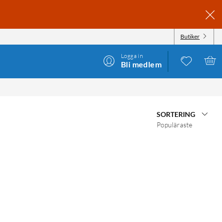
Butiker
Logga in
Bli medlem
SORTERING
Populäraste