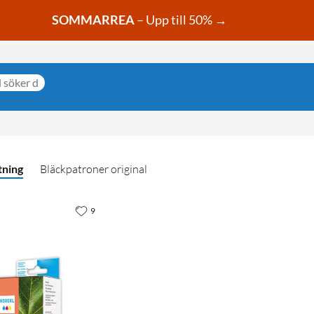
SOMMARREA
– Upp till 50% →
tning
Bläckpatroner original
9