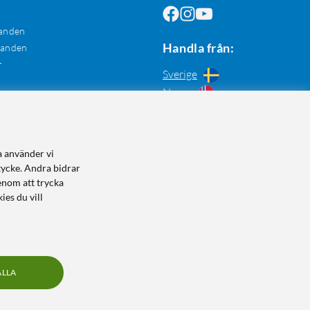
anden
Handla från:
danden
r
Sverige
Norge
a använder vi
tycke. Andra bidrar
enom att trycka
ies du vill
ALLA