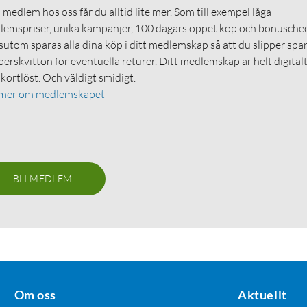
medlem hos oss får du alltid lite mer. Som till exempel låga
emspriser, unika kampanjer, 100 dagars öppet köp och bonuschec
utom sparas alla dina köp i ditt medlemskap så att du slipper spa
erskvitton för eventuella returer. Ditt medlemskap är helt digital
 kortlöst. Och väldigt smidigt.
 mer om medlemskapet
BLI MEDLEM
Om oss
Aktuellt