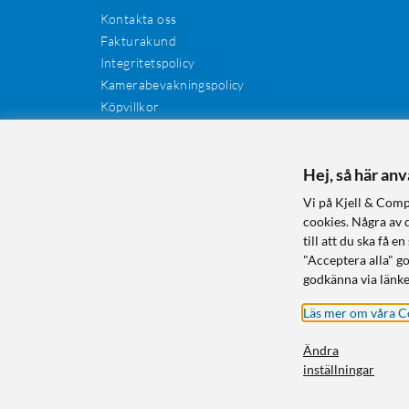
Kontakta oss
Fakturakund
Integritetspolicy
Kamerabevakningspolicy
Köpvillkor
Återkallelser
Cookies
Recensioner
Hej, så här an
Manualer och drivrutiner
Vi på Kjell & Comp
Retur och reklamation
cookies. Några av 
till att du ska få
"Acceptera alla" g
godkänna via länke
Läs mer om våra C
Ändra
inställningar