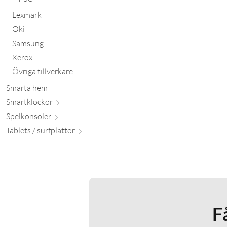
Lexmark
Oki
Samsung
Xerox
Övriga tillverkare
Smarta hem
Smartkl
ockor
Spelkon
soler
Tablets / surfpl
attor
F