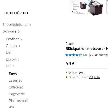
TILLBEHÖR TILL
Mobiltele
foner
Skr
ivare
Brother
Peach
Canon
Bläckpatron motsvarar 
Dell
4.0
(27 kundbetyg
Epson
549
:
-
HP
Online
:
1+ st
Envy
Finns i 6 butiker.
Välj butik
Laserjet
Officejet
Pagewide
Photosmart
PSC