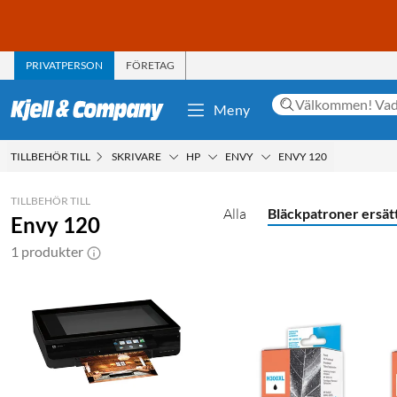
PRIVATPERSON
FÖRETAG
Meny
TILLBEHÖR TILL
SKRIVARE
HP
ENVY
ENVY 120
TILLBEHÖR TILL
Alla
Bläckpatroner ersät
Envy 120
1 produkter