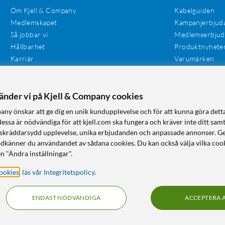
Om Kjell & Company
Kabelguiden
Medlemskapet
Kampanjerbjud
Så jobbar vi
Medlemserbju
Hållbarhet
Produktnyhete
Karriär
Varumärken
Våra butiker
Investerare
Tillgänglighet
vänder vi på Kjell & Company cookies
any önskar att ge dig en unik kundupplevelse och för att kunna göra dett
dessa är nödvändiga för att kjell.com ska fungera och kräver inte ditt sam
 en skräddarsydd upplevelse, unika erbjudanden och anpassade annonser. G
odkänner du användandet av sådana cookies. Du kan också välja vilka cook
n "Ändra inställningar".
ookies
,
läs vår Integritetspolicy
.
ENDAST NÖDVÄNDIGA
ACCEPTERA 
KUNSKAP OCH TILLBEHÖR TILL HEMELEKTRONIK
© Copyright
2026
Kjell & Company