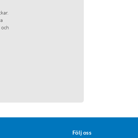
kar.
ra
t och
Följ oss