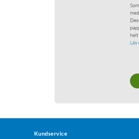
Som 
medl
Dess
papp
helt
Läs
Kundservice