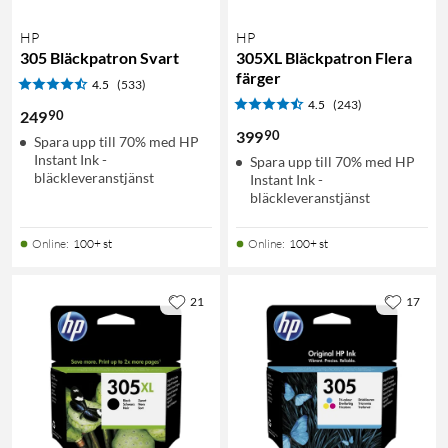
HP
HP
305 Bläckpatron Svart
305XL Bläckpatron Flera
färger
4.5
(533)
4.5
(243)
90
249
90
399
Spara upp till 70% med HP
Instant Ink -
Spara upp till 70% med HP
bläckleveranstjänst
Instant Ink -
bläckleveranstjänst
Online
:
100+ st
Online
:
100+ st
21
17