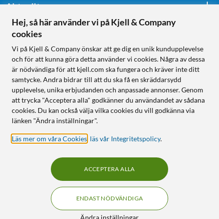
Aktuellt
Hej, så här använder vi på Kjell & Company
cookies
Följ oss
Vi på Kjell & Company önskar att ge dig en unik kundupplevelse
och för att kunna göra detta använder vi cookies. Några av dessa
är nödvändiga för att kjell.com ska fungera och kräver inte ditt
samtycke. Andra bidrar till att du ska få en skräddarsydd
Handla från:
upplevelse, unika erbjudanden och anpassade annonser. Genom
att trycka "Acceptera alla" godkänner du användandet av sådana
Sverige
cookies. Du kan också välja vilka cookies du vill godkänna via
Norge
länken "Ändra inställningar".
Läs mer om våra Cookies
,
läs vår Integritetspolicy
.
ACCEPTERA ALLA
ENDAST NÖDVÄNDIGA
KUNSKAP OCH TILLBEHÖR TILL
HEMELEKTRONIK
Filter
Ändra inställningar