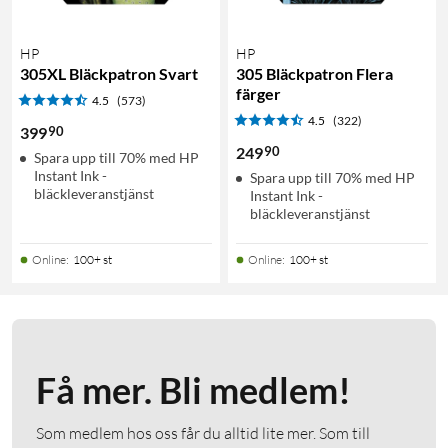
HP
HP
305XL Bläckpatron Svart
305 Bläckpatron Flera
färger
4.5
(573)
4.5
(322)
90
399
90
249
Spara upp till 70% med HP
Instant Ink -
Spara upp till 70% med HP
bläckleveranstjänst
Instant Ink -
bläckleveranstjänst
Online
:
100+ st
Online
:
100+ st
Få mer. Bli medlem!
Som medlem hos oss får du alltid lite mer. Som till