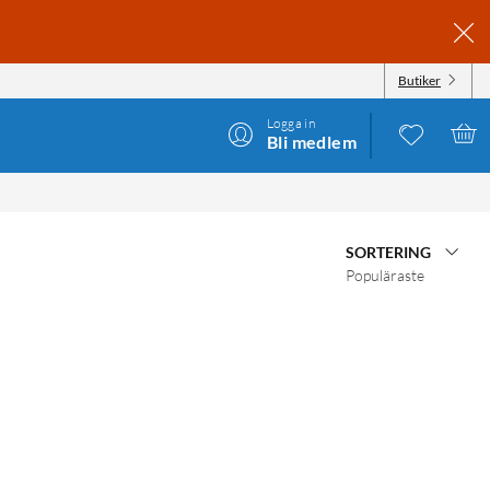
Butiker
Logga in
Bli medlem
SORTERING
Populäraste