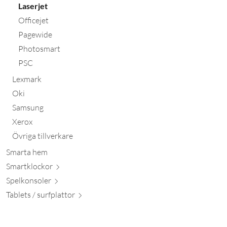
Laserjet
Officejet
Pagewide
Photosmart
PSC
Lexmark
Oki
Samsung
Xerox
Övriga tillverkare
Smarta hem
Smartkl
ockor
Spelkon
soler
Tablets / surfpl
attor