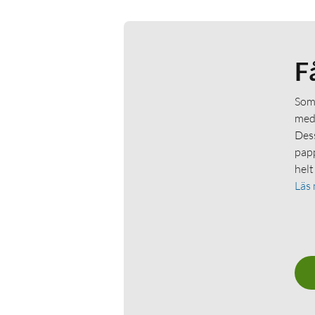
F
Som 
medl
Dess
papp
helt
Läs