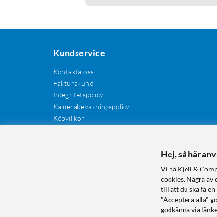
Kundservice
Kontakta oss
Fakturakund
Integritetspolicy
Kamerabevakningspolicy
Köpvillkor
Återkallelser
Cookies
Recensioner
Hej, så här an
Manualer och drivrutiner
Vi på Kjell & Comp
Retur och reklamation
cookies. Några av 
till att du ska få
"Acceptera alla" g
godkänna via länke