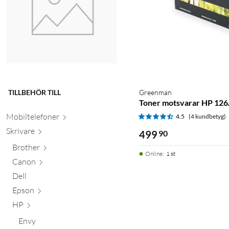
TILLBEHÖR TILL
Greenman
Toner motsvarar HP 126
Mobiltele
foner
4.5
(4 kundbetyg)
Skr
ivare
499
90
Brother
Online
:
1 st
Canon
Dell
Epson
HP
Envy