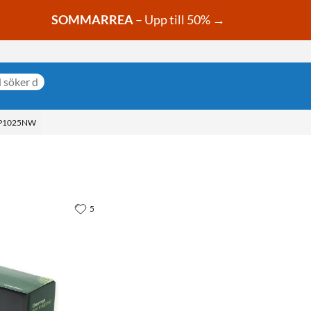
SOMMARREA
– Upp till 50% →
CP1025NW
5