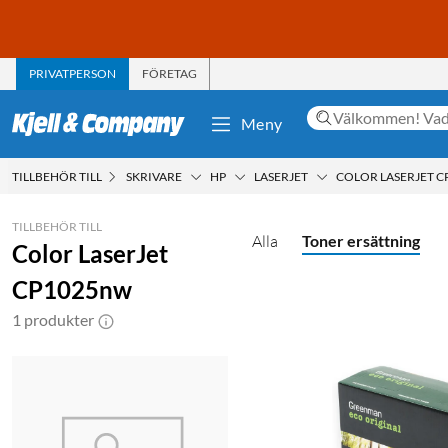
PRIVATPERSON
FÖRETAG
Meny
TILLBEHÖR TILL
SKRIVARE
HP
LASERJET
COLOR LASERJET 
TILLBEHÖR TILL
Alla
Toner ersättning
Color LaserJet
CP1025nw
1 produkter