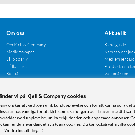
Om oss
Aktuellt
Om Kjell & Company
Kabelguiden
Medlemskapet
Kampanjerbjud
Så jobbar vi
Medlemserbju
Hållbarhet
Produktnyhete
Karriär
Varumärken
Våra butiker
Investerare
Tillgänglighet
vänder vi på Kjell & Company cookies
any önskar att ge dig en unik kundupplevelse och för att kunna göra dett
dessa är nödvändiga för att kjell.com ska fungera och kräver inte ditt sam
 en skräddarsydd upplevelse, unika erbjudanden och anpassade annonser. G
odkänner du användandet av sådana cookies. Du kan också välja vilka cook
n "Ändra inställningar".