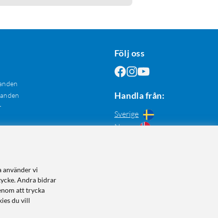
Följ oss
anden
Handla från:
danden
r
Sverige
Norge
a använder vi
tycke. Andra bidrar
enom att trycka
ies du vill