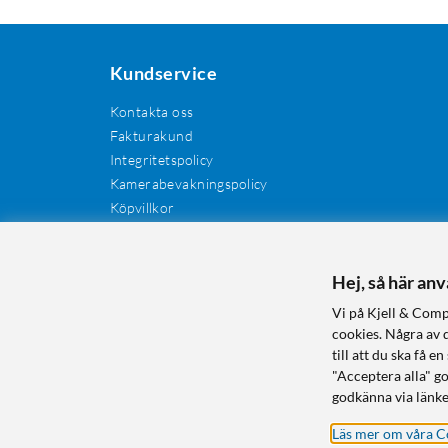
Kundservice
Kontakta oss
Fakturakund
Integritetspolicy
Kamerabevakningspolicy
Köpvillkor
Återkallelser
Cookies
Recensioner
Hej, så här an
Manualer och drivrutiner
Vi på Kjell & Comp
Retur och reklamation
cookies. Några av 
till att du ska få
"Acceptera alla" g
godkänna via länke
Läs mer om våra C