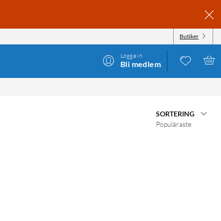
Butiker
Logga in
Bli medlem
SORTERING
Populäraste