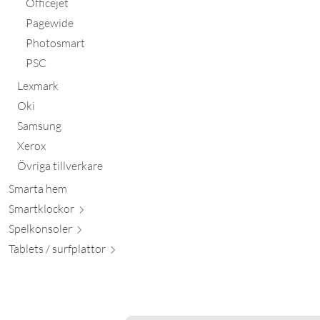
Officejet
Pagewide
Photosmart
PSC
Lexmark
Oki
Samsung
Xerox
Övriga tillverkare
Smarta hem
Smartkl
ockor
Spelkon
soler
Tablets / surfpl
attor