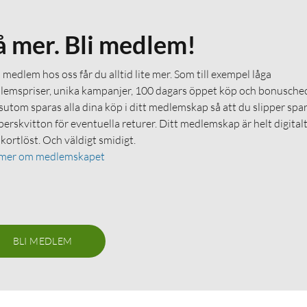
å mer. Bli medlem!
medlem hos oss får du alltid lite mer. Som till exempel låga
emspriser, unika kampanjer, 100 dagars öppet köp och bonuschec
utom sparas alla dina köp i ditt medlemskap så att du slipper spa
erskvitton för eventuella returer. Ditt medlemskap är helt digital
 kortlöst. Och väldigt smidigt.
 mer om medlemskapet
BLI MEDLEM