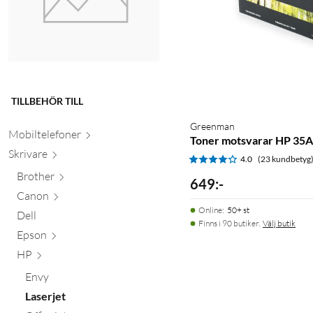
TILLBEHÖR TILL
Greenman
Mobiltele
foner
Toner motsvarar HP 35A
Skr
ivare
4.0
(23 kundbetyg
Brother
649
:
-
Canon
Online
:
50+ st
Dell
Finns i 90 butiker.
Välj butik
Epson
HP
Envy
Laserjet