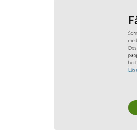
F
Som 
medl
Dess
papp
helt
Läs