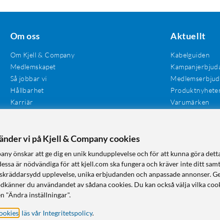
Om oss
Aktuellt
Om Kjell & Company
Kabelguiden
Medlemskapet
Kampanjerbjud
Så jobbar vi
Medlemserbju
Hållbarhet
Produktnyhete
Karriär
Varumärken
Våra butiker
Investerare
Tillgänglighet
vänder vi på Kjell & Company cookies
any önskar att ge dig en unik kundupplevelse och för att kunna göra dett
dessa är nödvändiga för att kjell.com ska fungera och kräver inte ditt sam
 en skräddarsydd upplevelse, unika erbjudanden och anpassade annonser. G
odkänner du användandet av sådana cookies. Du kan också välja vilka cook
n "Ändra inställningar".
ookies
,
läs vår Integritetspolicy
.