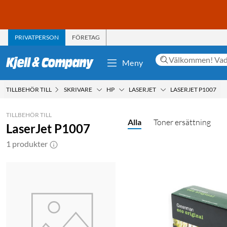
PRIVATPERSON
FÖRETAG
Meny
TILLBEHÖR TILL
SKRIVARE
HP
LASERJET
LASERJET P1007
TILLBEHÖR TILL
Alla
Toner ersättning
LaserJet P1007
1 produkter