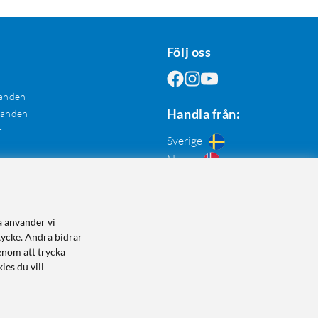
Följ oss
anden
Handla från:
danden
r
Sverige
Norge
a använder vi
tycke. Andra bidrar
enom att trycka
ies du vill