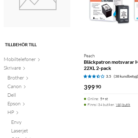
TILLBEHÖR TILL
Peach
Mobiltele
foner
Bläckpatron motsvarar 
Skr
ivare
22XL 2-pack
3.5
(38 kundbetyg
Brother
Canon
399
90
Dell
Online
:
5+ st
Epson
Finns i 34 butiker.
Välj butik
HP
Envy
Laserjet