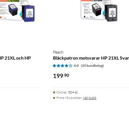
Peach
HP 21XL och HP
Bläckpatron motsvarar HP 21XL Svar
4.0
(20 kundbetyg)
)
199
90
Online
:
50+ st
Finns i 54 butiker.
Välj butik