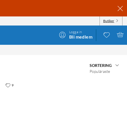
Butiker
Logga in
Bli medlem
SORTERING
Populäraste
9