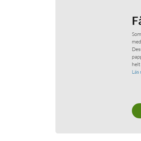
F
Som 
medl
Dess
papp
helt
Läs