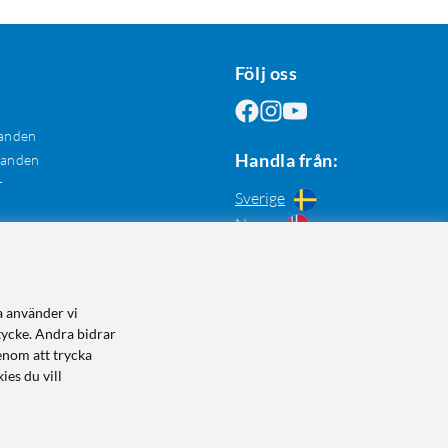
Följ oss
anden
Handla från:
danden
r
Sverige
Norge
a använder vi
tycke. Andra bidrar
enom att trycka
ies du vill