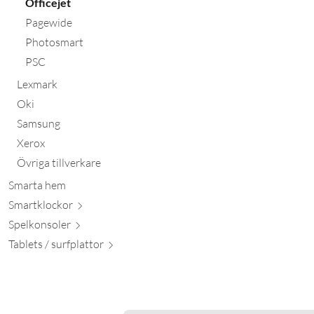
Officejet
Pagewide
Photosmart
PSC
Lexmark
Oki
Samsung
Xerox
Övriga tillverkare
Smarta hem
Smartkl
ockor
Spelkon
soler
Tablets / surfpl
attor