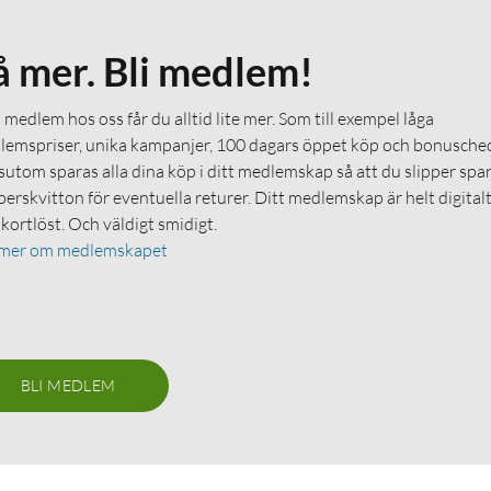
å mer. Bli medlem!
medlem hos oss får du alltid lite mer. Som till exempel låga
emspriser, unika kampanjer, 100 dagars öppet köp och bonuschec
utom sparas alla dina köp i ditt medlemskap så att du slipper spa
erskvitton för eventuella returer. Ditt medlemskap är helt digital
 kortlöst. Och väldigt smidigt.
 mer om medlemskapet
BLI MEDLEM