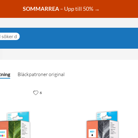
SOMMARREA
– Upp till 50% →
tning
Bläckpatroner original
6