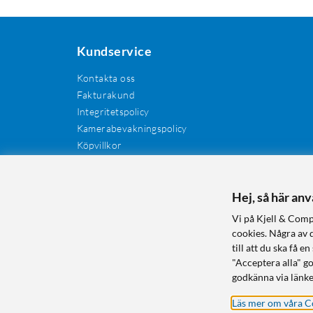
Kundservice
Kontakta oss
Fakturakund
Integritetspolicy
Kamerabevakningspolicy
Köpvillkor
Återkallelser
Cookies
Recensioner
Hej, så här an
Manualer och drivrutiner
Vi på Kjell & Comp
Retur och reklamation
cookies. Några av 
till att du ska få
"Acceptera alla" g
godkänna via länke
Läs mer om våra C