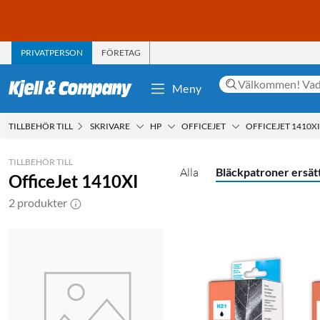
PRIVATPERSON
FÖRETAG
Meny
TILLBEHÖR TILL
SKRIVARE
HP
OFFICEJET
OFFICEJET 1410XI
TILLBEHÖR TILL
Alla
Bläckpatroner ersät
OfficeJet 1410XI
2 produkter