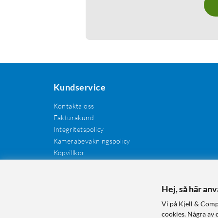
Kundservice
Kontakta oss
Fakturakund
Integritetspolicy
Kamerabevakningspolicy
Köpvillkor
Återkallelser
Cookies
Recensioner
Hej, så här an
Manualer och drivrutiner
Vi på Kjell & Comp
Retur och reklamation
cookies. Några av 