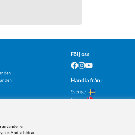
Följ oss
anden
Handla från:
danden
r
Sverige
Norge
a använder vi
tycke. Andra bidrar