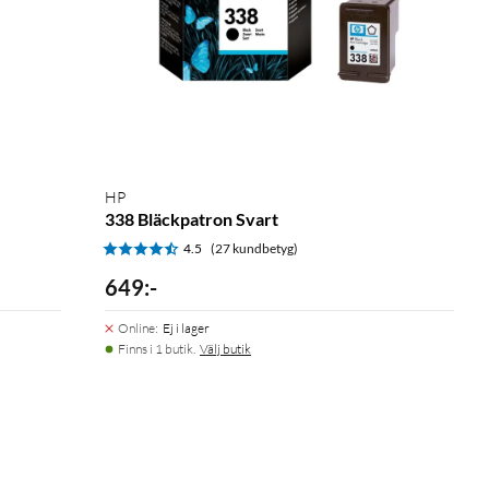
HP
338 Bläckpatron Svart
4.5
(27 kundbetyg)
649
:
-
Online
:
Ej i lager
Finns i 1 butik.
Välj butik