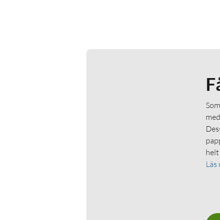
F
Som 
medl
Dess
papp
helt
Läs