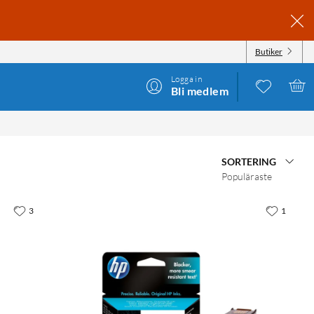
Butiker
Logga in
Bli medlem
SORTERING
Populäraste
3
1