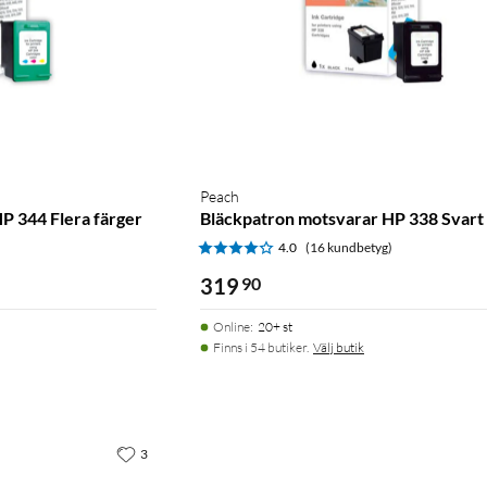
Peach
P 344 Flera färger
Bläckpatron motsvarar HP 338 Svart
4.0
(16 kundbetyg)
319
90
Online
:
20+ st
Finns i 54 butiker.
Välj butik
3