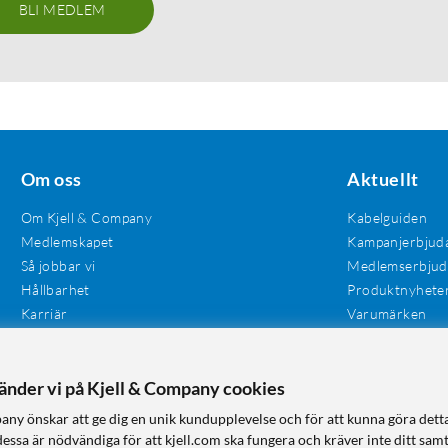
BLI MEDLEM
Om oss
Aktuellt
Om Kjell & Company
Kabelguiden
Medlemskapet
Kampanjerbjud
Så jobbar vi
Medlemserbju
Hållbarhet
Produktnyhete
Karriär
Varumärken
Våra butiker
Investerare
Tillgänglighet
vänder vi på Kjell & Company cookies
any önskar att ge dig en unik kundupplevelse och för att kunna göra dett
dessa är nödvändiga för att kjell.com ska fungera och kräver inte ditt sam