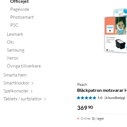
Officejet
Pagewide
Photosmart
PSC
Lexmark
Oki
Samsung
Xerox
Övriga tillverkare
Smarta hem
Smartkl
ockor
Peach
Bläckpatron motsvarar 
Spelkon
soler
5.0
(6 kundbetyg)
Tablets / surfpl
attor
369
90
Online
:
Ej i lager