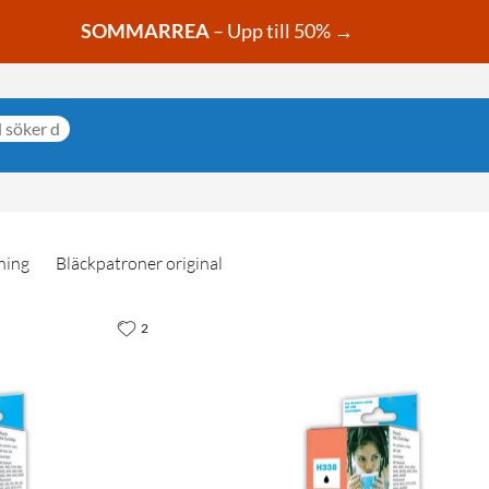
SOMMARREA
– Upp till 50% →
ning
Bläckpatroner original
2