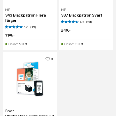
HP
HP
343 Bläckpatron Flera
337 Bläckpatron Svart
färger
4.5
(23)
5.0
(19)
549
:
-
799
:
-
Online
:
50+ st
Online
:
20+ st
3
Peach
Bläckpatron motsvarar HP