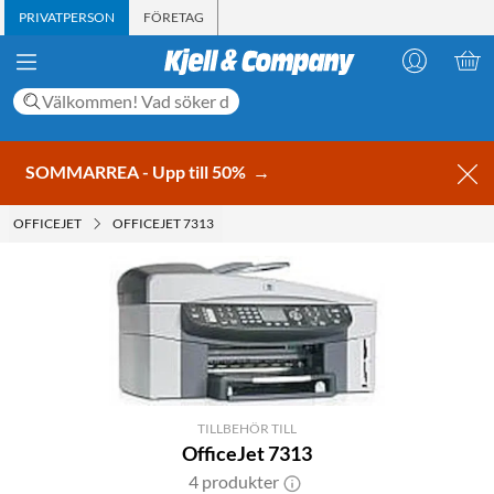
PRIVATPERSON
FÖRETAG
SOMMARREA - Upp till 50%
→
OFFICEJET
OFFICEJET 7313
TILLBEHÖR TILL
OfficeJet 7313
4 produkter