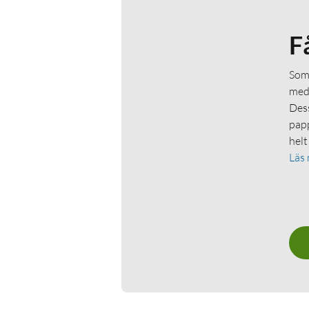
F
Som 
medl
Dess
papp
helt
Läs