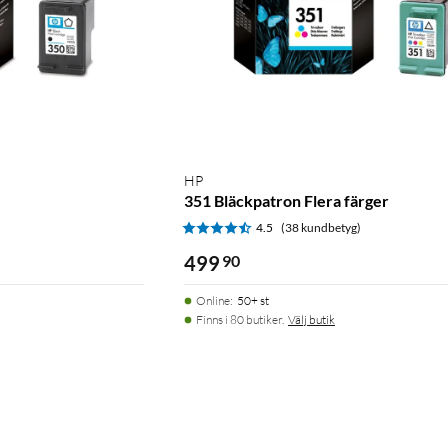
HP
351 Bläckpatron Flera färger
)
4.5
(38 kundbetyg)
499
90
Online
:
50+ st
Finns i 80 butiker.
Välj butik