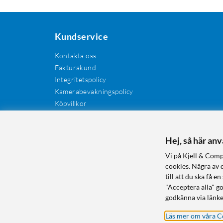
Kundservice
Kontakta oss
Fakturakund
Integritetspolicy
Kamerabevakningspolicy
Köpvillkor
Återkallelser
Cookies
Recensioner
Hej, så här an
Manualer och drivrutiner
Vi på Kjell & Comp
Retur och reklamation
cookies. Några av 
till att du ska få
"Acceptera alla" g
godkänna via länke
Läs mer om våra C