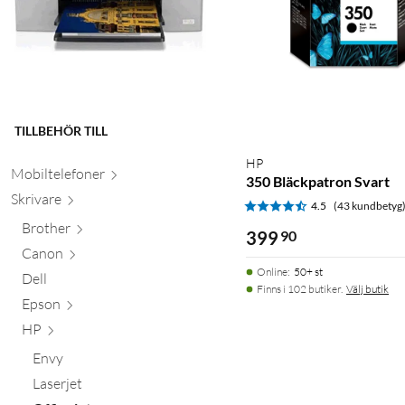
TILLBEHÖR TILL
HP
Mobiltele
foner
350 Bläckpatron Svart
Skr
ivare
4.5
(43 kundbetyg
Brother
399
90
Canon
Online
:
50+ st
Dell
Finns i 102 butiker.
Välj butik
Epson
HP
Envy
Laserjet