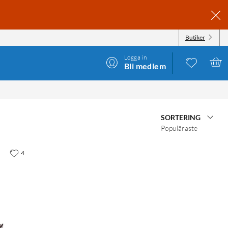
Butiker
Logga in
Bli medlem
SORTERING
Populäraste
4