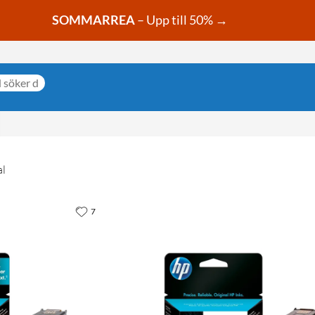
SOMMARREA
– Upp till 50% →
al
7