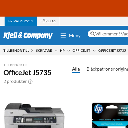
PRIVATPERSON
FÖRETAG
Meny
TILLBEHÖR TILL
SKRIVARE
HP
OFFICEJET
OFFICEJET J5735
TILLBEHÖR TILL
Alla
Bläckpatroner origin
OfficeJet J5735
2 produkter