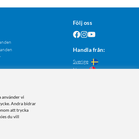
Följ oss
anden
Handla från:
danden
r
Sverige
Norge
a använder vi
tycke. Andra bidrar
enom att trycka
ies du vill