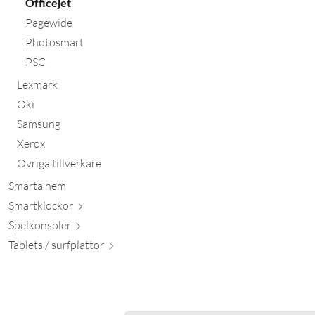
Officejet
Pagewide
Photosmart
PSC
Lexmark
Oki
Samsung
Xerox
Övriga tillverkare
Smarta hem
Smartkl
ockor
Spelkon
soler
Tablets / surfpl
attor