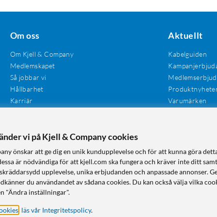
Om oss
Aktuellt
Om Kjell & Company
Kabelguiden
Medlemskapet
Kampanjerbjud
Så jobbar vi
Medlemserbju
Hållbarhet
Produktnyhete
Karriär
Varumärken
Våra butiker
Investerare
Tillgänglighet
vänder vi på Kjell & Company cookies
any önskar att ge dig en unik kundupplevelse och för att kunna göra dett
dessa är nödvändiga för att kjell.com ska fungera och kräver inte ditt sam
 en skräddarsydd upplevelse, unika erbjudanden och anpassade annonser. G
odkänner du användandet av sådana cookies. Du kan också välja vilka cook
n "Ändra inställningar".
ookies
,
läs vår Integritetspolicy
.