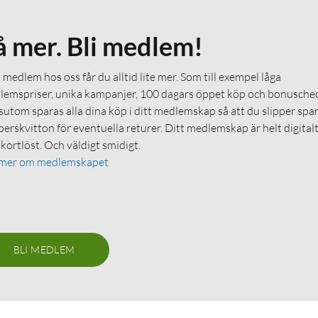
å mer. Bli medlem!
medlem hos oss får du alltid lite mer. Som till exempel låga
emspriser, unika kampanjer, 100 dagars öppet köp och bonuschec
utom sparas alla dina köp i ditt medlemskap så att du slipper spa
erskvitton för eventuella returer. Ditt medlemskap är helt digital
 kortlöst. Och väldigt smidigt.
 mer om medlemskapet
BLI MEDLEM