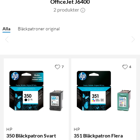
OfficeJet J6400
2 produkter
Alla
Bläckpatroner original
7
4
HP
HP
350 Bläckpatron Svart
351 Bläckpatron Flera