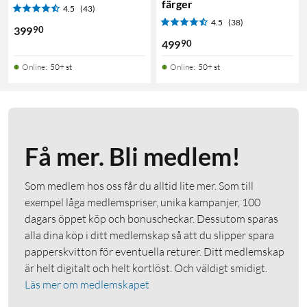
färger
4.5
(43)
4.5
(38)
90
399
90
499
Online
:
50+ st
Online
:
50+ st
Få mer. Bli medlem!
Som medlem hos oss får du alltid lite mer. Som till
exempel låga medlemspriser, unika kampanjer, 100
dagars öppet köp och bonuscheckar. Dessutom sparas
alla dina köp i ditt medlemskap så att du slipper spara
papperskvitton för eventuella returer. Ditt medlemskap
är helt digitalt och helt kortlöst. Och väldigt smidigt.
Läs mer om medlemskapet