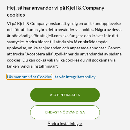
Hej, så här använder vi på Kjell & Company
cookies
Följ oss
Vi på Kjell & Company önskar att ge dig en unik kundupplevelse
och för att kunna göra detta använder vi cookies. Några av dessa
är nödvändiga för att kjell.com ska fungera och kräver inte ditt
samtycke. Andra bidrar till att du ska få en skräddarsydd
Handla från:
upplevelse, unika erbjudanden och anpassade annonser. Genom
att trycka "Acceptera alla" godkänner du användandet av sådana
Sverige
cookies. Du kan också välja vilka cookies du vill godkänna via
Norge
länken "Ändra inställningar".
Läs mer om våra Cookies
,
läs vår Integritetspolicy
.
ACCEPTERA ALLA
ENDAST NÖDVÄNDIGA
KUNSKAP OCH TILLBEHÖR TILL
HEMELEKTRONIK
Filter
Ändra inställningar
© Copyright
2026
Kjell & Company