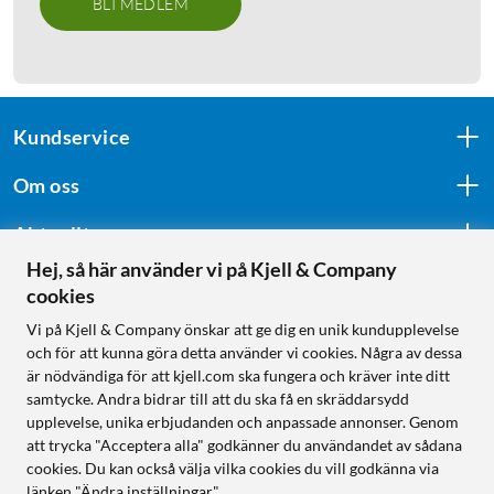
BLI MEDLEM
Kundservice
Om oss
Aktuellt
Hej, så här använder vi på Kjell & Company
cookies
Följ oss
Vi på Kjell & Company önskar att ge dig en unik kundupplevelse
och för att kunna göra detta använder vi cookies. Några av dessa
är nödvändiga för att kjell.com ska fungera och kräver inte ditt
samtycke. Andra bidrar till att du ska få en skräddarsydd
Handla från:
upplevelse, unika erbjudanden och anpassade annonser. Genom
att trycka "Acceptera alla" godkänner du användandet av sådana
Sverige
cookies. Du kan också välja vilka cookies du vill godkänna via
Norge
länken "Ändra inställningar".