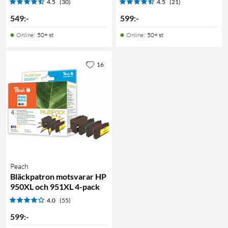
4.5
(30)
4.5
(21)
549
:
-
599
:
-
Online
:
50+ st
Online
:
50+ st
16
Peach
Bläckpatron motsvarar HP
950XL och 951XL 4-pack
4.0
(55)
599
:
-