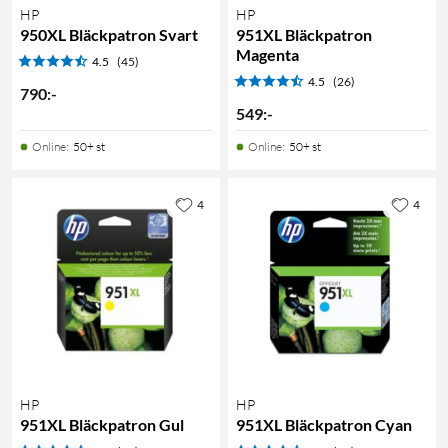
HP
HP
950XL Bläckpatron Svart
951XL Bläckpatron
Magenta
4.5
(45)
4.5
(26)
790
:
-
549
:
-
Online
:
50+ st
Online
:
50+ st
4
4
HP
HP
951XL Bläckpatron Gul
951XL Bläckpatron Cyan