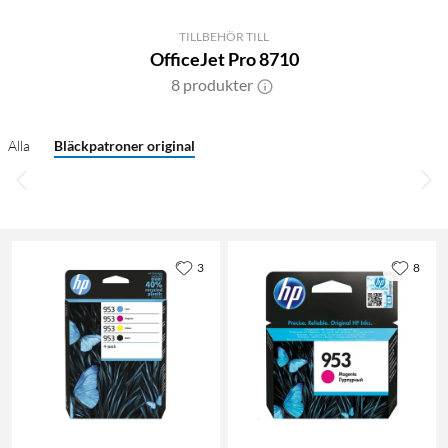
TILLBEHÖR TILL
OfficeJet Pro 8710
8 produkter
Alla
Bläckpatroner original
3
8