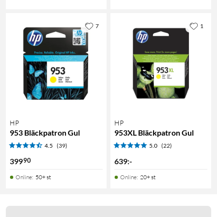
7
1
HP
HP
953 Bläckpatron Gul
953XL Bläckpatron Gul
4.5
(39)
5.0
(22)
90
399
639
:
-
Online
:
50+ st
Online
:
20+ st