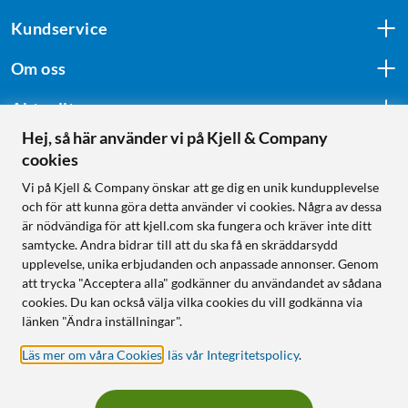
Kundservice
Om oss
Aktuellt
Hej, så här använder vi på Kjell & Company
cookies
Följ oss
Vi på Kjell & Company önskar att ge dig en unik kundupplevelse
och för att kunna göra detta använder vi cookies. Några av dessa
är nödvändiga för att kjell.com ska fungera och kräver inte ditt
samtycke. Andra bidrar till att du ska få en skräddarsydd
Handla från:
upplevelse, unika erbjudanden och anpassade annonser. Genom
att trycka "Acceptera alla" godkänner du användandet av sådana
Sverige
cookies. Du kan också välja vilka cookies du vill godkänna via
Norge
länken "Ändra inställningar".
Läs mer om våra Cookies
,
läs vår Integritetspolicy
.