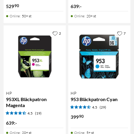
90
529
639
:
-
Online
:
50+ st
Online
:
20+ st
2
7
HP
HP
953XL Bläckpatron
953 Bläckpatron Cyan
Magenta
4.5
(29)
4.5
(19)
90
399
639
:
-
Online
:
20+ st
Online
:
5+ st