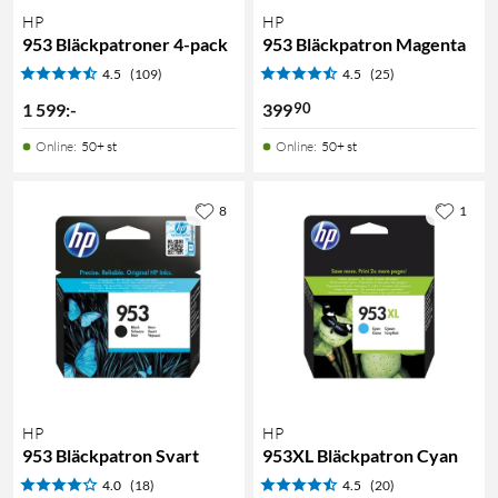
HP
HP
953 Bläckpatroner 4-pack
953 Bläckpatron Magenta
4.5
(109)
4.5
(25)
90
1 599
:
-
399
Online
:
50+ st
Online
:
50+ st
8
1
HP
HP
953 Bläckpatron Svart
953XL Bläckpatron Cyan
4.0
(18)
4.5
(20)