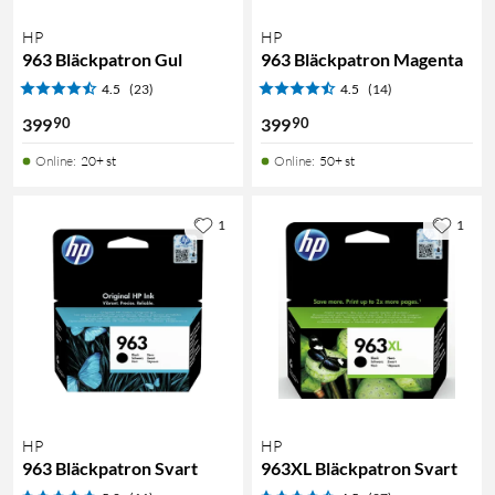
HP
HP
963 Bläckpatron Gul
963 Bläckpatron Magenta
4.5
(23)
4.5
(14)
90
90
399
399
Online
:
20+ st
Online
:
50+ st
1
1
HP
HP
963 Bläckpatron Svart
963XL Bläckpatron Svart