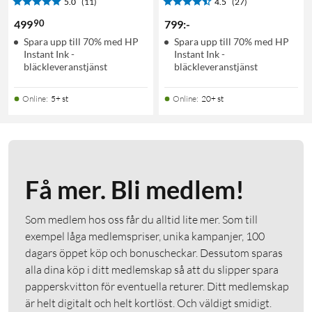
5.0
(11)
4.5
(27)
90
499
799
:
-
Spara upp till 70% med HP
Spara upp till 70% med HP
Instant Ink -
Instant Ink -
bläckleveranstjänst
bläckleveranstjänst
Online
:
5+ st
Online
:
20+ st
Få mer. Bli medlem!
Som medlem hos oss får du alltid lite mer. Som till
exempel låga medlemspriser, unika kampanjer, 100
dagars öppet köp och bonuscheckar. Dessutom sparas
alla dina köp i ditt medlemskap så att du slipper spara
papperskvitton för eventuella returer. Ditt medlemskap
är helt digitalt och helt kortlöst. Och väldigt smidigt.