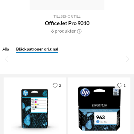
TILLBEHÖR TILL
OfficeJet Pro 9010
6 produkter
Alla
Bläckpatroner original
2
1