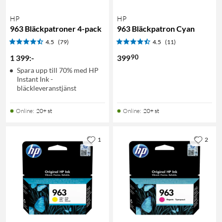
HP
HP
963 Bläckpatroner 4-pack
963 Bläckpatron Cyan
4.5
(79)
4.5
(11)
90
1 399
:
-
399
Spara upp till 70% med HP
Instant Ink -
bläckleveranstjänst
Online
:
20+ st
Online
:
20+ st
1
2