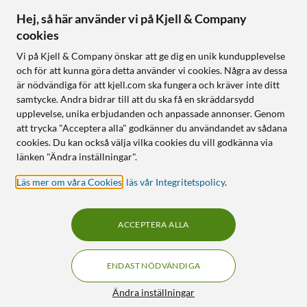
Hej, så här använder vi på Kjell & Company
cookies
Följ oss
Vi på Kjell & Company önskar att ge dig en unik kundupplevelse
och för att kunna göra detta använder vi cookies. Några av dessa
är nödvändiga för att kjell.com ska fungera och kräver inte ditt
samtycke. Andra bidrar till att du ska få en skräddarsydd
Handla från:
upplevelse, unika erbjudanden och anpassade annonser. Genom
att trycka "Acceptera alla" godkänner du användandet av sådana
Sverige
cookies. Du kan också välja vilka cookies du vill godkänna via
Norge
länken "Ändra inställningar".
Läs mer om våra Cookies
,
läs vår Integritetspolicy
.
ACCEPTERA ALLA
ENDAST NÖDVÄNDIGA
KUNSKAP OCH TILLBEHÖR TILL
HEMELEKTRONIK
Filter
Ändra inställningar
© Copyright
2026
Kjell & Company