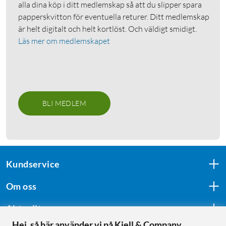
alla dina köp i ditt medlemskap så att du slipper spara
papperskvitton för eventuella returer. Ditt medlemskap
är helt digitalt och helt kortlöst. Och väldigt smidigt.
Läs mer om medlemskapet
BLI MEDLEM
Kundservice
Om oss
Aktuellt
Hej, så här använder vi på Kjell & Company