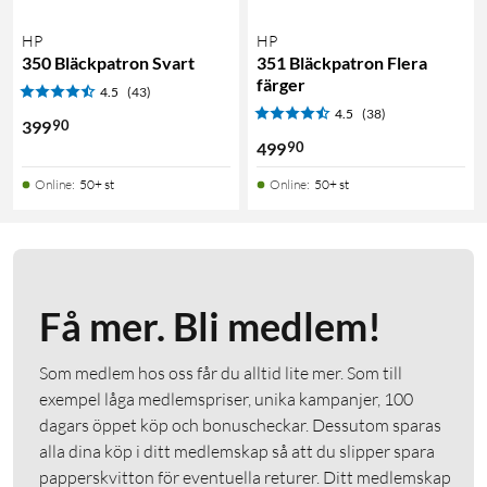
HP
HP
350 Bläckpatron Svart
351 Bläckpatron Flera
färger
4.5
(43)
4.5
(38)
90
399
90
499
Online
:
50+ st
Online
:
50+ st
Få mer. Bli medlem!
Som medlem hos oss får du alltid lite mer. Som till
exempel låga medlemspriser, unika kampanjer, 100
dagars öppet köp och bonuscheckar. Dessutom sparas
alla dina köp i ditt medlemskap så att du slipper spara
papperskvitton för eventuella returer. Ditt medlemskap