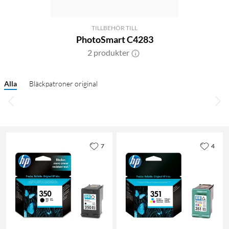
TILLBEHÖR TILL
PhotoSmart C4283
2 produkter
Alla
Bläckpatroner original
7
4