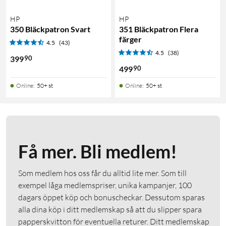
HP
HP
350 Bläckpatron Svart
351 Bläckpatron Flera
färger
4.5
(43)
4.5
(38)
90
399
90
499
Online
:
50+ st
Online
:
50+ st
Få mer. Bli medlem!
Som medlem hos oss får du alltid lite mer. Som till
exempel låga medlemspriser, unika kampanjer, 100
dagars öppet köp och bonuscheckar. Dessutom sparas
alla dina köp i ditt medlemskap så att du slipper spara
papperskvitton för eventuella returer. Ditt medlemskap