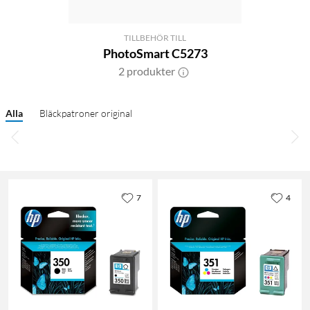
TILLBEHÖR TILL
PhotoSmart C5273
2 produkter
Alla
Bläckpatroner original
7
4