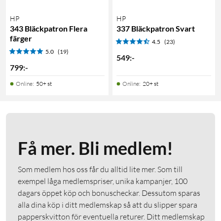
HP
HP
343 Bläckpatron Flera
337 Bläckpatron Svart
färger
4.5
(23)
5.0
(19)
549
:
-
799
:
-
Online
:
50+ st
Online
:
20+ st
Få mer. Bli medlem!
Som medlem hos oss får du alltid lite mer. Som till
exempel låga medlemspriser, unika kampanjer, 100
dagars öppet köp och bonuscheckar. Dessutom sparas
alla dina köp i ditt medlemskap så att du slipper spara
papperskvitton för eventuella returer. Ditt medlemskap