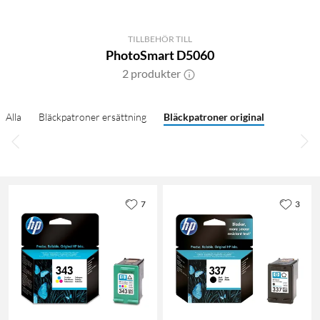
TILLBEHÖR TILL
PhotoSmart D5060
2 produkter
Alla
Bläckpatroner ersättning
Bläckpatroner original
7
3