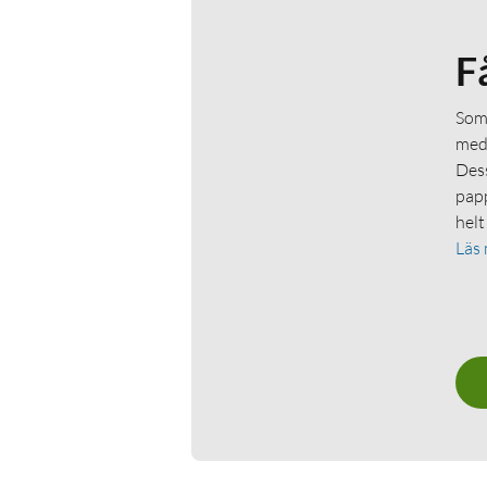
F
Som 
medl
Dess
papp
helt
Läs