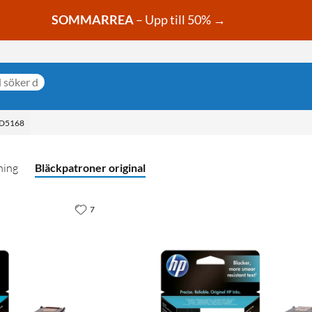
SOMMARREA
– Upp till 50% →
D5168
ning
Bläckpatroner original
7