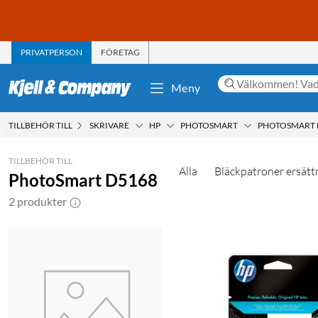
PRIVATPERSON
FÖRETAG
Meny
TILLBEHÖR TILL
SKRIVARE
HP
PHOTOSMART
PHOTOSMART 
TILLBEHÖR TILL
Alla
Bläckpatroner ersätt
PhotoSmart D5168
2 produkter