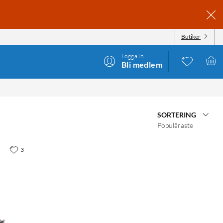
Butiker
Logga in
Bli medlem
SORTERING
Populäraste
3