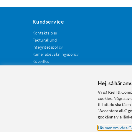
Kundservice
Kontakta oss
Fakturakund
Integritetspolicy
Kamerabevakningspolicy
Köpvillkor
Återkallelser
Cookies
Recensioner
Hej, så här an
Manualer och drivrutiner
Vi på Kjell & Comp
Retur och reklamation
cookies. Några av 
till att du ska få
"Acceptera alla" g
godkänna via länke
Läs mer om våra C