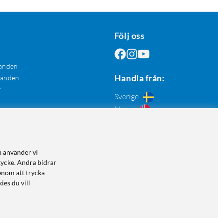
Följ oss
anden
Handla från:
danden
r
Sverige
Norge
a använder vi
tycke. Andra bidrar
enom att trycka
ies du vill