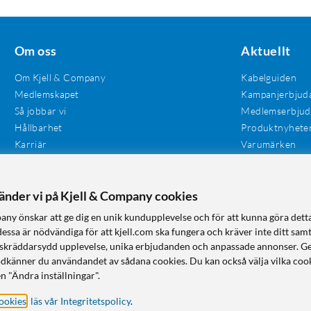
Om oss
Aktuellt
Om Kjell & Company
Kabelguiden
Medlemskapet
Kampanjerbjud
Så jobbar vi
Medlemserbju
Hållbarhet
Produktnyhete
Karriär
Varumärken
Våra butiker
Investerare
Tillgänglighet
vänder vi på Kjell & Company cookies
any önskar att ge dig en unik kundupplevelse och för att kunna göra dett
dessa är nödvändiga för att kjell.com ska fungera och kräver inte ditt sam
 en skräddarsydd upplevelse, unika erbjudanden och anpassade annonser. G
odkänner du användandet av sådana cookies. Du kan också välja vilka cook
n "Ändra inställningar".
ookies
,
läs vår Integritetspolicy
.