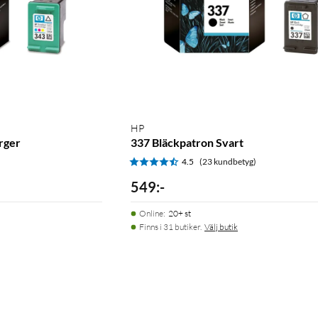
HP
rger
337 Bläckpatron Svart
)
4.5
(23 kundbetyg)
549
:
-
Online
:
20+ st
Finns i 31 butiker.
Välj butik