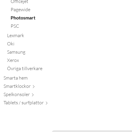
Officejet
Pagewide
Photosmart
PSC
Lexmark
Oki
Samsung
Xerox
Övriga tillverkare
Smarta hem
Smartkl
ockor
Spelkon
soler
Tablets / surfpl
attor