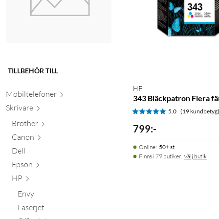
TILLBEHÖR TILL
HP
Mobiltele
foner
343 Bläckpatron Flera fä
Skr
ivare
5.0
(19 kundbetyg
Brother
799
:
-
Canon
Online
:
50+ st
Dell
Finns i 79 butiker.
Välj butik
Epson
HP
Envy
Laserjet