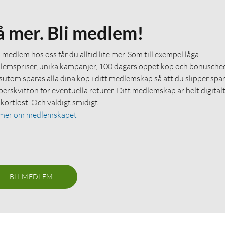
å mer. Bli medlem!
medlem hos oss får du alltid lite mer. Som till exempel låga
emspriser, unika kampanjer, 100 dagars öppet köp och bonuschec
utom sparas alla dina köp i ditt medlemskap så att du slipper spa
erskvitton för eventuella returer. Ditt medlemskap är helt digital
 kortlöst. Och väldigt smidigt.
 mer om medlemskapet
BLI MEDLEM