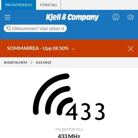
PRIVATPERSON
FÖRETAG
SOMMARREA - Upp till 50%
→
SMARTA HEM
433 MHZ
TILLBEHÖR TILL
433 MHz