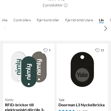
2 produkter
Alla
Controllers
Fjärrkontroller
Fjärrströmbrytare
Lås
5
15
Nimly
Yale
RFID-brickor till
Doorman L3 Nyckelbricka
elektroniskt dörrlås 3-