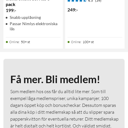
4.5
(39)
pack
249
:
-
199
:
-
Snabb upplåsning
Passar Nimlys elektroniska
lås
Online
:
50+ st
Online
:
100+ st
Få mer. Bli medlem!
Som medlem hos oss får du alltid lite mer. Som till
exempel låga medlemspriser, unika kampanjer, 100
dagars öppet köp och bonuscheckar. Dessutom sparas
alla dina köp i ditt medlemskap så att du slipper spara
papperskvitton för eventuella returer. Ditt medlemskap
är helt digitalt och helt kortlöst. Och väldigt smidigt.