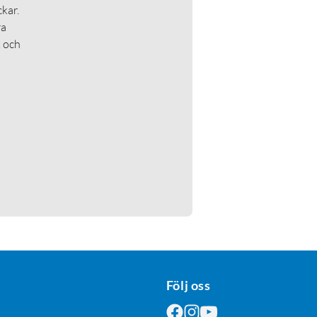
kar.
ra
t och
Följ oss