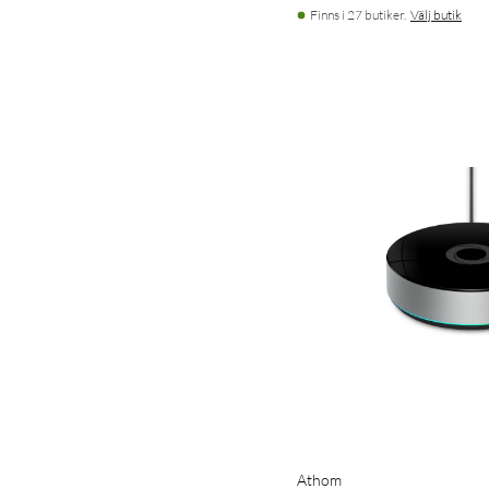
Finns i 27 butiker.
Välj butik
Athom