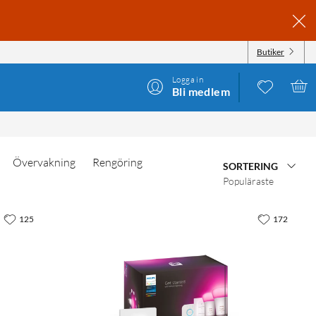
Butiker
Logga in
Bli medlem
Övervakning
Rengöring
SORTERING
Populäraste
125
172