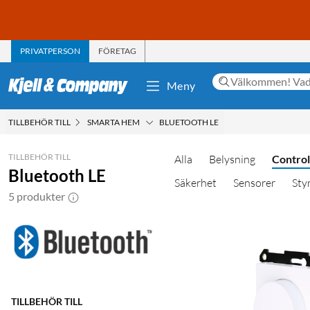
PRIVATPERSON
FÖRETAG
Meny
TILLBEHÖR TILL
SMARTA HEM
BLUETOOTH LE
TILLBEHÖR TILL
Alla
Belysning
Control
Bluetooth LE
Säkerhet
Sensorer
Sty
5 produkter
TILLBEHÖR TILL