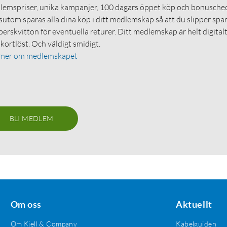
emspriser, unika kampanjer, 100 dagars öppet köp och bonuschec
utom sparas alla dina köp i ditt medlemskap så att du slipper spa
erskvitton för eventuella returer. Ditt medlemskap är helt digital
 kortlöst. Och väldigt smidigt.
 mer om medlemskapet
BLI MEDLEM
Om oss
Aktuellt
Om Kjell & Company
Kabelguiden