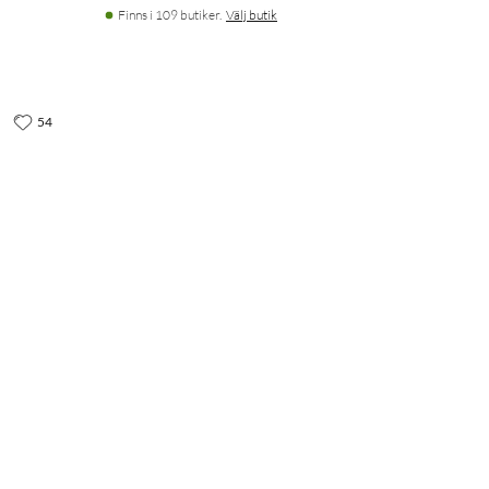
Finns i 109 butiker.
Välj butik
54