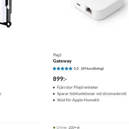
Plejd
Gateway
5.0
(89 kundbetyg)
899
:
-
Fjärrstyr Plejd-enheter
v
Sparar tidsfunktioner vid strömavbrott
Stöd för Apple Homekit
Online
:
100+ st