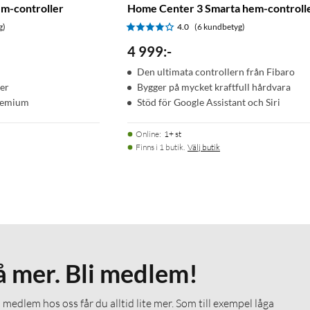
m-controller
Home Center 3 Smarta hem-controll
g)
4.0
(6 kundbetyg)
4 999
:
-
Den ultimata controllern från Fibaro
ter
Bygger på mycket kraftfull hårdvara
remium
Stöd för Google Assistant och Siri
Online
:
1+ st
Finns i 1 butik.
Välj butik
å mer. Bli medlem!
medlem hos oss får du alltid lite mer. Som till exempel låga