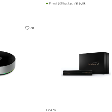
Finns i 108 butiker.
Välj butik
68
Fibaro