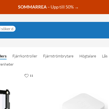
SOMMARREA
– Upp till 50% →
lers
Fjärrkontroller
Fjärrströmbrytare
Högtalare
Lås
renheter
11