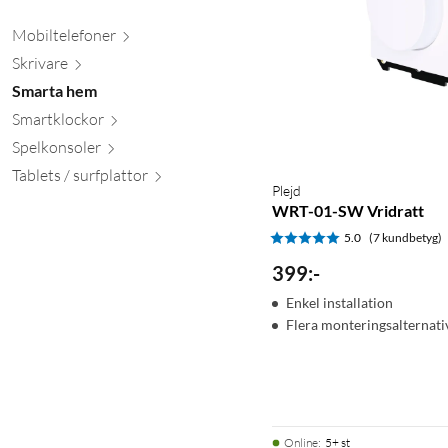
Mobiltele
foner
Skr
ivare
Smarta hem
Smartkl
ockor
Spelkon
soler
Tablets / surfpl
attor
Plejd
WRT-01-SW Vridratt
5.0
(7 kundbetyg)
399
:
-
Enkel installation
Flera monteringsalternati
Online
:
5+ st