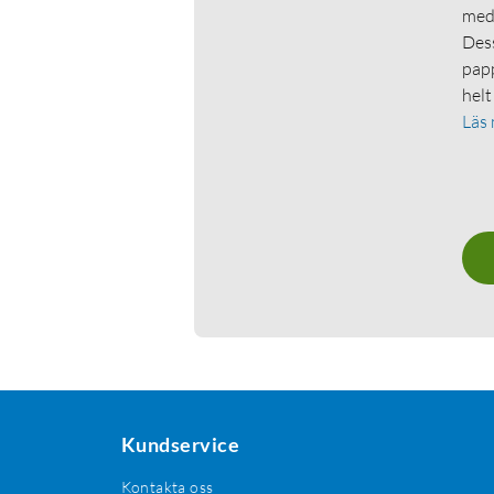
medl
Dess
papp
helt
Läs
Kundservice
Kontakta oss