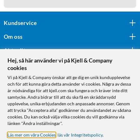
Kundservice
Om oss
Aktuellt
Hej, så här använder vi på Kjell & Company
cookies
Följ oss
Vi på Kjell & Company önskar att ge dig en unik kundupplevelse
och för att kunna göra detta använder vi cookies. Några av dessa
är nödvändiga för att kjell.com ska fungera och kräver inte ditt
samtycke. Andra bidrar till att du ska få en skräddarsydd
Handla från:
upplevelse, unika erbjudanden och anpassade annonser. Genom
att trycka "Acceptera alla" godkänner du användandet av sådana
Sverige
cookies. Du kan också välja vilka cookies du vill godkänna via
Norge
länken "Ändra inställningar".
Läs mer om våra Cookies
,
läs vår Integritetspolicy
.