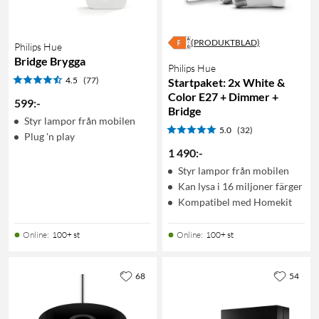
(PRODUKTBLAD)
Philips Hue
Bridge Brygga
Philips Hue
4.5
(77)
Startpaket: 2x White &
Color E27 + Dimmer +
599
:
-
Bridge
Styr lampor från mobilen
5.0
(32)
Plug 'n play
1 490
:
-
Styr lampor från mobilen
Kan lysa i 16 miljoner färger
Kompatibel med Homekit
Online
:
100+ st
Online
:
100+ st
68
54