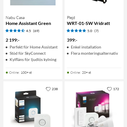
Nabu Casa
Plejd
Home Assistant Green
WRT-01-SW Vridratt
4.5
(69)
5.0
(7)
2 199
:
-
399
:
-
Perfekt för Home Assistant
Enkel installation
Stöd för SkyConnect
Flera monteringsalternativ
Kylfläns för ljudlös kylning
Online
:
100+ st
Online
:
20+ st
238
172