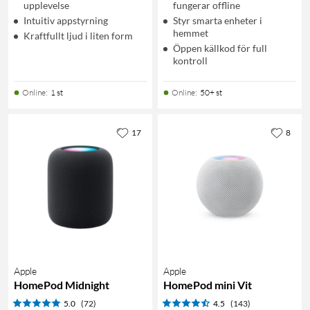
upplevelse
fungerar offline
Intuitiv appstyrning
Styr smarta enheter i
hemmet
Kraftfullt ljud i liten form
Öppen källkod för full
kontroll
Online
:
1 st
Online
:
50+ st
17
8
Apple
Apple
HomePod Midnight
HomePod mini Vit
5.0
(72)
4.5
(143)