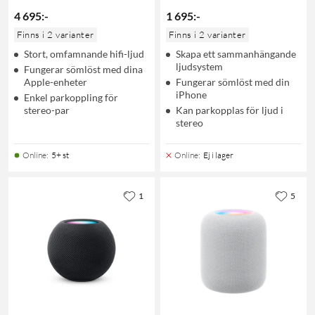
4 695
:
-
1 695
:
-
Finns i 2 varianter
Finns i 2 varianter
Stort, omfamnande hifi-ljud
Skapa ett sammanhängande
ljudsystem
Fungerar sömlöst med dina
Apple-enheter
Fungerar sömlöst med din
iPhone
Enkel parkoppling för
stereo-par
Kan parkopplas för ljud i
stereo
Online
:
5+ st
Online
:
Ej i lager
1
5