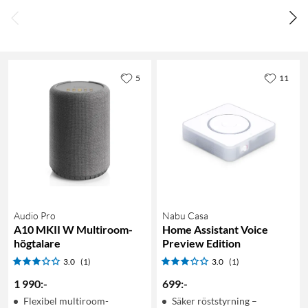
5
11
Audio Pro
Nabu Casa
A10 MKII W Multiroom-
Home Assistant Voice
högtalare
Preview Edition
3.0
(1)
3.0
(1)
1 990
:
-
699
:
-
Flexibel multiroom-
Säker röststyrning –