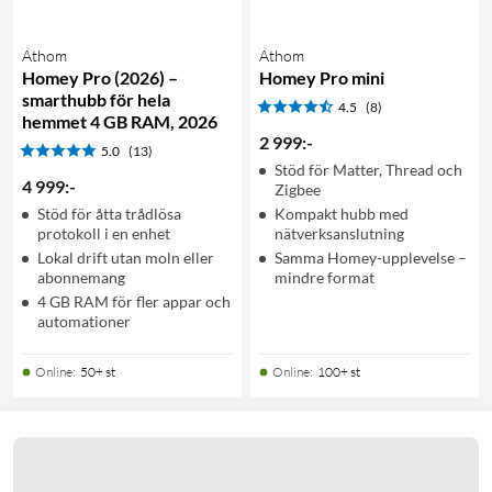
Athom
Athom
Homey Pro (2026) –
Homey Pro mini
smarthubb för hela
4.5
(8)
hemmet 4 GB RAM, 2026
2 999
:
-
5.0
(13)
Stöd för Matter, Thread och
4 999
:
-
Zigbee
Stöd för åtta trådlösa
Kompakt hubb med
protokoll i en enhet
nätverksanslutning
Lokal drift utan moln eller
Samma Homey-upplevelse –
abonnemang
mindre format
4 GB RAM för fler appar och
automationer
Online
:
50+ st
Online
:
100+ st