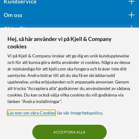
Kundservice
Om oss
Aktuellt
Hej, så här använder vi på Kjell & Company
cookies
Följ oss
Vi på Kjell & Company önskar att ge dig en unik kundupplevelse
och för att kunna göra detta använder vi cookies. Några av dessa
är nödvändiga för att kjell.com ska fungera och kräver inte ditt
samtycke. Andra bidrar till att du ska få en skräddarsydd
Handla från:
upplevelse, unika erbjudanden och anpassade annonser. Genom
att trycka "Acceptera alla" godkänner du användandet av sådana
Sverige
cookies. Du kan också välja vilka cookies du vill godkänna via
Norge
länken "Ändra inställningar".
Läs mer om våra Cookies
,
läs vår Integritetspolicy
.
ACCEPTERA ALLA