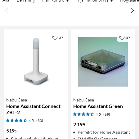
37
47
Nabu Casa
Nabu Casa
Home Assistant Connect
Home Assistant Green
ZBT-2
4.5
(69)
4.5
(33)
2 199
:
-
519
:
-
Perfekt för Home Assistant
Koppla enheter till Home
Stöd för SkyConnect