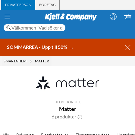
PRIVATPERSON
FÖRETAG
SOMMARREA - Upp till 50%
→
SMARTA HEM
MATTER
TILLBEHÖR TILL
Matter
6 produkter
Alla
Belysning
Fjärrkontroller
Fjärrströmbrytare
Högtalare