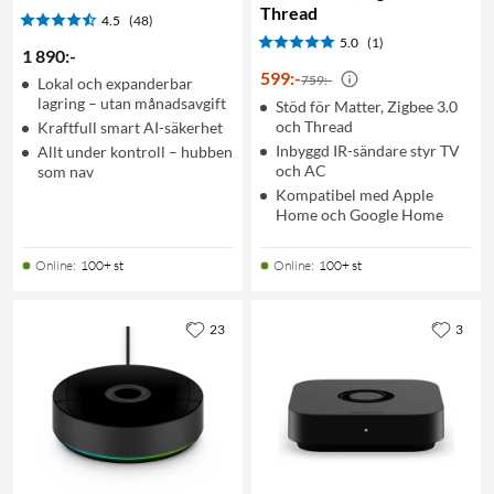
Thread
4.5
(48)
5.0
(1)
1 890
:
-
599
:
-
759:-
Lokal och expanderbar
lagring – utan månadsavgift
Stöd för Matter, Zigbee 3.0
och Thread
Kraftfull smart AI-säkerhet
Inbyggd IR-sändare styr TV
Allt under kontroll – hubben
och AC
som nav
Kompatibel med Apple
Home och Google Home
Online
:
100+ st
Online
:
100+ st
23
3