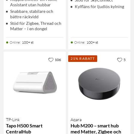
Assistant utan hubbar
Kylfläns för ljudlös kylning
Snabbare, stabilare och
bättre räckvidd
Stöd för Zigbee, Thread och
Matter – i en dongel
Online
:
100+ st
Online
:
100+ st
21% RABATT
106
5
TP-Link
Aqara
Tapo H500 Smart
Hub M200 – smart hub
CentralHub
med Matter, Zigbee och