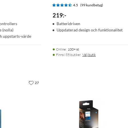
)
4.5
(99 kundbetyg)
219
:
-
ntrollers
Batteridriven
 (nolla)
Uppdaterad design och funktionalitet
ch uppstarts-värde
Online
:
100+ st
Finns i 85 butiker.
Välj butik
27