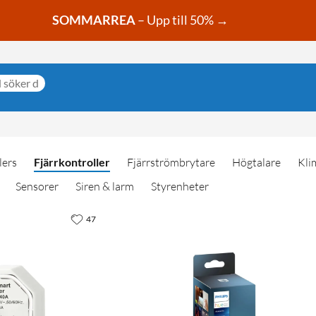
SOMMARREA
– Upp till 50% →
lers
Fjärrkontroller
Fjärrströmbrytare
Högtalare
Kli
Sensorer
Siren & larm
Styrenheter
47