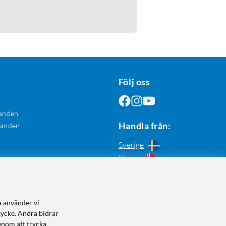
Följ oss
anden
Handla från:
danden
r
Sverige
Norge
a använder vi
tycke. Andra bidrar
enom att trycka