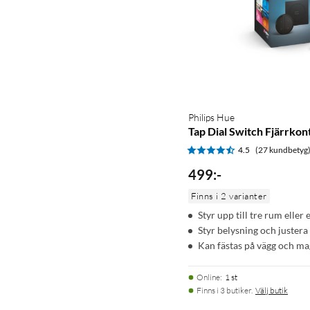
Philips Hue
Tap Dial Switch Fjärrkont
4.5
(27 kundbetyg
499
:
-
Finns i 2 varianter
Styr upp till tre rum eller 
Styr belysning och justera 
Kan fästas på vägg och ma
Online
:
1 st
Finns i 3 butiker.
Välj butik