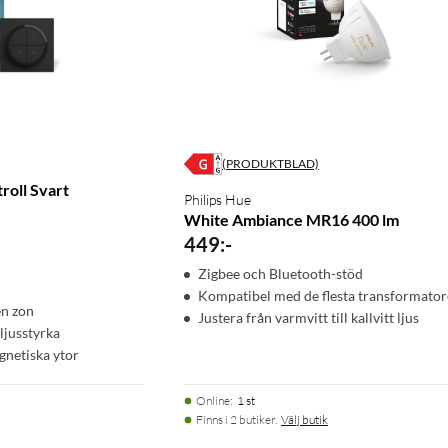
(PRODUKTBLAD)
roll Svart
Philips Hue
)
White Ambiance MR16 400 lm
449
:
-
Zigbee och Bluetooth-stöd
Kompatibel med de flesta transformator
en zon
Justera från varmvitt till kallvitt ljus
ljusstyrka
gnetiska ytor
Online
:
1 st
Finns i 2 butiker.
Välj butik