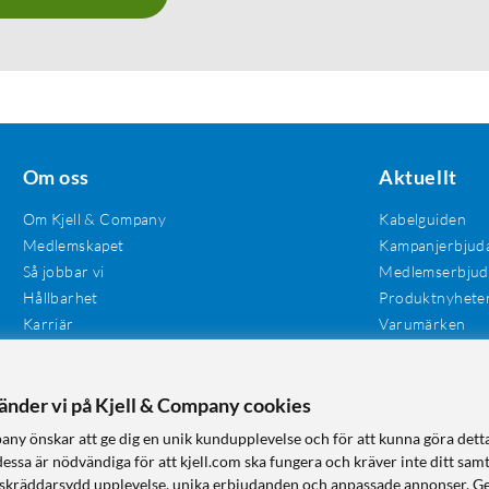
Om oss
Aktuellt
Om Kjell & Company
Kabelguiden
Medlemskapet
Kampanjerbjud
Så jobbar vi
Medlemserbju
Hållbarhet
Produktnyhete
Karriär
Varumärken
Våra butiker
Investerare
Tillgänglighet
vänder vi på Kjell & Company cookies
any önskar att ge dig en unik kundupplevelse och för att kunna göra dett
dessa är nödvändiga för att kjell.com ska fungera och kräver inte ditt sam
 en skräddarsydd upplevelse, unika erbjudanden och anpassade annonser. G