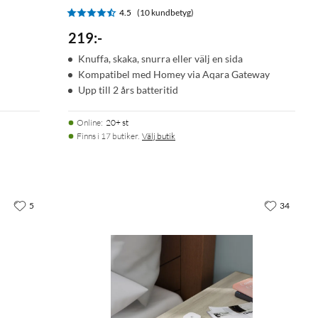
4.5
(10 kundbetyg)
219
:
-
Knuffa, skaka, snurra eller välj en sida
Kompatibel med Homey via Aqara Gateway
Upp till 2 års batteritid
Online
:
20+ st
Finns i 17 butiker.
Välj butik
5
34