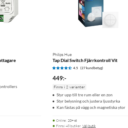
Philips Hue
ottagare
Tap Dial Switch Fjärrkontroll Vit
)
4.5
(27 kundbetyg)
449
:
-
ntrollers
Finns i 2 varianter
Styr upp till tre rum eller en zon
Styr belysning och justera ljusstyrka
Kan fästas på vägg och magnetiska ytor
Online
:
20+ st
Finns i 48 butiker.
Välj butik