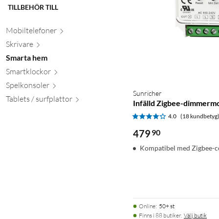
TILLBEHÖR TILL
Mobiltele
foner
Skr
ivare
Smarta hem
Smartkl
ockor
Spelkon
soler
Sunricher
Tablets / surfpl
attor
Infälld Zigbee-dimmerm
4.0
(18 kundbetyg
479
90
Kompatibel med Zigbee-co
Online
:
50+ st
Finns i 88 butiker.
Välj butik