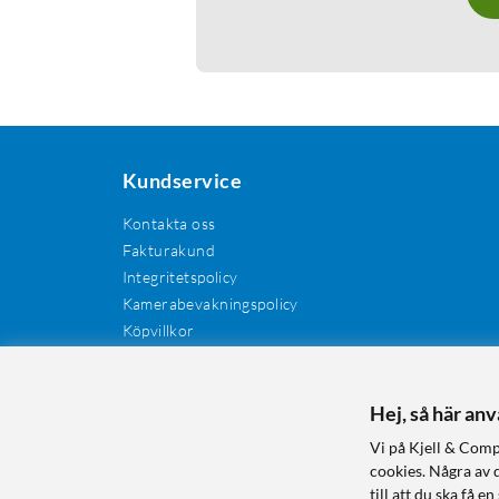
Kundservice
Kontakta oss
Fakturakund
Integritetspolicy
Kamerabevakningspolicy
Köpvillkor
Återkallelser
Cookies
Recensioner
Hej, så här an
Manualer och drivrutiner
Vi på Kjell & Comp
Retur och reklamation
cookies. Några av 
till att du ska få