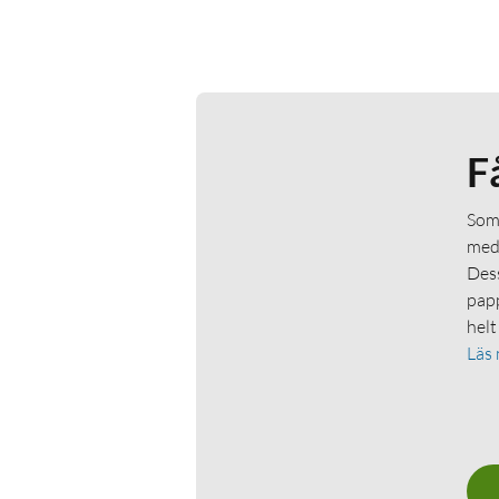
F
Som 
medl
Dess
papp
helt
Läs