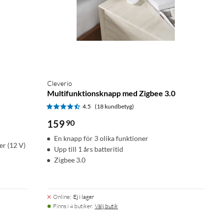
Cleverio
Multifunktionsknapp med Zigbee 3.0
4.5
(18 kundbetyg)
159
90
En knapp för 3 olika funktioner
er (12 V)
Upp till 1 års batteritid
Zigbee 3.0
Online
:
Ej i lager
Finns i 4 butiker.
Välj butik