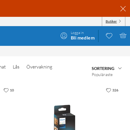
Butiker
Logga in
Bli medlem
mat
Lås
Övervakning
SORTERING
Populäraste
10
326