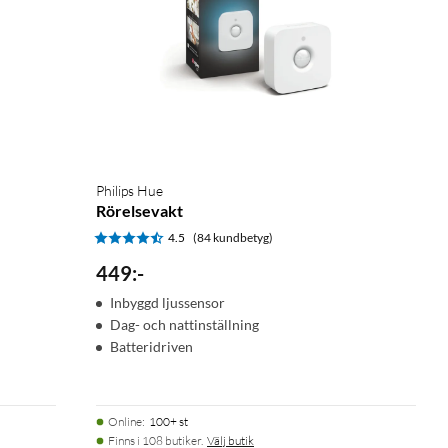
Philips Hue
Rörelsevakt
4.5
(84 kundbetyg)
449
:
-
Inbyggd ljussensor
Dag- och nattinställning
Batteridriven
Online
:
100+ st
Finns i 108 butiker.
Välj butik