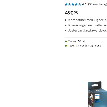
4.5
(36 kundbetyg
490
90
Kompatibel med Zigbee-co
Kräver ingen neutralledare
Justerbart lägsta-värde o
Online
:
50+ st
Finns i 86 butiker.
Välj butik