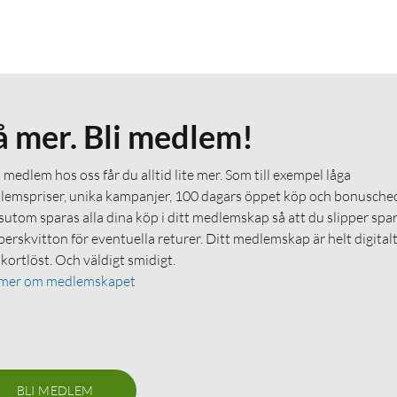
å mer. Bli medlem!
medlem hos oss får du alltid lite mer. Som till exempel låga
emspriser, unika kampanjer, 100 dagars öppet köp och bonuschec
utom sparas alla dina köp i ditt medlemskap så att du slipper spa
erskvitton för eventuella returer. Ditt medlemskap är helt digital
 kortlöst. Och väldigt smidigt.
 mer om medlemskapet
BLI MEDLEM