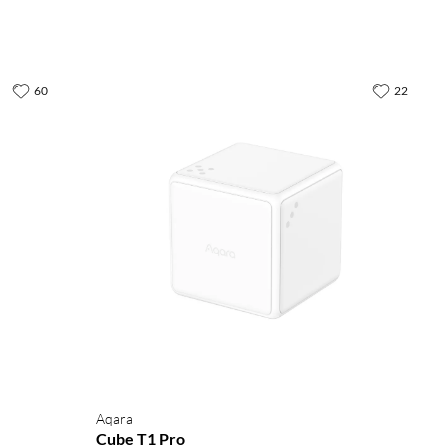
60
22
Aqara
Cube T1 Pro