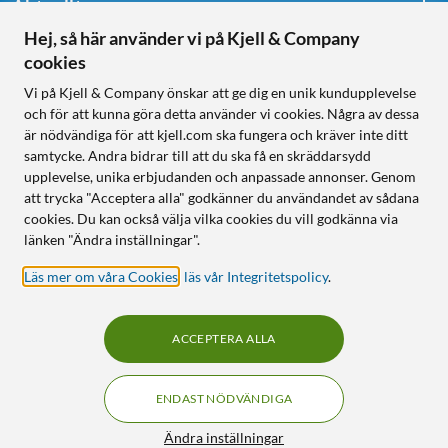
Aktuellt
Hej, så här använder vi på Kjell & Company
cookies
Följ oss
Vi på Kjell & Company önskar att ge dig en unik kundupplevelse
och för att kunna göra detta använder vi cookies. Några av dessa
är nödvändiga för att kjell.com ska fungera och kräver inte ditt
samtycke. Andra bidrar till att du ska få en skräddarsydd
Handla från:
upplevelse, unika erbjudanden och anpassade annonser. Genom
att trycka "Acceptera alla" godkänner du användandet av sådana
Sverige
cookies. Du kan också välja vilka cookies du vill godkänna via
Norge
länken "Ändra inställningar".
Läs mer om våra Cookies
,
läs vår Integritetspolicy
.
ACCEPTERA ALLA
ENDAST NÖDVÄNDIGA
KUNSKAP OCH TILLBEHÖR TILL
HEMELEKTRONIK
Filter
Ändra inställningar