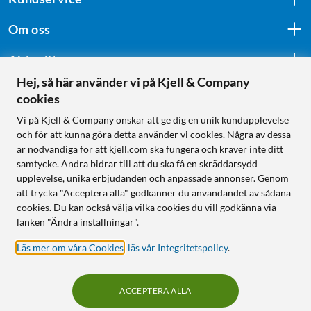
Om oss
Aktuellt
Hej, så här använder vi på Kjell & Company
cookies
Följ oss
Vi på Kjell & Company önskar att ge dig en unik kundupplevelse
och för att kunna göra detta använder vi cookies. Några av dessa
är nödvändiga för att kjell.com ska fungera och kräver inte ditt
samtycke. Andra bidrar till att du ska få en skräddarsydd
Handla från:
upplevelse, unika erbjudanden och anpassade annonser. Genom
att trycka "Acceptera alla" godkänner du användandet av sådana
Sverige
cookies. Du kan också välja vilka cookies du vill godkänna via
Norge
länken "Ändra inställningar".
Läs mer om våra Cookies
,
läs vår Integritetspolicy
.
ACCEPTERA ALLA