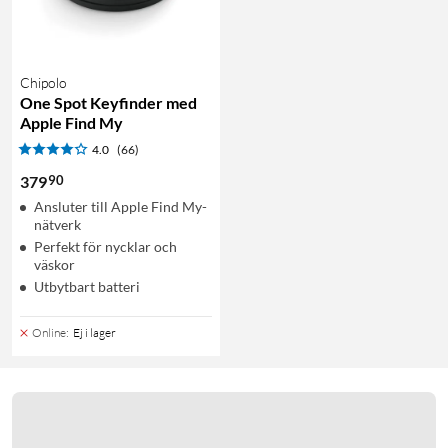
Chipolo
One Spot Keyfinder med
Apple Find My
4.0
(66)
90
379
Ansluter till Apple Find My-
nätverk
Perfekt för nycklar och
väskor
Utbytbart batteri
Online
:
Ej i lager