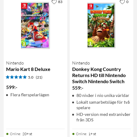
83
0
Nintendo
Nintendo
Mario Kart 8 Deluxe
Donkey Kong Country
Returns HD till Nintendo
5.0
(21)
Switch Nintendo Switch
599
:
-
559
:
-
Flera flerspelarlägen
80 nivåer i nio unika världar
Lokalt samarbetsläge för två
spelare
HD-version med extranivåer
från 3DS
Online
:
20+ st
Online
:
1+ st