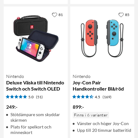
81
85
Nintendo
Nintendo
Deluxe Väska till Nintendo
Joy-Con Pair
Switch och Switch OLED
Handkontroller Blå/röd
5.0
(51)
4.5
(169)
249
:
-
899
:
-
Stötdämpare som skyddar
Finns i 6 varianter
skärmen
Vänster och höger Joy-Con
Plats för spelkort och
Upp till 20 timmar batteritid
minneskort