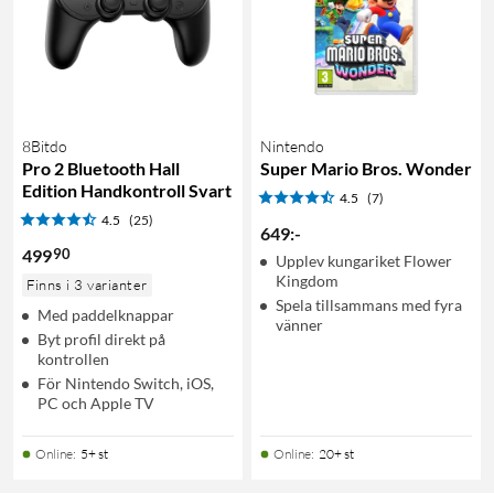
8Bitdo
Nintendo
Pro 2 Bluetooth Hall
Super Mario Bros. Wonder
Edition Handkontroll Svart
4.5
(7)
4.5
(25)
649
:
-
90
499
Upplev kungariket Flower
Kingdom
Finns i 3 varianter
Spela tillsammans med fyra
Med paddelknappar
vänner
Byt profil direkt på
kontrollen
För Nintendo Switch, iOS,
PC och Apple TV
Online
:
5+ st
Online
:
20+ st