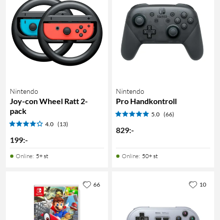
Nintendo
Nintendo
Joy-con Wheel Ratt 2-
Pro Handkontroll
pack
5.0
(66)
4.0
(13)
829
:
-
199
:
-
Online
:
5+ st
Online
:
50+ st
66
10