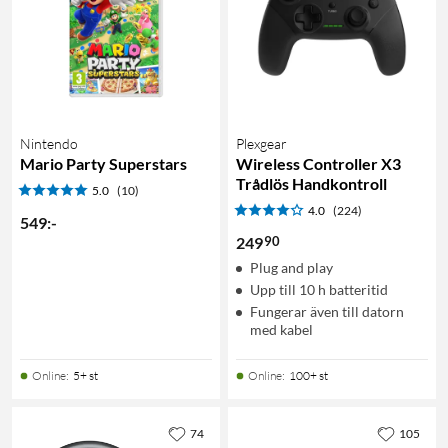
Nintendo
Plexgear
Mario Party Superstars
Wireless Controller X3
Trådlös Handkontroll
5.0
(10)
4.0
(224)
549
:
-
90
249
Plug and play
Upp till 10 h batteritid
Fungerar även till datorn
med kabel
Online
:
5+ st
Online
:
100+ st
74
105