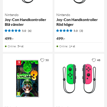
Nintendo
Nintendo
Joy-Con Handkontroller
Joy-Con Handkontroller
Blå vänster
Röd höger
5.0
(6)
5.0
(3)
499
:
-
499
:
-
Online
:
5+ st
Online
:
1+ st
50
48