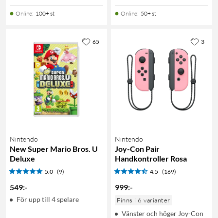
Online
:
100+ st
Online
:
50+ st
65
3
Nintendo
Nintendo
New Super Mario Bros. U
Joy-Con Pair
Deluxe
Handkontroller Rosa
5.0
(9)
4.5
(169)
549
:
-
999
:
-
För upp till 4 spelare
Finns i 6 varianter
Vänster och höger Joy-Con