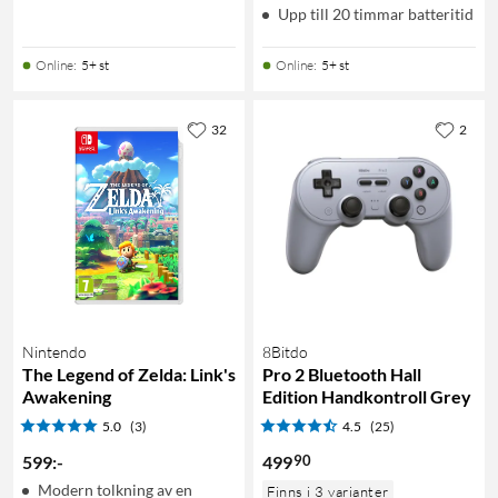
Upp till 20 timmar batteritid
Online
:
5+ st
Online
:
5+ st
32
2
Nintendo
8Bitdo
The Legend of Zelda: Link's
Pro 2 Bluetooth Hall
Awakening
Edition Handkontroll Grey
5.0
(3)
4.5
(25)
90
599
:
-
499
Modern tolkning av en
Finns i 3 varianter