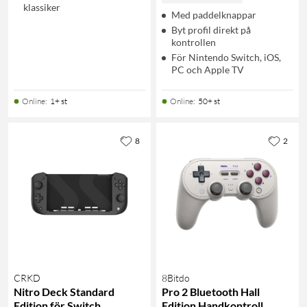
klassiker
Med paddelknappar
Byt profil direkt på
kontrollen
För Nintendo Switch, iOS,
PC och Apple TV
Online
:
1+ st
Online
:
50+ st
8
2
CRKD
8Bitdo
Nitro Deck Standard
Pro 2 Bluetooth Hall
Edition för Switch
Edition Handkontroll