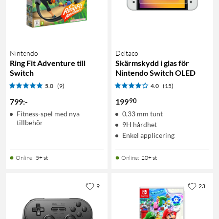
Nintendo
Deltaco
Ring Fit Adventure till
Skärmskydd i glas för
Switch
Nintendo Switch OLED
5.0
(9)
4.0
(15)
90
799
:
-
199
Fitness-spel med nya
0,33 mm tunt
tillbehör
9H hårdhet
Enkel applicering
Online
:
5+ st
Online
:
20+ st
9
23