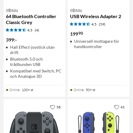
8Bitdo
8Bitdo
64 Bluetooth Controller
USB Wireless Adapter 2
Classic Grey
4.5
(59)
4.5
(4)
90
199
399
:
-
Universell mottagare för
handkontroller
Hall Effect-joystick utan
drift
Bluetooth 5.0 och
trådbunden USB
Kompatibel med Switch, PC
och Analogue 3D
Online
:
100+ st
Online
:
50+ st
58
41