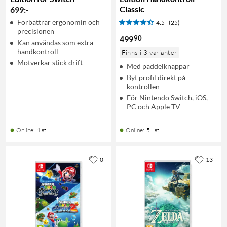
Classic
699
:
-
Förbättrar ergonomin och
4.5
(25)
precisionen
90
499
Kan användas som extra
handkontroll
Finns i 3 varianter
Motverkar stick drift
Med paddelknappar
Byt profil direkt på
kontrollen
För Nintendo Switch, iOS,
PC och Apple TV
Online
:
1 st
Online
:
5+ st
0
13