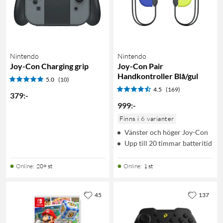
Nintendo
Nintendo
Joy-Con Charging grip
Joy-Con Pair
Handkontroller Blå/gul
5.0
(10)
4.5
(169)
379
:
-
999
:
-
Finns i 6 varianter
Vänster och höger Joy-Con
Upp till 20 timmar batteritid
Online
:
20+ st
Online
:
1 st
45
137