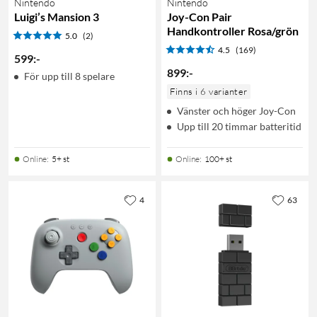
Nintendo
Nintendo
Luigi’s Mansion 3
Joy-Con Pair
Handkontroller Rosa/grön
5.0
(2)
4.5
(169)
599
:
-
899
:
-
För upp till 8 spelare
Finns i 6 varianter
Vänster och höger Joy-Con
Upp till 20 timmar batteritid
Online
:
5+ st
Online
:
100+ st
4
63