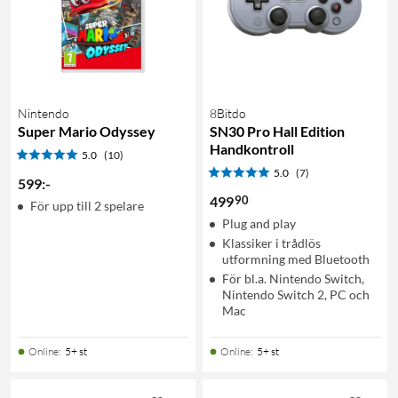
Nintendo
8Bitdo
Super Mario Odyssey
SN30 Pro Hall Edition
Handkontroll
5.0
(10)
5.0
(7)
599
:
-
90
499
För upp till 2 spelare
Plug and play
Klassiker i trådlös
utformning med Bluetooth
För bl.a. Nintendo Switch,
Nintendo Switch 2, PC och
Mac
Online
:
5+ st
Online
:
5+ st