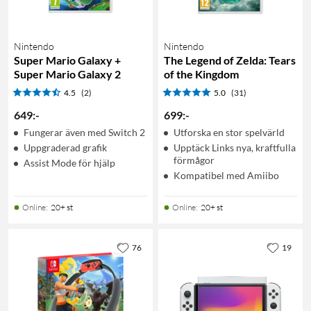
Nintendo
Nintendo
Super Mario Galaxy +
The Legend of Zelda: Tears
Super Mario Galaxy 2
of the Kingdom
4.5
(2)
5.0
(31)
649
:
-
699
:
-
Fungerar även med Switch 2
Utforska en stor spelvärld
Uppgraderad grafik
Upptäck Links nya, kraftfulla
förmågor
Assist Mode för hjälp
Kompatibel med Amiibo
Online
:
20+ st
Online
:
20+ st
76
19