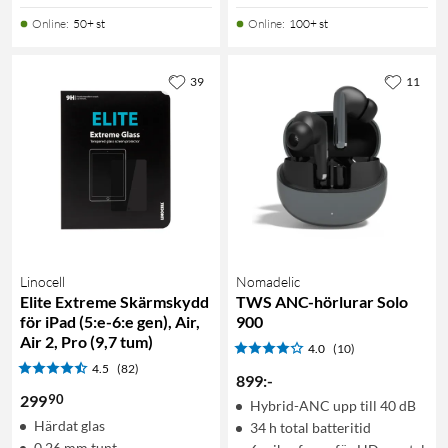
Online
:
50+ st
Online
:
100+ st
39
11
Linocell
Nomadelic
Elite Extreme Skärmskydd
TWS ANC-hörlurar Solo
för iPad (5:e-6:e gen), Air,
900
Air 2, Pro (9,7 tum)
4.0
(10)
4.5
(82)
899
:
-
90
299
Hybrid-ANC upp till 40 dB
Härdat glas
34 h total batteritid
0,26 mm tunt