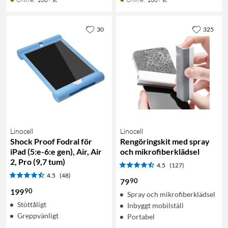
30
325
Linocell
Linocell
Shock Proof Fodral för
Rengöringskit med spray
iPad (5:e-6:e gen), Air, Air
och mikrofiberklädsel
2, Pro (9,7 tum)
4.5
(127)
4.5
(48)
90
79
90
199
Spray och mikrofiberklädsel
Stöttåligt
Inbyggt mobilställ
Greppvänligt
Portabel