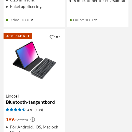
6 mikrofoner för HD-samtal
Enkel applicering
Online
:
100+ st
Online
:
100+ st
33% RABATT
87
Linocell
Bluetooth-tangentbord
4.5
(138)
199
:
-
299:90
För Android, iOS, Mac och