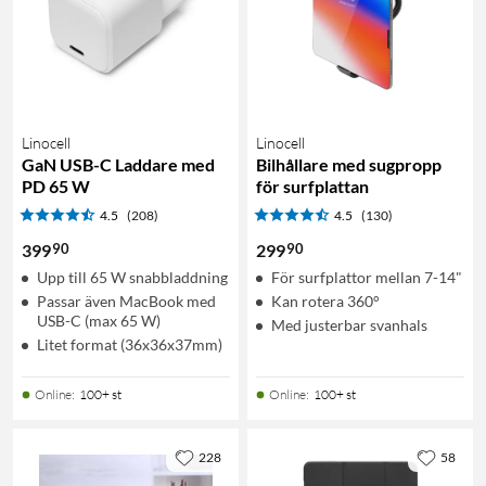
Linocell
Linocell
GaN USB-C Laddare med
Bilhållare med sugpropp
PD 65 W
för surfplattan
4.5
(208)
4.5
(130)
90
90
399
299
Upp till 65 W snabbladdning
För surfplattor mellan 7-14"
Passar även MacBook med
Kan rotera 360°
USB-C (max 65 W)
Med justerbar svanhals
Litet format (36x36x37mm)
Online
:
100+ st
Online
:
100+ st
228
58