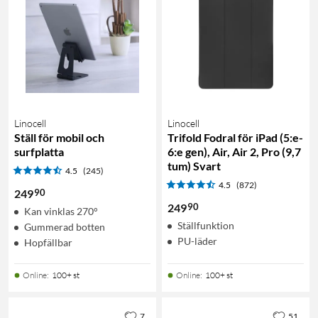
Linocell
Linocell
Ställ för mobil och
Trifold Fodral för iPad (5:e-
surfplatta
6:e gen), Air, Air 2, Pro (9,7
tum) Svart
4.5
(245)
4.5
(872)
90
249
90
249
Kan vinklas 270°
Ställfunktion
Gummerad botten
PU-läder
Hopfällbar
Online
:
100+ st
Online
:
100+ st
7
51