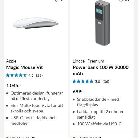
Apple
Linocell Premium
Magic Mouse Vit
Powerbank 100 W 20000
mAh
4.5
(23)
5.0
(36)
1 045
:
-
699
:
-
Optimerad design, fungerar
på de flesta underlag
Snabbladdande – med
färgdisplay
Stor Multi-Touch-yta för att
skrolla och svepa
Laddar upp till 2 enheter
samtidigt
USB-C-port – laddkabel
medföljer
100 W effekt via USB-C
Online
:
100+ st
Online
:
100+ st