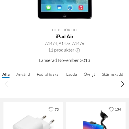
TILLBEHÖR TILL
iPad Air
A1474, A1475, A1476
11 produkter
Lanserad November 2013
Alla
Använd
Fodral & skal
Ladda
Övrigt
Skärmskydd
73
134