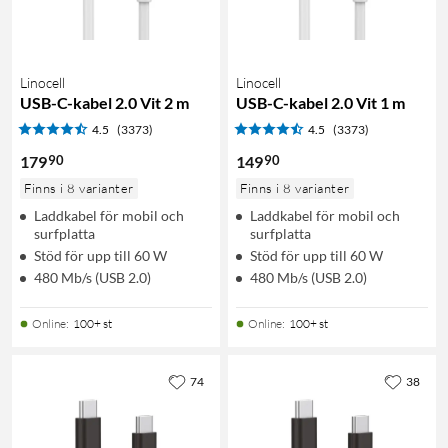
Linocell
Linocell
USB-C-kabel 2.0 Vit 2 m
USB-C-kabel 2.0 Vit 1 m
4.5
(3373)
4.5
(3373)
90
90
179
149
Finns i 8 varianter
Finns i 8 varianter
Laddkabel för mobil och
Laddkabel för mobil och
surfplatta
surfplatta
Stöd för upp till 60 W
Stöd för upp till 60 W
480 Mb/s (USB 2.0)
480 Mb/s (USB 2.0)
Online
:
100+ st
Online
:
100+ st
74
38