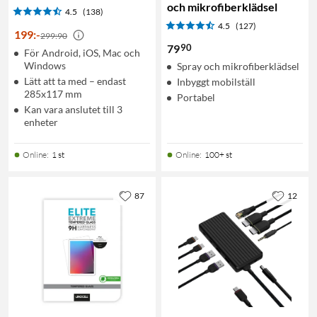
och mikrofiberklädsel
4.5
(138)
4.5
(127)
199
:
-
299:90
90
79
För Android, iOS, Mac och
Windows
Spray och mikrofiberklädsel
Lätt att ta med – endast
Inbyggt mobilställ
285x117 mm
Portabel
Kan vara anslutet till 3
enheter
Online
:
1 st
Online
:
100+ st
87
12