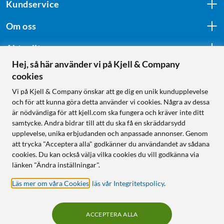
Kundservice
Om oss
Aktuellt
Hej, så här använder vi på Kjell & Company
cookies
Följ oss
Vi på Kjell & Company önskar att ge dig en unik kundupplevelse
och för att kunna göra detta använder vi cookies. Några av dessa
är nödvändiga för att kjell.com ska fungera och kräver inte ditt
samtycke. Andra bidrar till att du ska få en skräddarsydd
Handla från:
upplevelse, unika erbjudanden och anpassade annonser. Genom
att trycka "Acceptera alla" godkänner du användandet av sådana
Sverige
cookies. Du kan också välja vilka cookies du vill godkänna via
Norge
länken "Ändra inställningar".
Läs mer om våra Cookies
,
läs vår Integritetspolicy
.
ACCEPTERA ALLA