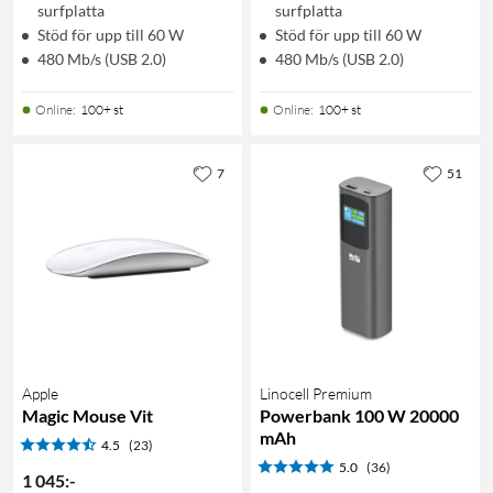
surfplatta
surfplatta
Stöd för upp till 60 W
Stöd för upp till 60 W
480 Mb/s (USB 2.0)
480 Mb/s (USB 2.0)
Online
:
100+ st
Online
:
100+ st
7
51
Apple
Linocell Premium
Magic Mouse Vit
Powerbank 100 W 20000
mAh
4.5
(23)
5.0
(36)
1 045
:
-