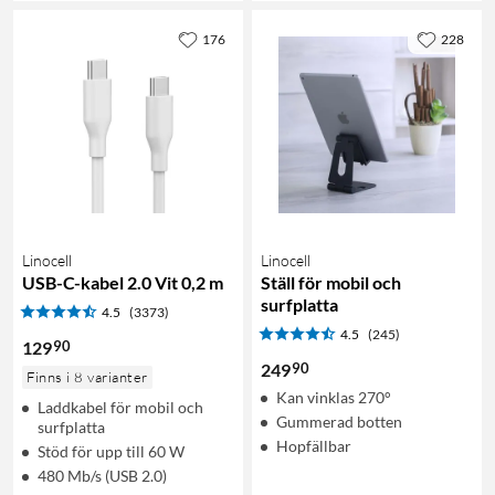
176
228
Linocell
Linocell
USB-C-kabel 2.0 Vit 0,2 m
Ställ för mobil och
surfplatta
4.5
(3373)
4.5
(245)
90
129
90
249
Finns i 8 varianter
Kan vinklas 270°
Laddkabel för mobil och
Gummerad botten
surfplatta
Hopfällbar
Stöd för upp till 60 W
480 Mb/s (USB 2.0)