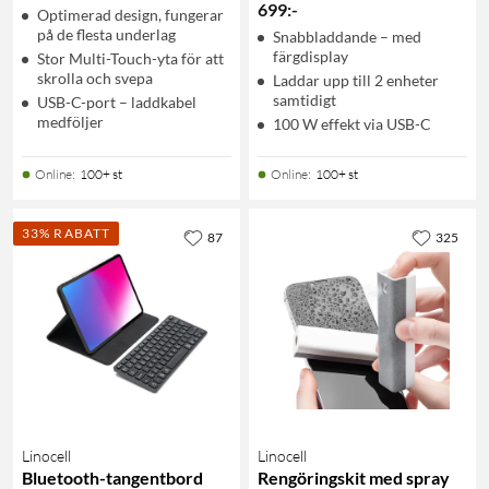
699
:
-
Optimerad design, fungerar
på de flesta underlag
Snabbladdande – med
färgdisplay
Stor Multi-Touch-yta för att
skrolla och svepa
Laddar upp till 2 enheter
samtidigt
USB-C-port – laddkabel
medföljer
100 W effekt via USB-C
Online
:
100+ st
Online
:
100+ st
33% RABATT
87
325
Linocell
Linocell
Bluetooth-tangentbord
Rengöringskit med spray