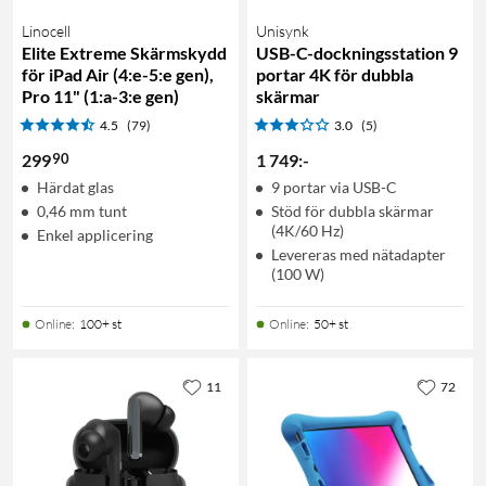
Linocell
Unisynk
Elite Extreme Skärmskydd
USB-C-dockningsstation 9
för iPad Air (4:e-5:e gen),
portar 4K för dubbla
Pro 11" (1:a-3:e gen)
skärmar
4.5
(79)
3.0
(5)
90
299
1 749
:
-
Härdat glas
9 portar via USB-C
0,46 mm tunt
Stöd för dubbla skärmar
(4K/60 Hz)
Enkel applicering
Levereras med nätadapter
(100 W)
Online
:
100+ st
Online
:
50+ st
11
72