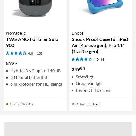
Nomadelic
Linocell
TWS ANC-hörlurar Solo
Shock Proof Case för iPad
900
Air (4:e-5:e gen), Pro 11"
(1:a-3:e gen)
4.0
(10)
4.0
(8)
899
:
-
90
249
Hybrid-ANC upp till 40 dB
Stöttåligt
34 h total batteritid
Greppvänligt
6 mikrofoner för HD-samtal
Perfekt till barnen
Online
:
100+ st
Online
:
Ej i lager