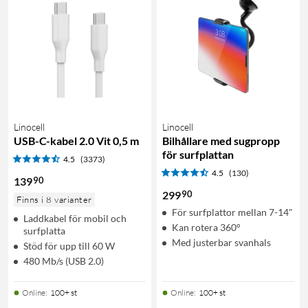
Linocell
Linocell
USB-C-kabel 2.0 Vit 0,5 m
Bilhållare med sugpropp
för surfplattan
4.5
(3373)
4.5
(130)
90
139
90
299
Finns i 8 varianter
För surfplattor mellan 7-14"
Laddkabel för mobil och
Kan rotera 360°
surfplatta
Med justerbar svanhals
Stöd för upp till 60 W
480 Mb/s (USB 2.0)
Online
:
100+ st
Online
:
100+ st