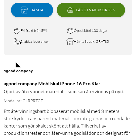
HÄMTA
LÄGG I VARUKORGEN
Fri frakt från 599:-
Öppet köp i 100 dagar
Snabba leveranser
Hämta i butik, GRATIS!
agood company Mobilskal iPhone 16 Pro Klar
Gjort av återvunnet material – som kan återvinnas på nytt
Modellnr: CLRPRTCT
Ett återvinningsbart biobaserat mobilskal med 3 meters
stötskydd, transparent material som inte gulnar och rundade
kanter som gör skalet skönt att hålla. Tillverkat av
produktionsrester och återvunna godislådor och designat för