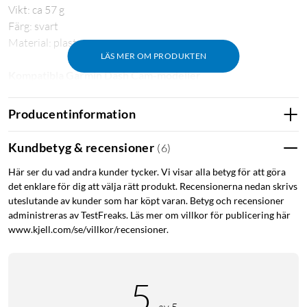
Vikt: ca 57 g
Färg: svart
Material: plast
LÄS MER OM PRODUKTEN
Kompatibla Garmin Dash Cam-modeller
Garmin Dash Cam 45
Producentinformation
Garmin Dash Cam 46
Garmin Dash Cam 47
Garmin Dash Cam 55
Kundbetyg & recensioner
(
6
)
Garmin Dash Cam 56
Här ser du vad andra kunder tycker. Vi visar alla betyg för att göra
Garmin Dash Cam 57
det enklare för dig att välja rätt produkt. Recensionerna nedan skrivs
Garmin Dash Cam 65W
uteslutande av kunder som har köpt varan. Betyg och recensioner
Garmin Dash Cam 66W
administreras av TestFreaks. Läs mer om villkor för publicering här
Garmin Dash Cam 67W
www.kjell.com/se/villkor/recensioner.
Garmin Dash Cam Live
Garmin Dash Cam Mini
Garmin Dash Cam Mini 2
5
Garmin Dash Cam Mini 3
av 5