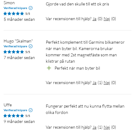
Simon
Gjorde vad den skulle till ett ok pris
Verifierad köpare
5/5
Var recensionen till hjälp?
Ja
(
0
)
Nej
(
0
)
5 månader sedan
Hugo "Skalman"
Perfekt komplement till Garmins bilkameror 
Verifierad köpare
när man byter bil. Kamerorna brukar 
5/5
kommer med 2st magnetfäste som man 
7 månader sedan
klistrar på rutan
Perfekt när man byter bil
Var recensionen till hjälp?
Ja
(
1
)
Nej
(
0
)
Uffe
Fungerar perfekt att nu kunna flytta mellan 
Verifierad köpare
olika fordon 
5/5
9 månader sedan
Var recensionen till hjälp?
Ja
(
1
)
Nej
(
0
)