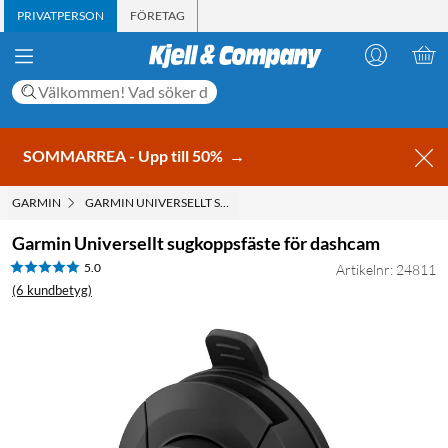
PRIVATPERSON
FÖRETAG
SOMMARREA - Upp till 50%
→
GARMIN
GARMIN UNIVERSELLT SUGKOPPSFÄSTE FÖR DASHCAM
Garmin Universellt sugkoppsfäste för dashcam
5.0
Artikelnr: 24811
(6 kundbetyg)