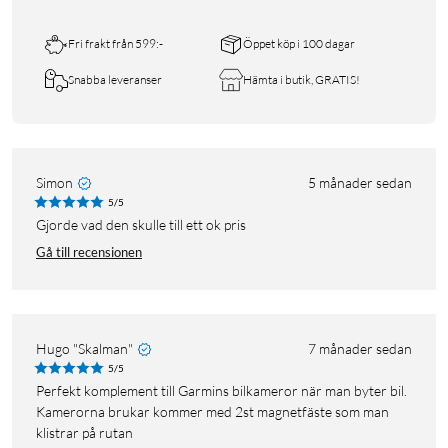
Fri frakt från 599:-
Öppet köp i 100 dagar
Snabba leveranser
Hämta i butik, GRATIS!
Simon
5 månader sedan
5/5
Gjorde vad den skulle till ett ok pris
Gå till recensionen
Hugo "Skalman"
7 månader sedan
5/5
Perfekt komplement till Garmins bilkameror när man byter bil.
Kamerorna brukar kommer med 2st magnetfäste som man
klistrar på rutan