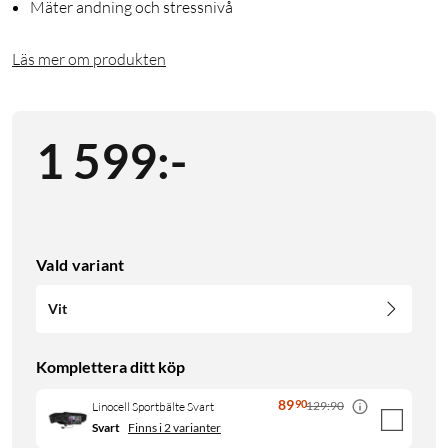
Mäter andning och stressnivå
Läs mer om produkten
1 599
:
-
Vald variant
Vit
Komplettera ditt köp
89
90
129:90
Linocell Sportbälte Svart
Svart
Finns i 2 varianter