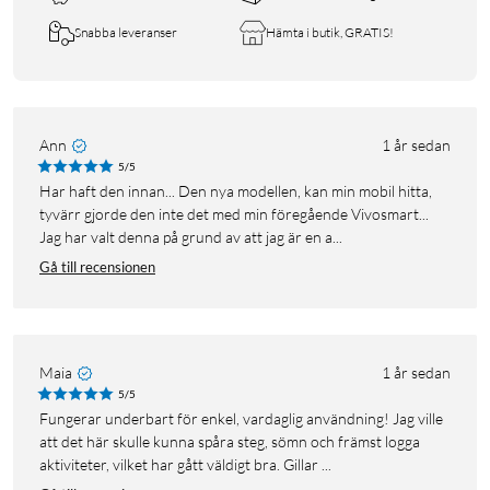
Snabba leveranser
Hämta i butik, GRATIS!
Ann
1 år sedan
5/5
Har haft den innan... Den nya modellen, kan min mobil hitta,
tyvärr gjorde den inte det med min föregående Vivosmart...
Jag har valt denna på grund av att jag är en a...
Gå till recensionen
Maia
1 år sedan
5/5
Fungerar underbart för enkel, vardaglig användning! Jag ville
att det här skulle kunna spåra steg, sömn och främst logga
aktiviteter, vilket har gått väldigt bra. Gillar ...