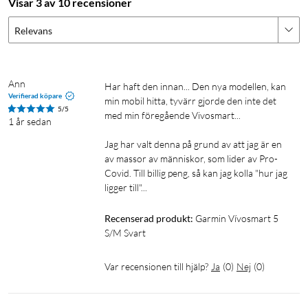
Visar 3 av 10 recensioner
Menstruationscykel
Relevans
Med hjälp av aktivitetsarmbandet och Garmin Connect kan
du spåra din menstruationscykel och få vägledning kring
näring, träning och din hälsa, samt prognoser för
Ann
Har haft den innan... Den nya modellen, kan 
menstruation och fertilitet.
Verifierad köpare
min mobil hitta, tyvärr gjorde den inte det 
5/5
med min föregående Vivosmart... 

1 år sedan
Specifikationer
Jag har valt denna på grund av att jag är en 
Skärm: OLED-panel med 88x154 pixlar
av massor av människor, som lider av Pro-
Skärmstorlek: 10.5x18.5 mm
Covid. Till billig peng, så kan jag kolla "hur jag 
Mått: 19.5x10.7x217 mm
ligger till"...
Passar handleder med omkrets: 122–188 mm
Vikt: 24.5 g
Recenserad produkt:
Garmin Vívosmart 5 
Batteritid: upp till 7 dagars
S/M Svart
Färg: svart
Var recensionen till hjälp?
Ja
(
0
)
Nej
(
0
)