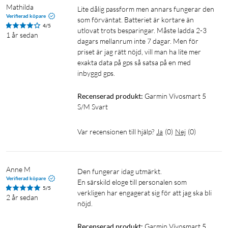
Mathilda
Lite dålig passform men annars fungerar den 
Verifierad köpare
som förväntat. Batteriet är kortare än 
4/5
utlovat trots besparingar. Måste ladda 2-3 
1 år sedan
dagars mellanrum inte 7 dagar. Men för 
priset är jag rätt nöjd, vill man ha lite mer 
exakta data på gps så satsa på en med 
inbyggd gps.
Recenserad produkt:
Garmin Vívosmart 5 
S/M Svart
Var recensionen till hjälp?
Ja
(
0
)
Nej
(
0
)
Anne M
Den fungerar idag utmärkt. 

Verifierad köpare
En särskild eloge till personalen som 
5/5
verkligen har engagerat sig för att jag ska bli 
2 år sedan
nöjd. 
Recenserad produkt:
Garmin Vívosmart 5 