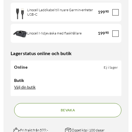
Linocell Laddkabel till nyare Garmin-enheter
199
90
USB-C
199
90
Linocell Midjeväska med flaskhållare
Lagerstatus online och butik
Online
Ej i lager
Butik
Välj din butik
BEVAKA
Fri frakt från 599:-
Öppet köp i 100 dagar