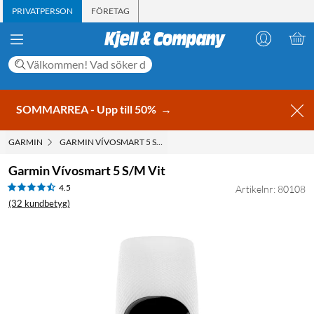
PRIVATPERSON
FÖRETAG
SOMMARREA - Upp till 50%
→
GARMIN
GARMIN VÍVOSMART 5 S/M VIT
Garmin Vívosmart 5 S/M Vit
4.5
Artikelnr: 80108
(32 kundbetyg)