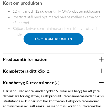
Kort om produkten
12 knivar och 12 skruvar till MOVA-robotgräsklippare
Rostfritt stål med optimerad balans mellan skärpa och
hållbarhet
Böjbara knivar som minimerar risken för avbrott vid
hinder
LÄS MER OM PRODUKTEN
Skarp klippning, säsong efter säsong
Producentinformation
Knivarna är tillverkade i rostfritt stål och har genomgått en
noggrant kontrollerad härdningsprocess. Det ger en balans
Komplettera ditt köp
(
2
)
mellan skärpa och hållfasthet som håller länge – gräset klipps
rent istället för att slitas av, vilket ger en friskare gräsmatta.
Kundbetyg & recensioner
(
6
)
Här ser du vad andra kunder tycker. Vi visar alla betyg för att göra
Böjbar design för färre avbrott
det enklare för dig att välja rätt produkt. Recensionerna nedan skrivs
Om robotgräsklipparen kör på en sten eller annat hårt
uteslutande av kunder som har köpt varan. Betyg och recensioner
administreras av TestFreaks. Läs mer om villkor för publicering här
föremål böjs kniven istället för att brytas av. Det minskar