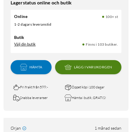
Lagerstatus online och butik
Online
100+ st
1-2 dagars leveranstid
Butik
Välj din butik
Finns i 103 butiker.
HÄMTA
LÄGG I VARUKORGEN
Fri frakt från 599:-
Öppet köp i 100 dagar
Snabba leveranser
Hämta i butik, GRATIS!
Ørjan
1 månad sedan