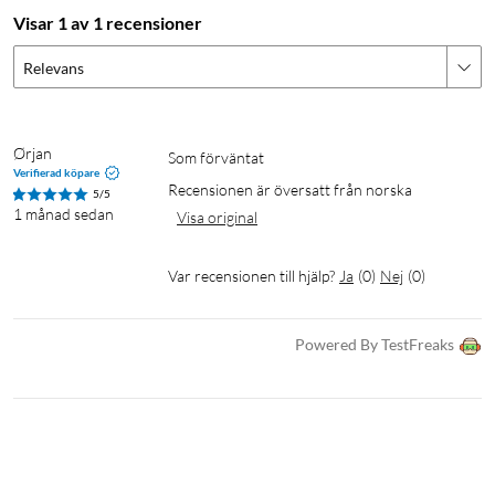
12 × Knivar
Visar 1 av 1 recensioner
12 × Skruvar
Relevans
Ørjan
Som förväntat
Verifierad köpare
Recensionen är översatt från norska
5/5
1 månad sedan
Visa original
Var recensionen till hjälp?
Ja
(
0
)
Nej
(
0
)
Powered By TestFreaks