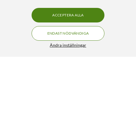
ACCEPTERA ALLA
ENDAST NÖDVÄNDIGA
Ändra inställningar
Grimsholm Knivar till MOVA-robotgräsklippare 12 st
69:-
4.5/5
HÄMTA
LÄGG I VARUKORGEN