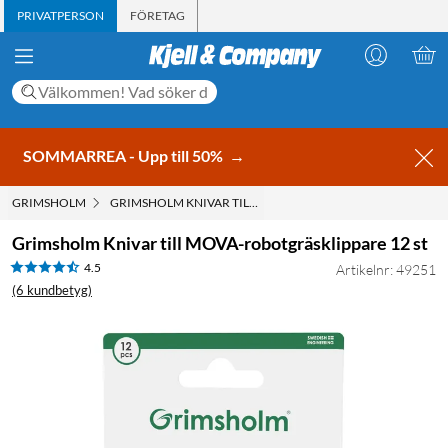
PRIVATPERSON
FÖRETAG
SOMMARREA - Upp till 50%
→
GRIMSHOLM
GRIMSHOLM KNIVAR TILL MOVA-ROBOTGRÄSKLIPPARE 12 S
Grimsholm Knivar till MOVA-robotgräsklippare 12 st
4.5
Artikelnr: 49251
(6 kundbetyg)