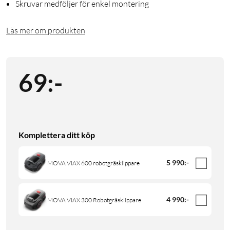
Skruvar medföljer för enkel montering
Läs mer om produkten
69
:
-
Komplettera ditt köp
5 990
:
-
MOVA ViAX 600 robotgräsklippare
4 990
:
-
MOVA ViAX 300 Robotgräsklippare