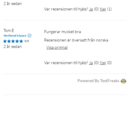
2 år sedan
Var recensionen till hjälp?
Ja
(
0
)
Nej
(
1
)
Tom E
Fungerar mycket bra
Verifierad köpare
Recensionen är översatt från norska
5/5
2 år sedan
Visa original
Var recensionen till hjälp?
Ja
(
0
)
Nej
(
0
)
Powered By TestFreaks