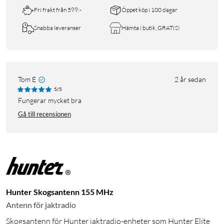
Fri frakt från 599:-
Öppet köp i 100 dagar
Snabba leveranser
Hämta i butik, GRATIS!
Tom E
2 år sedan
5/5
Fungerar mycket bra
Gå till recensionen
Hunter Skogsantenn 155 MHz
Antenn för jaktradio
Skogsantenn för Hunter jaktradio-enheter som Hunter Elite