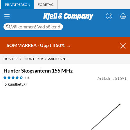
PRIVATPERSON
FÖRETAG
SOMMARREA - Upp till 50%
→
HUNTER
HUNTER SKOGSANTENN 155 MHZ
Hunter Skogsantenn 155 MHz
4.5
Artikelnr: 51691
(5 kundbetyg)