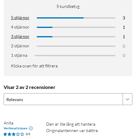
5
kundbetyg
5 stjärnor
3
4 stjärnor
1
3 stjärnor
1
2 stjärnor
0
1 stjärna
0
Klicka ovan för att filtrera
Visar 2 av 2 recensioner
Relevans
Anita
Den är lite lång att hantera. 
Verifierad köpare
Originalantennen var bättre.
3/5