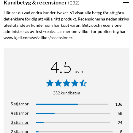
Kundbetyg & recensioner
(
232
)
Här ser du vad andra kunder tycker. Vi visar alla betyg för att göra
det enklare för dig att välja rätt produkt. Recensionerna nedan skrivs
uteslutande av kunder som har köpt varan. Betyg och recensioner
administreras av TestFreaks. Läs mer om villkor för publicering här
www.kjell.com/se/villkor/recensioner.
4.5
av 5
232
kundbetyg
5 stjärnor
136
4 stjärnor
58
3 stjärnor
24
2 stjärnor
8