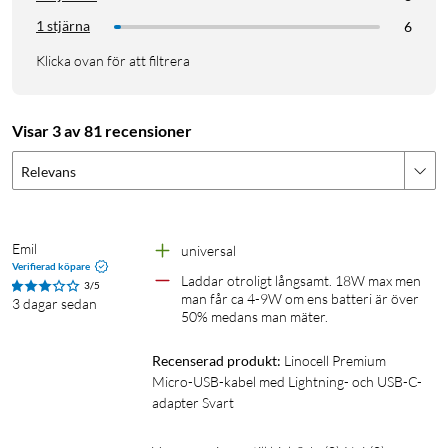
1 stjärna
6
Klicka ovan för att filtrera
Visar 3 av 81 recensioner
Relevans
Emil
universal
Verifierad köpare
Laddar otroligt långsamt. 18W max men 
3/5
man får ca 4-9W om ens batteri är över 
3 dagar sedan
50% medans man mäter.
Recenserad produkt:
Linocell Premium 
Micro-USB-kabel med Lightning- och USB-C-
adapter Svart