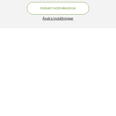
ENDAST NÖDVÄNDIGA
Ändra inställningar
Linocell Premium USB-A till Micro-USB, Lightning och
USB-C adapter Svart
299:90
4.5/5
HÄMTA
LÄGG I VARUKORGEN
Liknande produkter