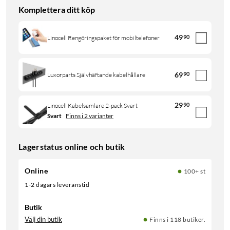
Komplettera ditt köp
49
90
Linocell Rengöringspaket för mobiltelefoner
69
90
Luxorparts Självhäftande kabelhållare
29
90
Linocell Kabelsamlare 2-pack Svart
Svart
Finns i 2 varianter
Lagerstatus online och butik
Online
100+ st
1-2 dagars leveranstid
Butik
Välj din butik
Finns i 118 butiker.