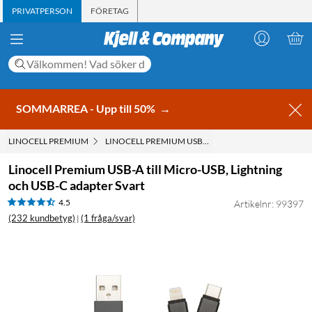
PRIVATPERSON
FÖRETAG
SOMMARREA - Upp till 50%
→
LINOCELL PREMIUM
LINOCELL PREMIUM USB-A TILL MICRO-USB, LIGHT
Linocell Premium USB-A till Micro-USB, Lightning
och USB-C adapter Svart
4.5
Artikelnr: 99397
(232 kundbetyg)
(1 fråga/svar)
|