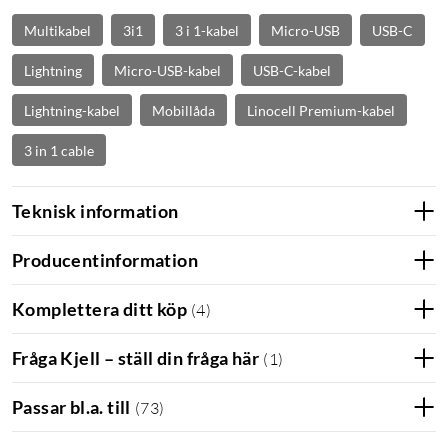
Multikabel
3i1
3 i 1-kabel
Micro-USB
USB-C
Lightning
Micro-USB-kabel
USB-C-kabel
Lightning-kabel
Mobillåda
Linocell Premium-kabel
3 in 1 cable
Teknisk information
Producentinformation
Komplettera ditt köp
(
4
)
Fråga Kjell – ställ din fråga här
(
1
)
Passar bl.a. till
(
73
)