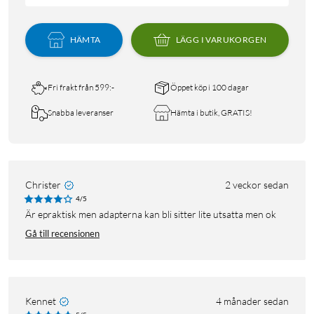
HÄMTA
LÄGG I VARUKORGEN
Fri frakt från 599:-
Öppet köp i 100 dagar
Snabba leveranser
Hämta i butik, GRATIS!
Christer
2 veckor sedan
4/5
Är epraktisk men adapterna kan bli sitter lite utsatta men ok
Gå till recensionen
Kennet
4 månader sedan