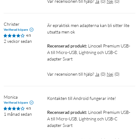
Var recensionen till hjälp?
Ja
(
0
)
Nej
(
0
)
Christer
Är epraktisk men adapterna kan bli sitter lite 
Verifierad köpare
utsatta men ok
4/5
2 veckor sedan
Recenserad produkt:
Linocell Premium USB-
A till Micro-USB, Lightning och USB-C 
adapter Svart
Var recensionen till hjälp?
Ja
(
0
)
Nej
(
0
)
Monica
Kontakten till Android fungerar inte!
Verifierad köpare
4/5
Recenserad produkt:
Linocell Premium USB-
1 månad sedan
A till Micro-USB, Lightning och USB-C 
adapter Svart