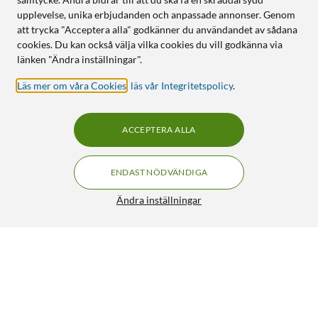
upplevelse, unika erbjudanden och anpassade annonser. Genom
att trycka "Acceptera alla" godkänner du användandet av sådana
cookies. Du kan också välja vilka cookies du vill godkänna via
länken "Ändra inställningar".
Läs mer om våra Cookies
,
läs vår Integritetspolicy
.
ACCEPTERA ALLA
ENDAST NÖDVÄNDIGA
Ändra inställningar
Linocell Magnetisk adapter för trådlös laddning
99:90
4.5/5
HÄMTA
LÄGG I VARUKORGEN