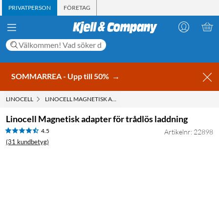
PRIVATPERSON
FÖRETAG
SOMMARREA - Upp till 50%
→
LINOCELL
LINOCELL MAGNETISK ADAPTER FÖR TRÅDLÖS LADDNING
Linocell Magnetisk adapter för trådlös laddning
4.5
Artikelnr: 22898
(31 kundbetyg)