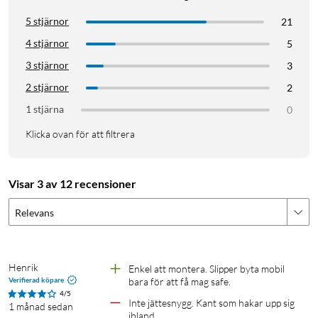
5 stjärnor
21
4 stjärnor
5
3 stjärnor
3
2 stjärnor
2
1 stjärna
0
Klicka ovan för att filtrera
Visar 3 av 12 recensioner
Relevans
Henrik
Enkel att montera. Slipper byta mobil 
Verifierad köpare
bara för att få mag safe.
4/5
Inte jättesnygg. Kant som hakar upp sig 
1 månad sedan
ibland