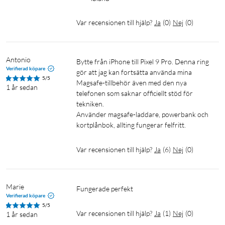
Var recensionen till hjälp?
Ja
(
0
)
Nej
(
0
)
Antonio
Bytte från iPhone till Pixel 9 Pro. Denna ring 
Verifierad köpare
gör att jag kan fortsätta använda mina 
5/5
Magsafe-tillbehör även med den nya 
1 år sedan
telefonen som saknar officiellt stöd för 
tekniken.

Använder magsafe-laddare, powerbank och 
kortplånbok, allting fungerar felfritt.
Var recensionen till hjälp?
Ja
(
6
)
Nej
(
0
)
Marie
Fungerade perfekt 
Verifierad köpare
5/5
Var recensionen till hjälp?
Ja
(
1
)
Nej
(
0
)
1 år sedan