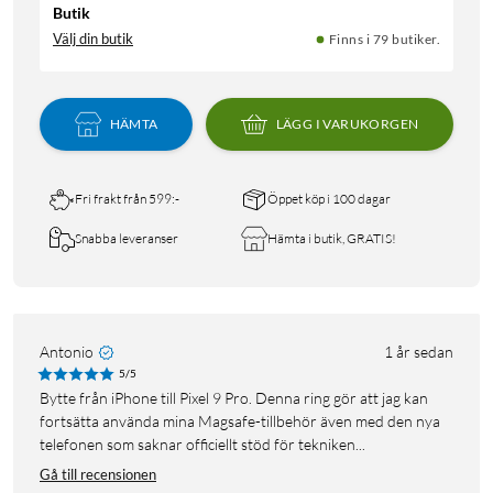
Butik
Välj din butik
Finns i 79 butiker.
HÄMTA
LÄGG I VARUKORGEN
Fri frakt från 599:-
Öppet köp i 100 dagar
Snabba leveranser
Hämta i butik, GRATIS!
Antonio
1 år sedan
5/5
Bytte från iPhone till Pixel 9 Pro. Denna ring gör att jag kan
fortsätta använda mina Magsafe-tillbehör även med den nya
telefonen som saknar officiellt stöd för tekniken...
Gå till recensionen