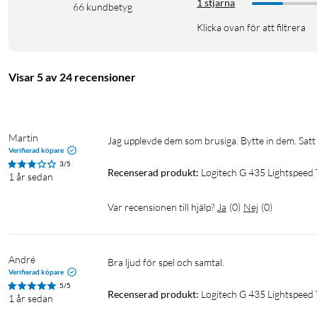
1 stjärna
66
kundbetyg
Klicka ovan för att filtrera
Visar 5 av 24 recensioner
Martin
Jag upplevde dem som brusiga. Bytte in dem. Satt 
Verifierad köpare
3/5
Recenserad produkt:
Logitech G 435 Lightspeed
1 år sedan
Var recensionen till hjälp?
Ja
(
0
)
Nej
(
0
)
André
Bra ljud för spel och samtal. 
Verifierad köpare
5/5
Recenserad produkt:
Logitech G 435 Lightspeed
1 år sedan