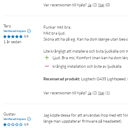
Var recensionen till hjälp?
Ja
(
2
)
Nej
(
0
)
Tero
Funkar mkt bra..

Verifierad köpare
Mkt bra ljud..

5/5
Sköna att ha på sig. Kan ha dom läänge utan besvä
1 år sedan
Lite krångligt att installera och byta ljudkälla om 
Ljud, Bra mic, Komfort (man kan ha dom läng
krånglig installation och byte av ljudkälla
Recenserad produkt:
Logitech G435 Lightspeed, 
Var recensionen till hjälp?
Ja
(
2
)
Nej
(
1
)
Gustav
Jag köpte dessa för att användas ihop med ett Nintendo Switch (Kjell anger i beskrivningen att det funkar med Switch, så 
Verifierad köpare
länge man uppdaterar firmware på headsetet).

1/5