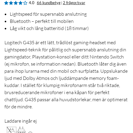
4.0
66 kundbetyg
2 frågor/svar
|
Lightspeed för supersnabb anslutning
Bluetooth – perfekt till mobilen
Låg vikt och lång batteritid (18 timmar)
Logitech G435 är ett lätt, trådlöst gaming-headset med
Lightspeed-teknik för pålitlig och supersnabb anslutning din
gamingdator, Playstation-konsol eller ditt Nintendo Switch
(ej mikrofon, se information nedan). Bluetooth låter dig även
para ihop lurarna med din mobil och surfplatta. Uppslukande
ljud med Dolby Atmos och ljuddämpande memory foam-
kuddar. I stället för klumpig mikrofonarm står två riktade,
brusreducerande mikrofoner i ena kåpan för perfekt
chattljud. G435 passar alla huvudstorlekar, men är optimerat
för de mindre.
Laddare ingår ej
1.5
-
1.5