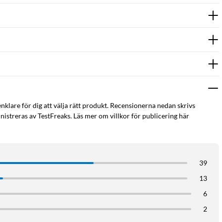
witch krävs mjukvaran 3.0.1.81 eller senare. Anslut hörlurarna
n till en USB-port. För drivrutiner, följ
länken.
en.
enklare för dig att välja rätt produkt. Recensionerna nedan skrivs
istreras av TestFreaks. Läs mer om villkor för publicering här
39
13
6
2