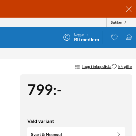
Butiker
Logga in
Bli medlem
EONGUL
Lägg i inköpslista
55 gillar
799
:
-
Vald variant
Svart & Neongul