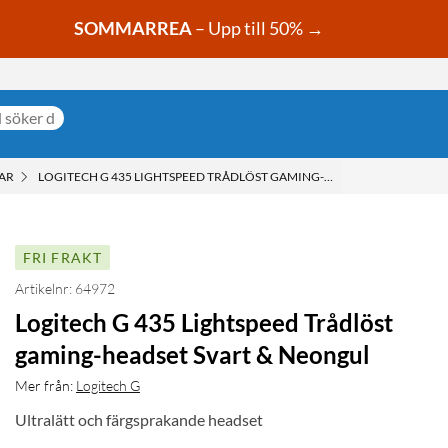
SOMMARREA
– Upp till 50% →
AR
LOGITECH G 435 LIGHTSPEED TRÅDLÖST GAMING-HEADSET SVART & N
FRI FRAKT
Artikelnr: 64972
Logitech G 435 Lightspeed Trådlöst
gaming-headset Svart & Neongul
Mer från:
Logitech G
Ultralätt och färgsprakande headset