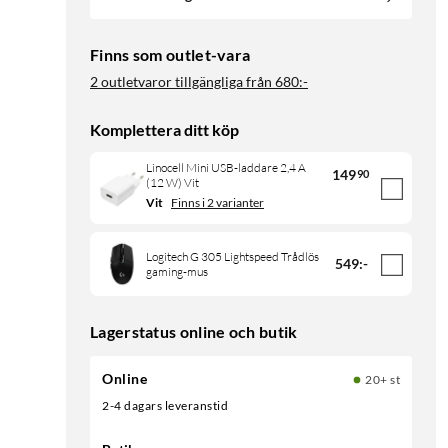
Finns som outlet-vara
2 outletvaror tillgängliga från
680:-
Komplettera ditt köp
Linocell Mini USB-laddare 2,4 A
149
90
(12 W) Vit
Vit
Finns i 2 varianter
Logitech G 305 Lightspeed Trådlös
549
:
-
gaming-mus
Lagerstatus online och butik
Online
20+ st
2-4 dagars leveranstid