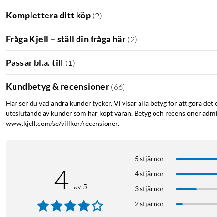
Komplettera ditt köp
(
2
)
Nintendo Switch
För att använda Logitech G435 via Bluetooth med ett Nintendo S
Fråga Kjell – ställ din fråga här
(
2
)
med en USB-kabel till datorn och anslut även den trådlösa sändare
Passar bl.a. till
(
1
)
OBS: Nintendo Switch har ej stöd för användningen av mikrofon
Kundbetyg & recensioner
(
66
)
Här ser du vad andra kunder tycker. Vi visar alla betyg för att göra det 
uteslutande av kunder som har köpt varan. Betyg och recensioner admin
www.kjell.com/se/villkor/recensioner.
5 stjärnor
4
4 stjärnor
av 5
3 stjärnor
2 stjärnor