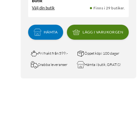
Butik
Välj din butik
Finns i 29 butiker.
HÄMTA
LÄGG I VARUKORGEN
Fri frakt från 599:-
Öppet köp i 100 dagar
Snabba leveranser
Hämta i butik, GRATIS!