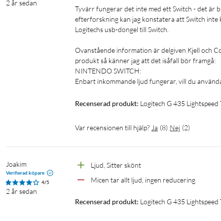
2 år sedan
Tyvärr fungerar det inte med ett Switch - det är 
efterforskning kan jag konstatera att Switch inte
Logitechs usb-dongel till Switch.

Ovanstående information är delgiven Kjell och C
produkt så känner jag att det isåfall bör framgå:

NINTENDO SWITCH:

Enbart inkommande ljud fungerar, vill du använda
Recenserad produkt:
Logitech G 435 Lightspeed
Var recensionen till hjälp?
Ja
(
8
)
Nej
(
2
)
Joakim
Ljud, Sitter skönt
Verifierad köpare
Micen tar allt ljud, ingen reducering
4/5
2 år sedan
Recenserad produkt:
Logitech G 435 Lightspeed