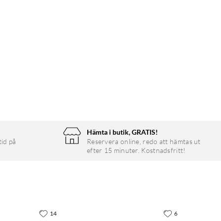
Hämta i butik, GRATIS!
tid på
Reservera online, redo att hämtas ut
efter 15 minuter. Kostnadsfritt!
14
6