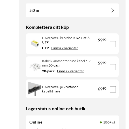
5,0 m
Komplettera ditt köp
Luxorparts Skarvdon RJ45 Cat. 6
99
90
UTP
UTP
Finns i 2 varianter
Kabelklammer för rund kabel 5-7
59
90
mm 20-pack
20-pack
Finns i 2 varianter
Luxorparts Självhäftande
69
90
kabelhållare
Lagerstatus online och butik
Online
100+ st