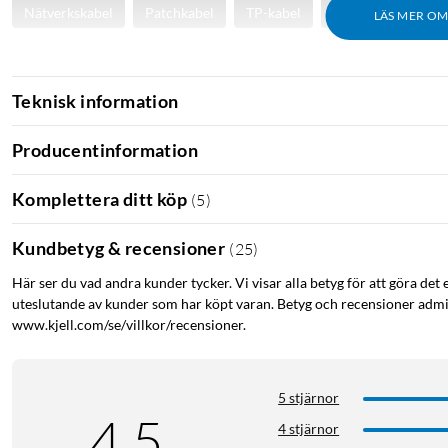
Nätverkskabel
Patchkabel
TP-kabel
Ethernetkabel
LÄS MER O
Teknisk information
Producentinformation
Komplettera ditt köp
(
5
)
Kundbetyg & recensioner
(
25
)
Här ser du vad andra kunder tycker. Vi visar alla betyg för att göra det 
uteslutande av kunder som har köpt varan. Betyg och recensioner admin
www.kjell.com/se/villkor/recensioner.
5 stjärnor
4.5
4 stjärnor