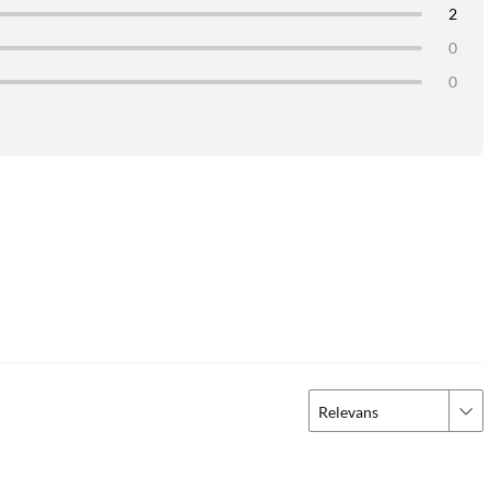
2
0
0
Relevans