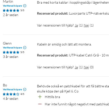
Martin
Verifierad köpare
5/5
Recenserad produkt:
Luxorparts UTP-nätverkska
2 år sedan
Var recensionen till hjälp?
Ja
(
1
)
Nej
(
1
)
Glenn
kabeln är smidig och lätt att montera.
Verifierad köpare
5/5
Recenserad produkt:
UTP-kabel Cat6 Grå - 10 m
3 år sedan
Var recensionen till hjälp?
Ja
(
1
)
Nej
(
0
)
Bo
Behövde också en patchkabel för att få bättre stabilitet på mitt wifi och det var en kompis som rekommenderade att jag 
Verifierad köpare
skulle köpa den på Kjell & Co 
4/5
Hittills bra
4 år sedan
Har inte funnit något negativt med patchka