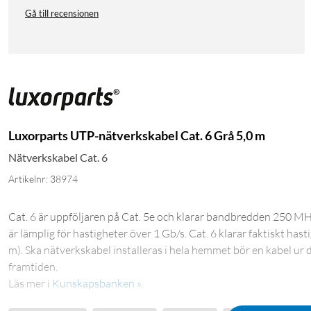
Gå till recensionen
Luxorparts UTP-nätverkskabel Cat. 6 Grå 5,0 m
Nätverkskabel Cat. 6
Artikelnr: 38974
Cat. 6 är uppföljaren på Cat. 5e och klarar bandbredden 250 MHz.
är lämplig för hastigheter över 1 Gb/s. Cat. 6 klarar faktiskt has
m). Ska nätverkskabel installeras i hela hemmet bör en kabel ur d
framtiden.
Läs mer i
Kunskapsbanken »
.