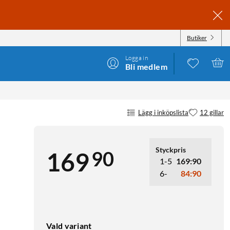
Butiker
Logga in
Bli medlem
Lägg i inköpslista
12 gillar
Styckpris
90
169
1-5
169:90
6-
84:90
Vald variant