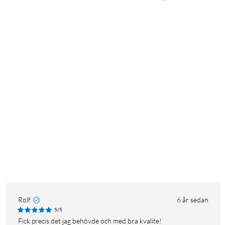
Rolf
6 år sedan
5/5
Fick precis det jag behövde och med bra kvalite!