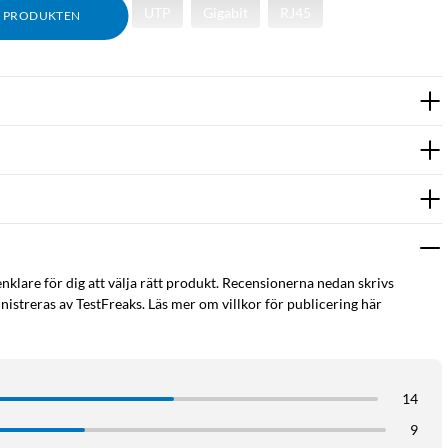
Kabel för nätverk
UTP
Gigabit
RJ45
M PRODUKTEN
enklare för dig att välja rätt produkt. Recensionerna nedan skrivs
istreras av TestFreaks. Läs mer om villkor för publicering här
14
9