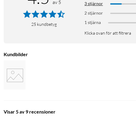
av 5
3 stjärnor
2 stjärnor
1 stjärna
25
kundbetyg
Klicka ovan för att filtrera
Kundbilder
Visar 5 av 9 recensioner