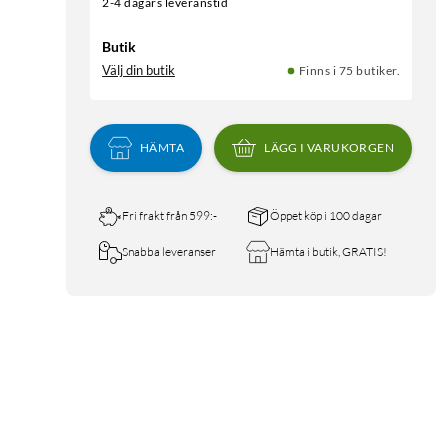
2-4 dagars leveranstid
Butik
Välj din butik
Finns i 75 butiker.
HÄMTA
LÄGG I VARUKORGEN
Fri frakt från 599:-
Öppet köp i 100 dagar
Snabba leveranser
Hämta i butik, GRATIS!