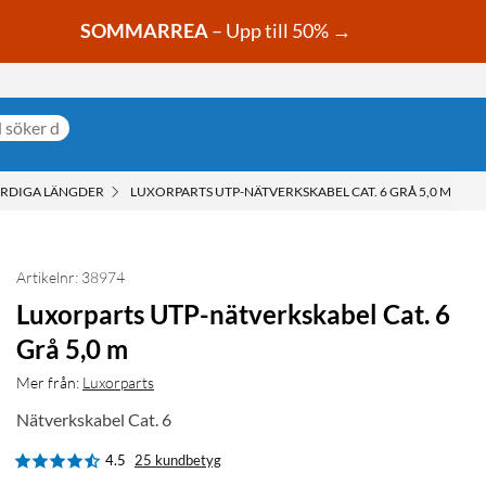
SOMMARREA
– Upp till 50% →
ÄRDIGA LÄNGDER
LUXORPARTS UTP-NÄTVERKSKABEL CAT. 6 GRÅ 5,0 M
Artikelnr: 38974
Luxorparts UTP-nätverkskabel Cat. 6
Grå 5,0 m
Mer från:
Luxorparts
Nätverkskabel Cat. 6
4.5
25 kundbetyg