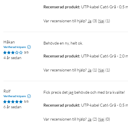
Recenserad produkt:
UTP-kabel Cat6 Grå - 0,5 
Var recensionen till hjälp?
Ja
(
3
)
Nej
(
1
)
Håkan
Behövde en ny, helt ok.
Verifierad köpare
3/5
Recenserad produkt:
UTP-kabel Cat6 Grå - 2,0 
4 år sedan
Var recensionen till hjälp?
Ja
(
1
)
Nej
(
1
)
Rolf
Fick precis det jag behövde och med bra kvalite!
Verifierad köpare
5/5
Recenserad produkt:
UTP-kabel Cat6 Grå - 0,5 
6 år sedan
Var recensionen till hjälp?
Ja
(
2
)
Nej
(
0
)