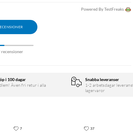
Powered By TestFreaks
RECENSIONER
9 recensioner
öp i 100 dagar
Snabba leveranser
em! Även fri retur i alla
1-2 arbetsdagar leverans
lagervaror
7
37