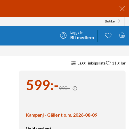
Butiker
Logga in
Bli medlem
Lägg i inköpslista
11 gillar
599
:
-
990:-
Kampanj - Gäller t.o.m. 2026-08-09
Vald variant