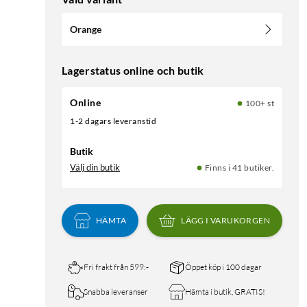
Orange
Lagerstatus online och butik
Online
100+ st
1-2 dagars leveranstid
Butik
Välj din butik
Finns i 41 butiker.
HÄMTA
LÄGG I VARUKORGEN
Fri frakt från 599:-
Öppet köp i 100 dagar
Snabba leveranser
Hämta i butik, GRATIS!