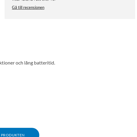
Gå till recensionen
oner och lång batteritid.
M PRODUKTEN