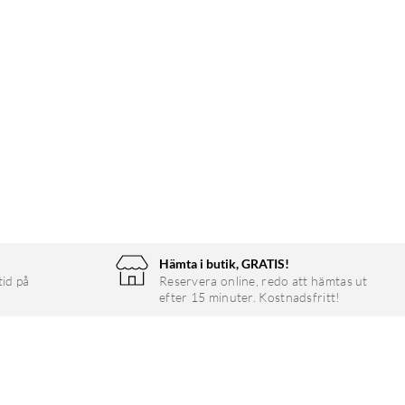
Hämta i butik, GRATIS!
tid på
Reservera online, redo att hämtas ut
efter 15 minuter. Kostnadsfritt!