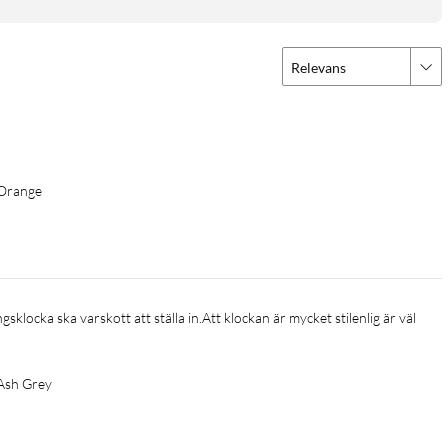
Relevans
tressmätning och SpO₂-monitorering, vilket ger en omfattande
 till 11 dagar kan du lita på att klockan håller jämna steg med
a
 Orange
arläge), 25 timmar vid konstant användande av GPS
Ash Grey