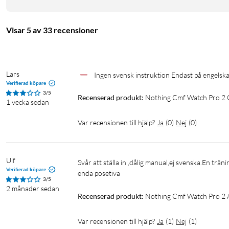
är idealiskt för utomhusträning och äventyr.
Hälsofunktioner
Visar 5 av 33 recensioner
Hälsofunktionerna inkluderar pulsmätning, sömnövervakning, s
bild av ditt välbefinnande. Med en imponerande batteritid på upp
din aktiva livsstil utan att behöva frekventa laddningar.
Lars
Ingen svensk instruktion Endast på engelsk
Verifierad köpare
Specifikationer
3/5
Recenserad produkt:
Nothing Cmf Watch Pro 2
1 vecka sedan
Skärm: 1,32-tums AMOLED
Batteritid: Upp till 11 dagars batteritid (45.8 dagar i strömsp
Var recensionen till hjälp?
Ja
(
0
)
Nej
(
0
)
Laddtid: 100 minuter
IPklass: IP68
Sensorer: Hjärtfrekvens, SpO₂, sömn och stressövervakning
Ulf
Svår att ställa in ,dålig manual,ej svenska.En träningsklocka ska varskott att ställa in.Att klockan är mycket stilenlig är väl 
Verifierad köpare
Vikt: 48.1 gram
enda posetiva
3/5
2 månader sedan
Recenserad produkt:
Nothing Cmf Watch Pro 2 
Var recensionen till hjälp?
Ja
(
1
)
Nej
(
1
)