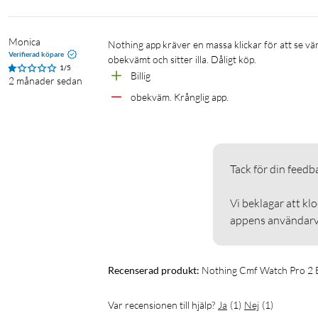
Monica
Nothing app kräver en massa klickar för att se värden. T.ex. hur mycket batteri jag har kvar. Designen är ful, armbandet är 
Verifierad köpare
obekvämt och sitter illa. Dåligt köp. 
1/5
Billig
2 månader sedan
obekväm. Krånglig app.
Tack för din feedback
Vi beklagar att kl
appens användarvä
Recenserad produkt:
Nothing Cmf Watch Pro 2 
Var recensionen till hjälp?
Ja
(
1
)
Nej
(
1
)