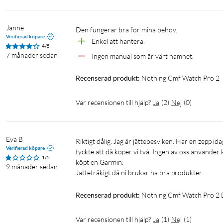
Janne
Den fungerar bra för mina behov.
Verifierad köpare
Enkel att hantera.
4/5
7 månader sedan
Ingen manual som är värt namnet.
Recenserad produkt:
Nothing Cmf Watch Pro 2
Var recensionen till hjälp?
Ja
(
2
)
Nej
(
0
)
Eva B
Riktigt dålig. Jag är jättebesviken. Har en zepp idag som var billigare o jättebra. Köpte denna pga min man skulle köpa en o vi 
Verifierad köpare
tyckte att då köper vi två. Ingen av oss använder
1/5
köpt en Garmin.

9 månader sedan
Jättetråkigt då ni brukar ha bra produkter.
Recenserad produkt:
Nothing Cmf Watch Pro 2 
Var recensionen till hjälp?
Ja
(
1
)
Nej
(
1
)