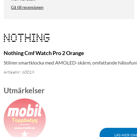
Gå till recensionen
Nothing Cmf Watch Pro 2 Orange
Stilren smartklocka med AMOLED-skärm, omfattande hälsofunkti
Artikelnr: 60019
Utmärkelser
LÄS MER O