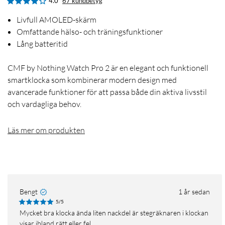
4.0
67 kundbetyg
Livfull AMOLED-skärm
Omfattande hälso- och träningsfunktioner
Lång batteritid
CMF by Nothing Watch Pro 2 är en elegant och funktionell
smartklocka som kombinerar modern design med
avancerade funktioner för att passa både din aktiva livsstil
och vardagliga behov.
Läs mer om produkten
Bengt
1 år sedan
5/5
Mycket bra klocka ända liten nackdel är stegräknaren i klockan
visar ibland rätt eller fel