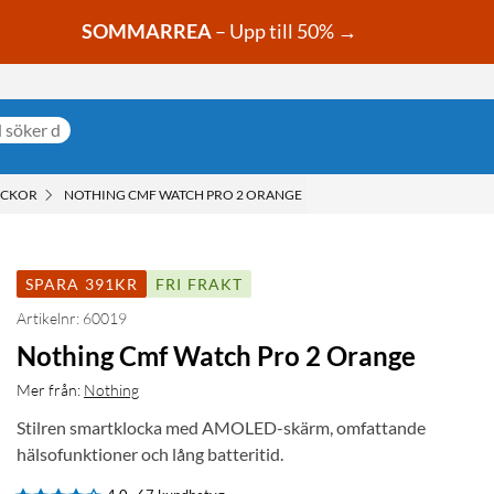
SOMMARREA
– Upp till 50% →
OCKOR
NOTHING CMF WATCH PRO 2 ORANGE
SPARA 391KR
FRI FRAKT
Artikelnr: 60019
Nothing Cmf Watch Pro 2 Orange
Mer från:
Nothing
Stilren smartklocka med AMOLED-skärm, omfattande
hälsofunktioner och lång batteritid.