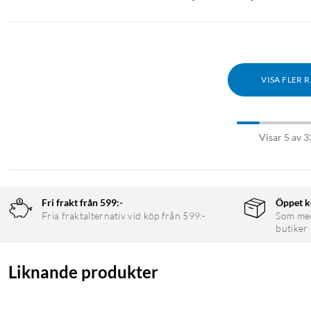
VISA FLER 
Visar 5 av 3
Fri frakt från 599:-
Öppet k
Fria fraktalternativ vid köp från 599:-
Som medl
butiker
Liknande produkter