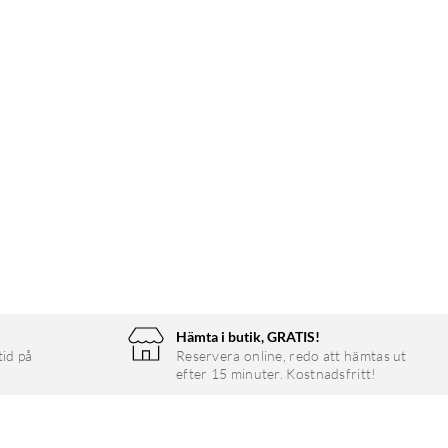
Hämta i butik, GRATIS!
tid på
Reservera online, redo att hämtas ut
efter 15 minuter. Kostnadsfritt!