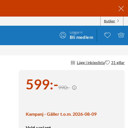
Butiker
Logga in
Bli medlem
Lägg i inköpslista
31 gillar
599
:
-
990:-
Kampanj - Gäller t.o.m. 2026-08-09
Vald variant