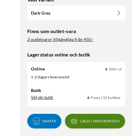
Dark Grey
Finns som outlet-vara
2 outletvaror tillgängliga från
450:-
Lagerstatus online och butik
Online
100+ st
1-2 dagars leveranstid
Butik
Välj din butik
Finns i 52 butiker.
HÄMTA
LÄGG I VARUKORGEN