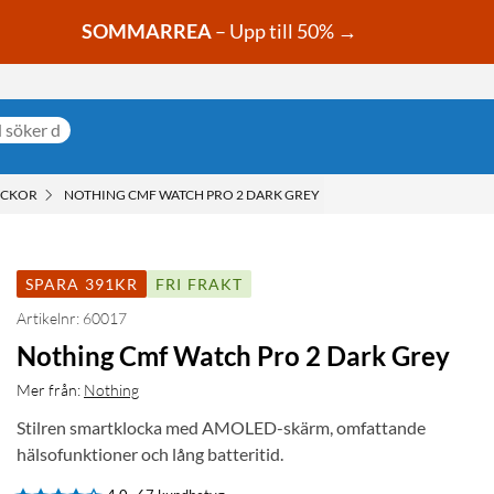
SOMMARREA
– Upp till 50% →
OCKOR
NOTHING CMF WATCH PRO 2 DARK GREY
SPARA 391KR
FRI FRAKT
Artikelnr: 60017
Nothing Cmf Watch Pro 2 Dark Grey
Mer från:
Nothing
Stilren smartklocka med AMOLED-skärm, omfattande
hälsofunktioner och lång batteritid.