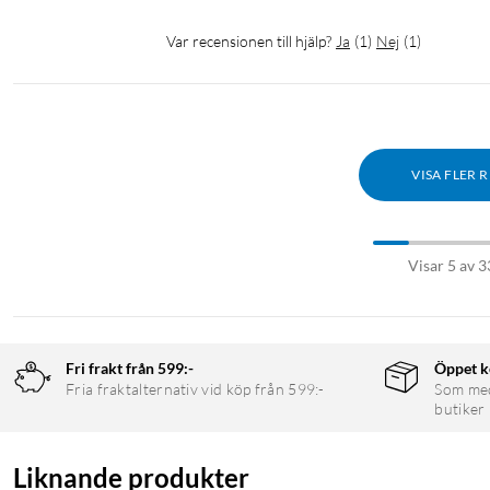
Var recensionen till hjälp?
Ja
(
1
)
Nej
(
1
)
VISA FLER 
Visar 5 av 3
Fri frakt från 599:-
Öppet k
Fria fraktalternativ vid köp från 599:-
Som medl
butiker
Liknande produkter