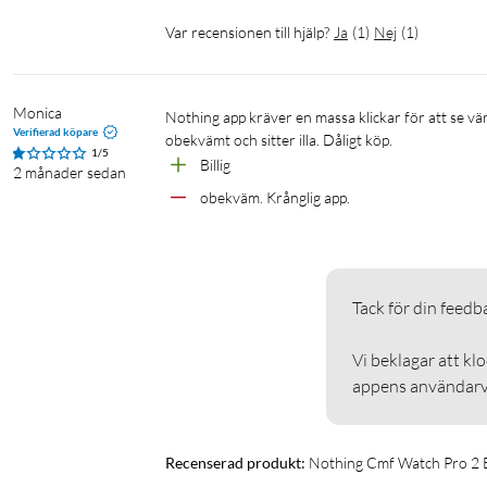
Var recensionen till hjälp?
Ja
(
1
)
Nej
(
1
)
Monica
Nothing app kräver en massa klickar för att se värden. T.ex. hur mycket batteri jag har kvar. Designen är ful, armbandet är 
Verifierad köpare
obekvämt och sitter illa. Dåligt köp. 
1/5
Billig
2 månader sedan
obekväm. Krånglig app.
Tack för din feedback
Vi beklagar att kl
appens användarvä
Recenserad produkt:
Nothing Cmf Watch Pro 2 