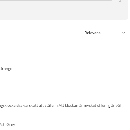
NASS, Galileo, QZSS, Beidou) ger exakt positionsspårning, vilket
Relevans
tressmätning och SpO₂-monitorering, vilket ger en omfattande
 till 11 dagar kan du lita på att klockan håller jämna steg med
a
 Orange
arläge), 25 timmar vid konstant användande av GPS
Ash Grey