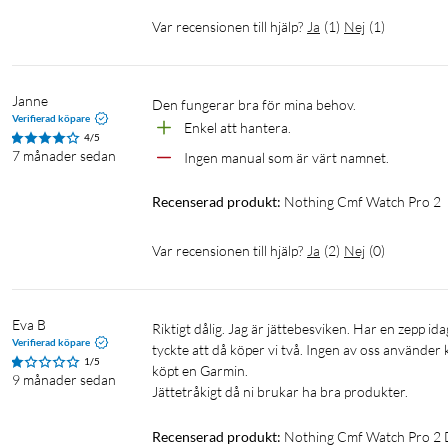
Var recensionen till hjälp?
Ja
(
1
)
Nej
(
1
)
Janne
Den fungerar bra för mina behov.
Verifierad köpare
Enkel att hantera.
4/5
7 månader sedan
Ingen manual som är värt namnet.
Recenserad produkt:
Nothing Cmf Watch Pro 2
Var recensionen till hjälp?
Ja
(
2
)
Nej
(
0
)
Eva B
Riktigt dålig. Jag är jättebesviken. Har en zepp idag som var billigare o jättebra. Köpte denna pga min man skulle köpa en o vi 
Verifierad köpare
tyckte att då köper vi två. Ingen av oss använder
1/5
köpt en Garmin.

9 månader sedan
Jättetråkigt då ni brukar ha bra produkter.
Recenserad produkt:
Nothing Cmf Watch Pro 2 