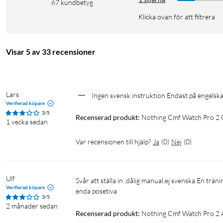
67
kundbetyg
och spårar dina aktiviteter. Inbyggd multi-system GPS (GPS, GLO
Klicka ovan för att filtrera
är idealiskt för utomhusträning och äventyr.
Hälsofunktioner
Visar 5 av 33 recensioner
Hälsofunktionerna inkluderar pulsmätning, sömnövervakning, s
bild av ditt välbefinnande. Med en imponerande batteritid på upp
din aktiva livsstil utan att behöva frekventa laddningar.
Lars
Ingen svensk instruktion Endast på engelsk
Verifierad köpare
Specifikationer
3/5
Recenserad produkt:
Nothing Cmf Watch Pro 2
1 vecka sedan
Skärm: 1,32-tums AMOLED
Batteritid: Upp till 11 dagars batteritid (45.8 dagar i strömsp
Var recensionen till hjälp?
Ja
(
0
)
Nej
(
0
)
Laddtid: 100 minuter
IPklass: IP68
Sensorer: Hjärtfrekvens, SpO₂, sömn och stressövervakning
Ulf
Svår att ställa in ,dålig manual,ej svenska.En träningsklocka ska varskott att ställa in.Att klockan är mycket stilenlig är väl 
Verifierad köpare
Vikt: 48.1 gram
enda posetiva
3/5
2 månader sedan
Recenserad produkt:
Nothing Cmf Watch Pro 2 