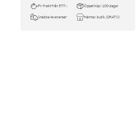
Fri frakt från 599:-
Öppet köp i 100 dagar
Snabba leveranser
Hämta i butik, GRATIS!