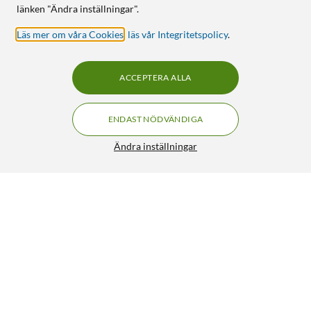
länken "Ändra inställningar".
Läs mer om våra Cookies
,
läs vår Integritetspolicy
.
ACCEPTERA ALLA
ENDAST NÖDVÄNDIGA
Ändra inställningar
Otterbox Symmetry Magsafe för iPhone 15 Pro Klar
399:-
4.5/5
HÄMTA
LÄGG I VARUKORGEN