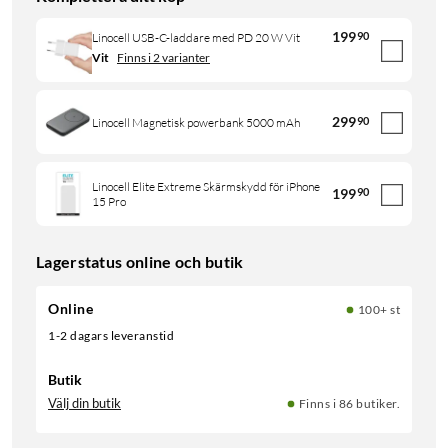
199
90
Linocell USB-C-laddare med PD 20 W Vit
Vit
Finns i 2 varianter
299
90
Linocell Magnetisk powerbank 5000 mAh
Linocell Elite Extreme Skärmskydd för iPhone
199
90
15 Pro
Lagerstatus online och butik
Online
100+ st
1-2 dagars leveranstid
Butik
Välj din butik
Finns i 86 butiker.