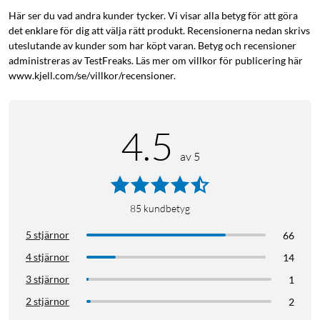
Få ut så mycket som möjligt av din nya iPhone med Symmetry
Här ser du vad andra kunder tycker. Vi visar alla betyg för att göra
det enklare för dig att välja rätt produkt. Recensionerna nedan skrivs
MagSafe. Detta iPhone-fodral visar den snygga designen för
uteslutande av kunder som har köpt varan. Betyg och recensioner
din iPhone och har utvecklats med tanke på sömlös
administreras av TestFreaks. Läs mer om villkor för publicering här
interaktion med MagSafe-laddning och -tillbehör. Din telefons
www.kjell.com/se/villkor/recensioner.
alla knappar, egenskaper och funktioner fungerar felfritt,
medan hållbart skydd står emot fallskador, stötar och fumliga
rörelser. Och dess design i en del är enkel att installera. Du kan
4.5
med självförtroende veta att din telefon är skyddad, utan att
göra avkall på ett enda dugg av stil eller funktion.
av 5
85
kundbetyg
5 stjärnor
66
4 stjärnor
14
3 stjärnor
1
2 stjärnor
2