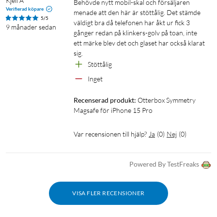
Kjell A
Behövde nytt mobil-skal och försäljaren 
Verifierad köpare
menade att den här är stöttålig. Det stämde 
5/5
väldigt bra då telefonen har åkt ur fick 3 
9 månader sedan
gånger redan på klinkers-golv på toan, inte 
ett märke blev det och glaset har också klarat 
sig.
Stöttålig
Inget
Recenserad produkt:
Otterbox Symmetry 
Magsafe för iPhone 15 Pro
Var recensionen till hjälp?
Ja
(
0
)
Nej
(
0
)
Powered By TestFreaks
VISA FLER RECENSIONER