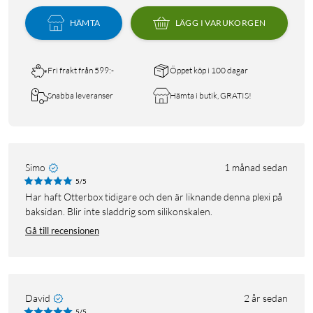
HÄMTA
LÄGG I VARUKORGEN
Fri frakt från 599:-
Öppet köp i 100 dagar
Snabba leveranser
Hämta i butik, GRATIS!
Simo
1 månad sedan
5/5
Har haft Otterbox tidigare och den är liknande denna plexi på
baksidan. Blir inte sladdrig som silikonskalen.
Gå till recensionen
David
2 år sedan
5/5