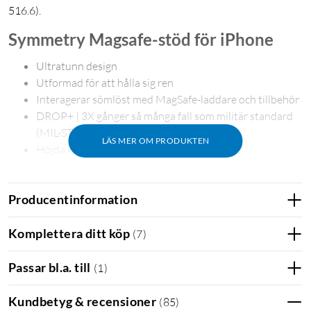
516.6).
Symmetry Magsafe-stöd för iPhone
Ultratunn design
Utformad för att hålla sig ren
Interagerar sömlöst med MagSafe-laddare och tillbehör
DROP+ | 3X gånger så många fall som militär standard
(MIL-STD-810G 516.6)
LÄS MER OM PRODUKTEN
Höjda kanter skyddar kamera och skärm
Tillverkad med mer än 50 % återvunnen plast
5G kompatibla material
Producentinformation
Hållbara antimikrobiella egenskaper som skyddar
fodralet*
*Hjälper till att skydda fodralet mot många vanliga
Komplettera ditt köp
(
7
)
bakterier. Det skyddar inte dig eller skärmen. Aktiv
ingrediens: silverfosfatglas.
Passar bl.a. till
(
1
)
Kundbetyg & recensioner
(
85
)