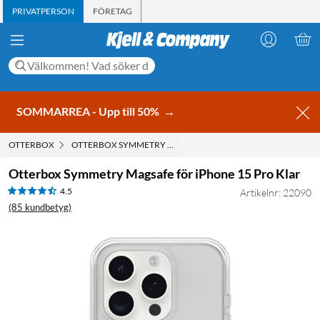
PRIVATPERSON
FÖRETAG
SOMMARREA - Upp till 50%
→
OTTERBOX
OTTERBOX SYMMETRY MAGSAFE FÖR IPHONE 15 PRO KLAR
Otterbox Symmetry Magsafe för iPhone 15 Pro Klar
4.5
Artikelnr: 22090
(85 kundbetyg)