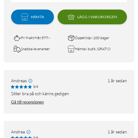
HÄMTA
LÄGG I VARUKORGEN
Fri frakt från 599:-
Öppet köp i 100 dagar
Snabba leveranser
Hämta i butik, GRATIS!
Andreas
1 år sedan
5/5
Sitter bra på och känns gedigen
Gå till recensionen
Andrea
1 år sedan
5/5