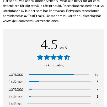
med självförtroende veta att din telefon är skyddad, utan att
Här ser du vad andra kunder tycker. Vi visar alla betyg för att göra
det enklare för dig att välja rätt produkt. Recensionerna nedan skrivs
göra avkall på ett enda dugg av stil eller funktion.
uteslutande av kunder som har köpt varan. Betyg och recensioner
administreras av TestFreaks. Läs mer om villkor för publicering här
www.kjell.com/se/villkor/recensioner.
4.5
av 5
37
kundbetyg
5 stjärnor
28
4 stjärnor
6
3 stjärnor
2
2 stjärnor
1
1 stjärna
0