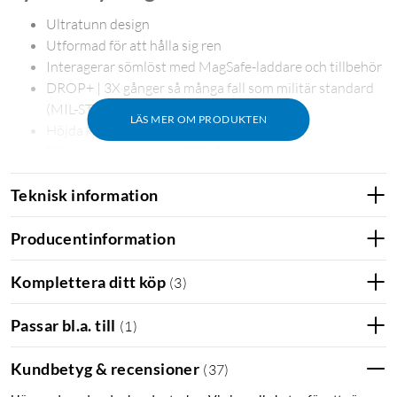
Ultratunn design
Utformad för att hålla sig ren
Interagerar sömlöst med MagSafe-laddare och tillbehör
DROP+ | 3X gånger så många fall som militär standard
(MIL-STD-810G 516.6)
LÄS MER OM PRODUKTEN
Höjda kanter skyddar kamera och skärm
Tillverkad med mer än 50 % återvunnen plast
5G kompatibla material
Teknisk information
Producentinformation
Få ut så mycket som möjligt av din nya iPhone med Symmetry
MagSafe. Detta iPhone-fodral visar den snygga designen för
Komplettera ditt köp
(
3
)
din iPhone och har utvecklats med tanke på sömlös
interaktion med MagSafe-laddning och -tillbehör. Din telefons
Passar bl.a. till
(
1
)
alla knappar, egenskaper och funktioner fungerar felfritt,
medan hållbart skydd står emot fallskador, stötar och fumliga
Kundbetyg & recensioner
(
37
)
rörelser. Och dess design i en del är enkel att installera. Du kan