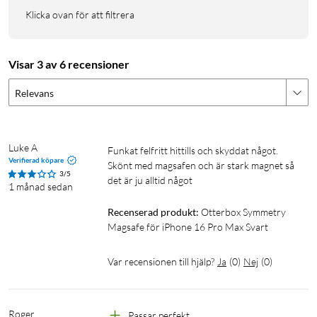
Klicka ovan för att filtrera
Visar 3 av 6 recensioner
Relevans
Luke A
Funkat felfritt hittills och skyddat något. 
Verifierad köpare
Skönt med magsafen och är stark magnet så 
3/5
det är ju alltid något
1 månad sedan
Recenserad produkt:
Otterbox Symmetry 
Magsafe för iPhone 16 Pro Max Svart
Var recensionen till hjälp?
Ja
(
0
)
Nej
(
0
)
Roger
Passar perfekt 