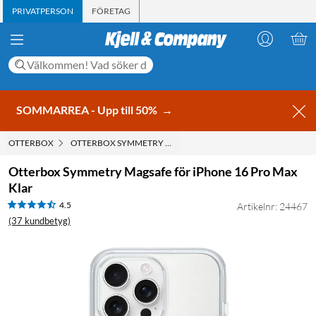
PRIVATPERSON
FÖRETAG
SOMMARREA - Upp till 50%
→
OTTERBOX
OTTERBOX SYMMETRY MAGSAFE FÖR IPHONE 16 PRO MAX K
Otterbox Symmetry Magsafe för iPhone 16 Pro Max
Klar
4.5
Artikelnr: 24467
(37 kundbetyg)