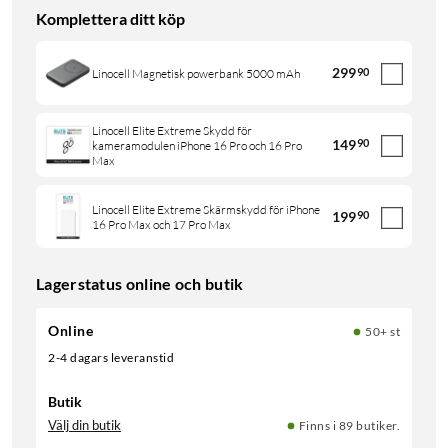
Komplettera ditt köp
299
90
Linocell Magnetisk powerbank 5000 mAh
Linocell Elite Extreme Skydd för
149
90
kameramodulen iPhone 16 Pro och 16 Pro
Max
Linocell Elite Extreme Skärmskydd för iPhone
199
90
16 Pro Max och 17 Pro Max
Lagerstatus online och butik
Online
50+ st
2-4 dagars leveranstid
Butik
Välj din butik
Finns i 89 butiker.