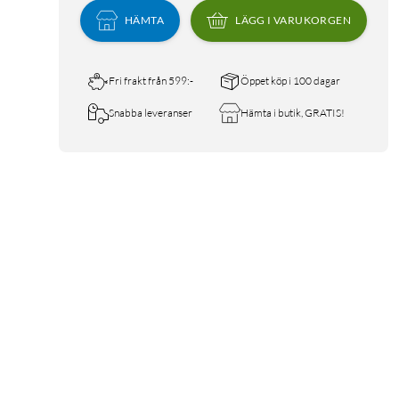
HÄMTA
LÄGG I VARUKORGEN
Fri frakt från 599:-
Öppet köp i 100 dagar
Snabba leveranser
Hämta i butik, GRATIS!