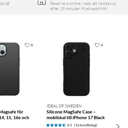
tid på
Reservera online, redo att hämtas ut
efter 15 minuter. Kostnadsfritt!
8
0
IDEAL OF SWEDEN
Magsafe för
Silicone MagSafe Case –
14, 15, 16e och
mobilskal till iPhone 17 Black
4.5
(16 kundbetyg)