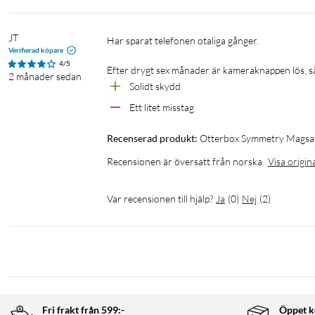
JT
Har sparat telefonen otaliga gånger.

Verifierad köpare
4/5
Efter drygt sex månader är kameraknappen lös, så
2 månader sedan
Solidt skydd
Ett litet misstag
Recenserad produkt:
Otterbox Symmetry Magsaf
Recensionen är översatt från norska
Visa origin
Var recensionen till hjälp?
Ja
(
0
)
Nej
(
2
)
Fri frakt från 599:-
Öppet k