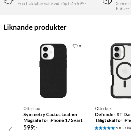
Fria fraktalternativ vid köp från 599:-
Som medl
butiker
Liknande produkter
0
Otterbox
Otterbox
Symmetry Cactus Leather
Defender XT Dar
Magsafe för iPhone 17 Svart
Tåligt skal för iP
599
:
-
5.0
(1 k