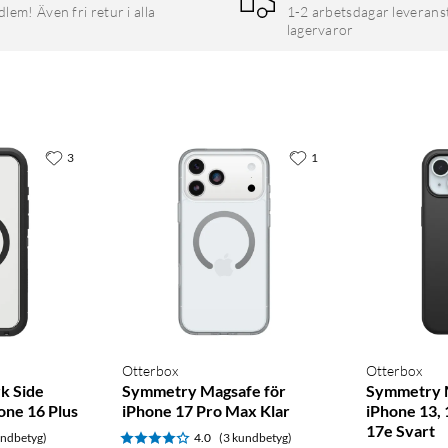
em! Även fri retur i alla
1-2 arbetsdagar leverans
lagervaror
3
1
Otterbox
Otterbox
k Side
Symmetry Magsafe för
Symmetry 
hone 16 Plus
iPhone 17 Pro Max Klar
iPhone 13, 
17e Svart
undbetyg)
4.0
(3 kundbetyg)