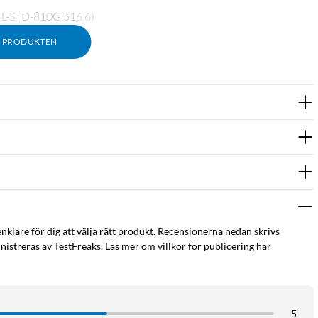
MIL-STD-810G 516.6)
M PRODUKTEN
gSafe. Detta iPhone-fodral visar den snygga designen för din
MagSafe-laddning och -tillbehör. Din telefons alla knappar,
d står emot fallskador, stötar och fumliga rörelser. Och dess
e veta att din telefon är skyddad, utan att göra avkall på ett enda
enklare för dig att välja rätt produkt. Recensionerna nedan skrivs
istreras av TestFreaks. Läs mer om villkor för publicering här
5