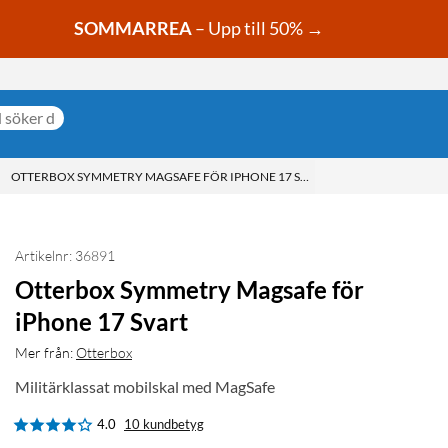
SOMMARREA
– Upp till 50% →
OTTERBOX SYMMETRY MAGSAFE FÖR IPHONE 17 SVART
Artikelnr: 36891
Otterbox Symmetry Magsafe för
iPhone 17 Svart
Mer från:
Otterbox
Militärklassat mobilskal med MagSafe
4.0
10 kundbetyg