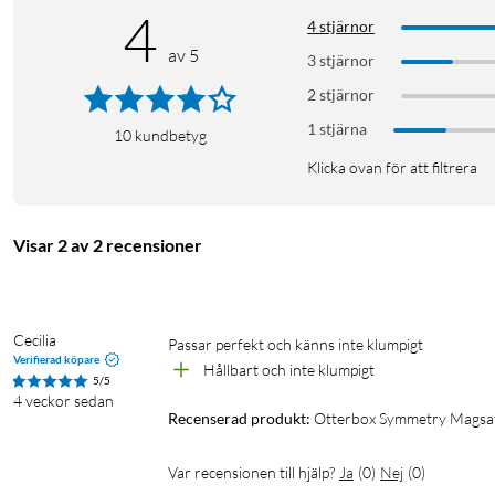
4
4 stjärnor
av 5
3 stjärnor
2 stjärnor
1 stjärna
10
kundbetyg
Klicka ovan för att filtrera
Visar 2 av 2 recensioner
Cecilia
Passar perfekt och känns inte klumpigt 
Verifierad köpare
Hållbart och inte klumpigt
5/5
4 veckor sedan
Recenserad produkt:
Otterbox Symmetry Magsaf
Var recensionen till hjälp?
Ja
(
0
)
Nej
(
0
)