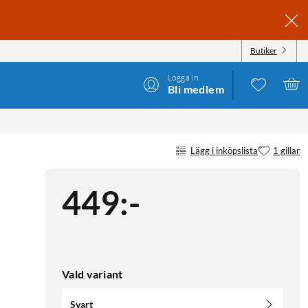
Butiker
Logga in
Bli medlem
Lägg i inköpslista
1 gillar
449
:
-
Vald variant
Svart