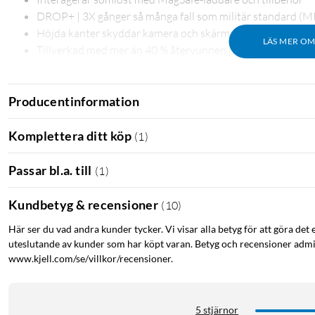
DROP+ | 3X gånger så många fall som militär standard (
Höjda kanter skyddar kamera och skärm
LÄS MER O
Tillverkad med mer än 40 % återvunnen plast
5G kompatibla material
Producentinformation
Få ut så mycket som möjligt av din nya iPhone med Symmetry Ma
Komplettera ditt köp
(
1
)
iPhone och har utvecklats med tanke på sömlös interaktion med 
egenskaper och funktioner fungerar felfritt, medan hållbart skyd
Passar bl.a. till
(
1
)
design i en del är enkel att installera. Du kan med självförtroend
dugg av stil eller funktion.
Kundbetyg & recensioner
(
10
)
Här ser du vad andra kunder tycker. Vi visar alla betyg för att göra det 
uteslutande av kunder som har köpt varan. Betyg och recensioner admin
www.kjell.com/se/villkor/recensioner.
5 stjärnor