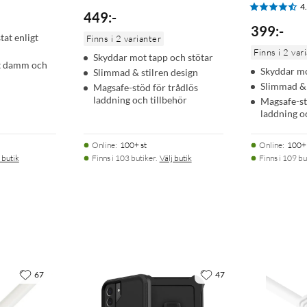
4
449
:
-
399
:
-
at enligt
Finns i 2 varianter
Finns i 2 var
Skyddar mot tapp och stötar
t damm och
Skyddar mo
Slimmad & stilren design
Slimmad & 
Magsafe-stöd för trådlös
laddning och tillbehör
Magsafe-st
laddning o
Online
:
100+ st
Online
:
100+ 
 butik
Finns i 103 butiker.
Välj butik
Finns i 109 bu
67
47