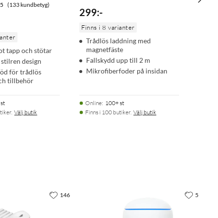
.5
(133 kundbetyg)
299
:
-
Finns i 8 varianter
ianter
Trådlös laddning med
magnetfäste
t tapp och stötar
Fallskydd upp till 2 m
stilren design
Mikrofiberfoder på insidan
öd för trådlös
ch tillbehör
st
Online
:
100+ st
tiker.
Välj butik
Finns i 100 butiker.
Välj butik
146
5