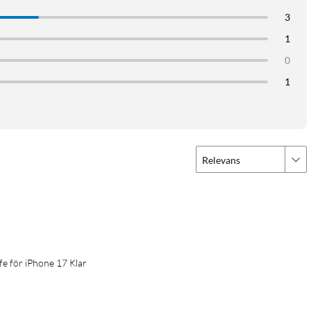
3
1
0
1
Relevans
e för iPhone 17 Klar