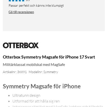
5/5
Passar perfekt och känns inte klumpigt
Gå till recensionen
Otterbox Symmetry Magsafe för iPhone 17 Svart
Militärklassat mobilskal med MagSafe
Artikelnr: 36891
Modellnr: Symmetry
Symmetry Magsafe för iPhone
Ultratunn design
Utformad för att hålla sig ren
Interagerar sömlöst med MagSafe-laddare och tillbehör