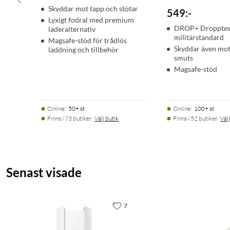
Skyddar mot tapp och stötar
549
:
-
Lyxigt fodral med premium
DROP+ Dropptest
läderalternativ
militärstandard
Magsafe-stöd för trådlös
Skyddar även mo
laddning och tillbehör
smuts
Magsafe-stöd
Online
:
50+ st
Online
:
100+ st
Finns i 73 butiker.
Välj butik
Finns i 52 butiker.
Välj
Senast visade
7