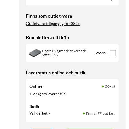
Finns som outlet-vara
Outletvara tillgänglig för
382:-
Komplettera ditt köp
Linocell Magnetisk powerbank
299
90
5000 mAh
Lagerstatus online och butik
Online
50+ st
1-2 dagars leveranstid
Butik
Välj din butik
Finns i 77 butiker.