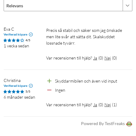
Relevans
Eva C
Precis så stabil och säker som jag önskade 
Verifierad köpare
men lite svår att sätta dit. Skalskyddet 
4/5
lossnade tyvärr.
1 vecka sedan
Var recensionen till hjälp?
Ja
(
0
)
Nej
(
0
)
Christina
Skyddarmibilen och även vid input
Verifierad köpare
Ingen
5/5
6 månader sedan
Var recensionen till hjälp?
Ja
(
0
)
Nej
(
1
)
Powered By TestFreaks