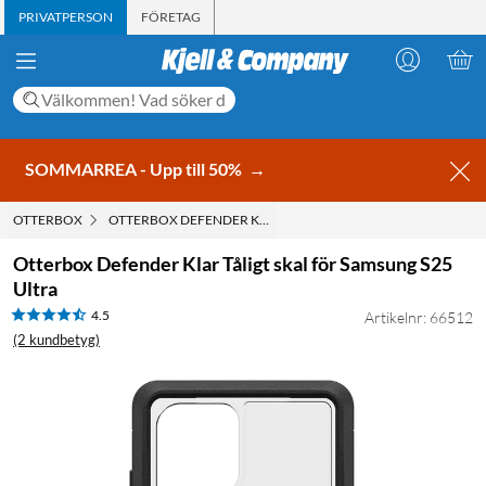
PRIVATPERSON
FÖRETAG
SOMMARREA - Upp till 50%
→
OTTERBOX
OTTERBOX DEFENDER KLAR TÅLIGT SKAL FÖR SAMSUNG S25 
Otterbox Defender Klar Tåligt skal för Samsung S25
Ultra
4.5
Artikelnr: 66512
(2 kundbetyg)