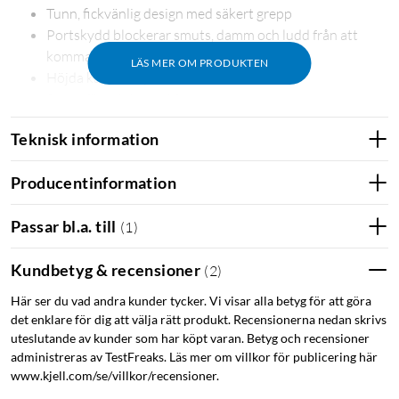
Tunn, fickvänlig design med säkert grepp
Portskydd blockerar smuts, damm och ludd från att
komma in i uttag och portar
LÄS MER OM PRODUKTEN
Höjda kanter skyddar kamera och skärm
Snoddfäste inbyggt i fodralet
Teknisk information
Producentinformation
Passar bl.a. till
(
1
)
Kundbetyg & recensioner
(
2
)
Här ser du vad andra kunder tycker. Vi visar alla betyg för att göra
det enklare för dig att välja rätt produkt. Recensionerna nedan skrivs
uteslutande av kunder som har köpt varan. Betyg och recensioner
administreras av TestFreaks. Läs mer om villkor för publicering här
www.kjell.com/se/villkor/recensioner.