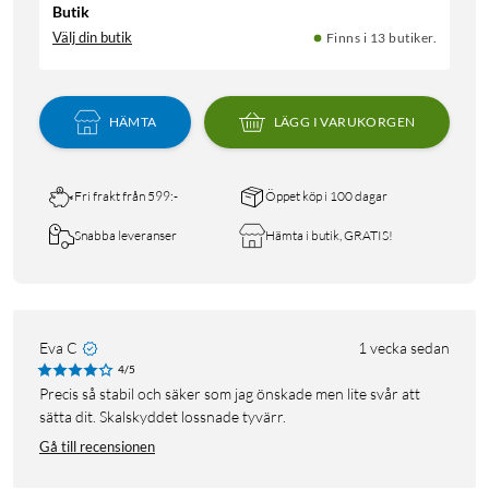
Butik
Välj din butik
Finns i 13 butiker.
HÄMTA
LÄGG I VARUKORGEN
Fri frakt från 599:-
Öppet köp i 100 dagar
Snabba leveranser
Hämta i butik, GRATIS!
Eva C
1 vecka sedan
4/5
Precis så stabil och säker som jag önskade men lite svår att
sätta dit. Skalskyddet lossnade tyvärr.
Gå till recensionen