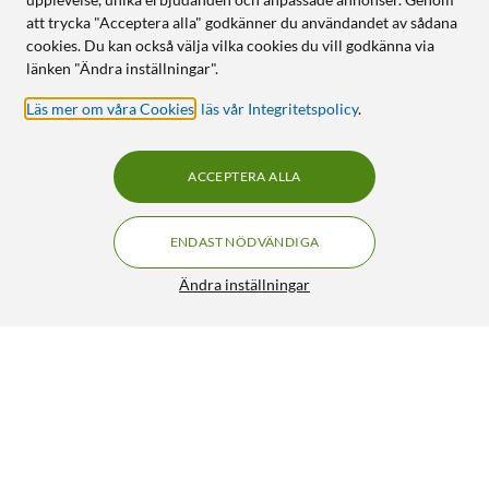
att trycka "Acceptera alla" godkänner du användandet av sådana
cookies. Du kan också välja vilka cookies du vill godkänna via
länken "Ändra inställningar".
Läs mer om våra Cookies
,
läs vår Integritetspolicy
.
ACCEPTERA ALLA
ENDAST NÖDVÄNDIGA
Ändra inställningar
Otterbox Defender Klar Tåligt skal för Samsung S25 Ultra
549:-
4.5/5
HÄMTA
LÄGG I VARUKORGEN