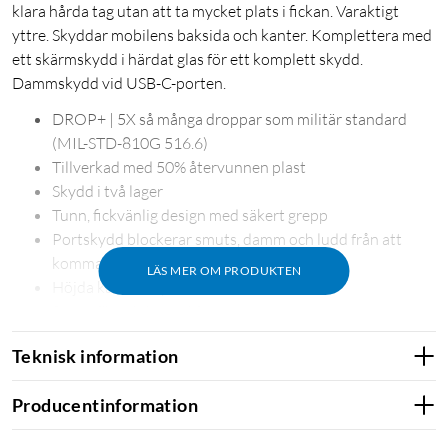
klara hårda tag utan att ta mycket plats i fickan. Varaktigt
yttre. Skyddar mobilens baksida och kanter. Komplettera med
ett skärmskydd i härdat glas för ett komplett skydd.
Dammskydd vid USB-C-porten.
DROP+ | 5X så många droppar som militär standard
(MIL-STD-810G 516.6)
Tillverkad med 50% återvunnen plast
Skydd i två lager
Tunn, fickvänlig design med säkert grepp
Portskydd blockerar smuts, damm och ludd från att
komma in i uttag och portar
LÄS MER OM PRODUKTEN
Höjda kanter skyddar kamera och skärm
Snoddfäste inbyggt i fodralet
Teknisk information
Producentinformation