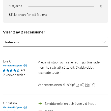
1 stjärna
0
Klicka ovan för att filtrera
Visar 2 av 2 recensioner
Relevans
Eva C
Precis så stabil och säker som jag önskade 
Verifierad köpare
men lite svår att sätta dit. Skalskyddet 
4/5
lossnade tyvärr.
2 veckor sedan
Var recensionen till hjälp?
Ja
(
0
)
Nej
(
0
)
Christina
Skyddarmibilen och även vid input
Verifierad köpare
Ingen