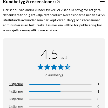
Kundbetyg & recensioner
(
2
)
Här ser du vad andra kunder tycker. Vi visar alla betyg för att göra
det enklare för dig att välja rätt produkt. Recensionerna nedan skrivs
uteslutande av kunder som har köpt varan. Betyg och recensioner
administreras av TestFreaks. Läs mer om villkor för publicering här
www.kjell.com/se/villkor/recensioner.
4.5
av 5
2
kundbetyg
5 stjärnor
1
4 stjärnor
1
3 stjärnor
0
2 stjärnor
0