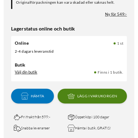
Originalförpackningen kan vara skadad eller saknas helt.
Ny för 549:-
Lagerstatus online och butik
Online
1 st
2-4 dagars leveranstid
Butik
Välj din butik
Finns i 1 butik.
HÄMTA
LÄGG I VARUKORGEN
Fri frakt från 599:-
Öppet köp i 100 dagar
Snabba leveranser
Hämta i butik, GRATIS!