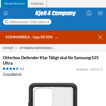
PRIVATPERSON
FÖRETAG
SOMMARREA - Upp till 50%
→
OUTLET
OTTERBOX DEFENDER KLAR TÅLIGT SKAL FÖR SAMSUNG S25 UL
Otterbox Defender Klar Tåligt skal för Samsung S25
Ultra
4.5
Artikelnr: 66512-C
(2 kundbetyg)