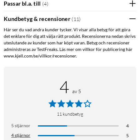
Passar bl.a. till
(
4
)
Kundbetyg & recensioner
(
11
)
Här ser du vad andra kunder tycker. Vi visar alla betyg för att göra
det enklare för dig att välja rätt produkt. Recensionerna nedan skrivs
uteslutande av kunder som har köpt varan. Betyg och recensioner
administreras av TestFreaks. Läs mer om villkor för publicering här
www.kjell.com/se/villkor/recensioner.
4
av 5
11
kundbetyg
5 stjärnor
4
4 stjärnor
5