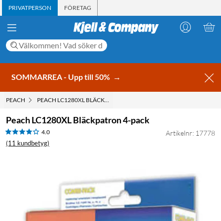
PRIVATPERSON
FÖRETAG
SOMMARREA - Upp till 50%
→
PEACH
PEACH LC1280XL BLÄCKPATRON 4-PACK
Peach LC1280XL Bläckpatron 4-pack
4.0
Artikelnr: 17778
(11 kundbetyg)