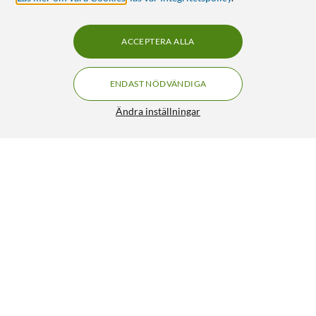
ACCEPTERA ALLA
ENDAST NÖDVÄNDIGA
Ändra inställningar
Peach LC1280XL Bläckpatron 4-pack
499:90
4/5
HÄMTA
LÄGG I VARUKORGEN