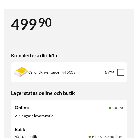
90
499
Komplettera ditt köp
69
90
Canon Skrivarpapper A4 500 ark
Lagerstatus online och butik
Online
20+ st
2-4 dagars leveranstid
Butik
Välj din butik
Finns i 30 butiker.