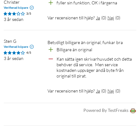
Christer
fyller sin funktion, OK i färgerna
Verifierad köpare
3/5
Var recensionen till hjälp?
Ja
(
0
)
Nej
(
0
)
3 år sedan
Sten G
Betydligt billigare än original, funkar bra
Verifierad köpare
Billigare än original
4/5
3 år sedan
Kan sätta igen skrivarhuvudet och detta 
behöver då service.  Men service 
kostnaden uppväger ändå byte från 
original till pirat.
Var recensionen till hjälp?
Ja
(
0
)
Nej
(
0
)
Powered By TestFreaks