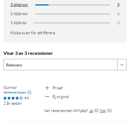
3 stjärnor
2
2 stjärnor
0
1 stjärna
0
Klicka ovan för att filtrera
Visar 3 av 3 recensioner
Relevans
Gunnar
Priset
Verifierad köpare
Ej orginal
4/5
2 år sedan
Var recensionen till hjälp?
Ja
(
0
)
Nej
(
0
)