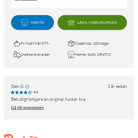
HÄMTA
LÄGG I VARUKORGEN
Fri frakt från 599:-
Öppet köp i 100 dagar
Snabba leveranser
Hämta i butik, GRATIS!
Sten G
3 år sedan
4/5
Betydligt billigare än original, funkar bra
Gå till recensionen