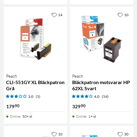
14
10
Peach
Peach
CLI-551GY XL Bläckpatron
Bläckpatron motsvarar HP
Grå
62XL Svart
3.0
(5)
4.0
(54)
90
90
179
329
Online
:
50+ st
Online
:
1+ st
10
30