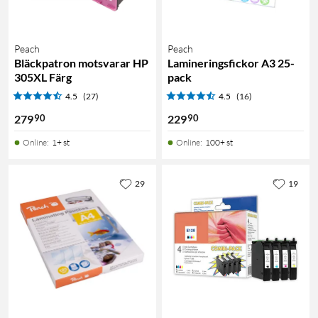
Peach
Peach
Bläckpatron motsvarar HP
Lamineringsfickor A3 25-
305XL Färg
pack
4.5
(27)
4.5
(16)
90
90
279
229
Online
:
1+ st
Online
:
100+ st
29
19