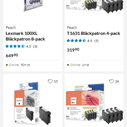
Peach
Peach
Lexmark 100XL
T1631 Bläckpatron 4-pack
Bläckpatron 8-pack
4.5
(5)
4.5
(3)
90
319
90
649
Online
:
50+ st
Online
:
1+ st
15
26