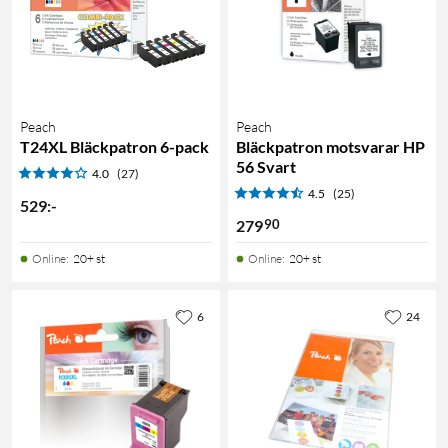
Peach
Peach
T24XL Bläckpatron 6-pack
Bläckpatron motsvarar HP
56 Svart
4.0
(27)
4.5
(25)
529
:
-
90
279
Online
:
20+ st
Online
:
20+ st
6
24