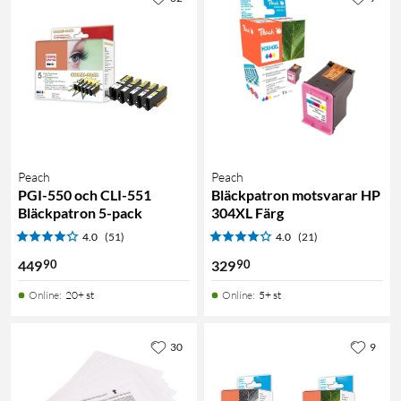
Peach
Peach
PGI-550 och CLI-551
Bläckpatron motsvarar HP
Bläckpatron 5-pack
304XL Färg
4.0
(51)
4.0
(21)
90
90
449
329
Online
:
20+ st
Online
:
5+ st
30
9