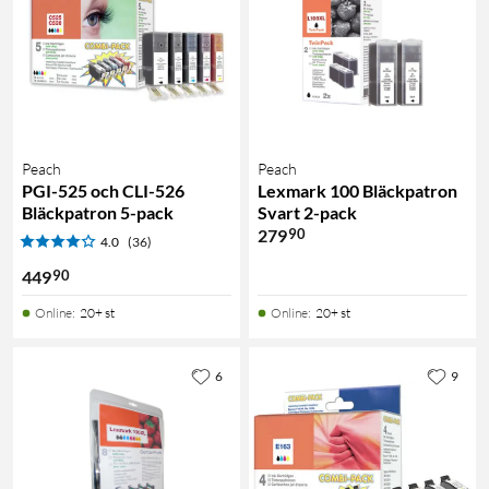
Peach
Peach
PGI-525 och CLI-526
Lexmark 100 Bläckpatron
Bläckpatron 5-pack
Svart 2-pack
90
279
4.0
(36)
90
449
Online
:
20+ st
Online
:
20+ st
6
9