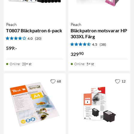
Peach
Peach
T0807 Bläckpatron 6-pack
Bläckpatron motsvarar HP
303XL Färg
4.0
(20)
4.5
(38)
599
:
-
90
329
Online
:
20+ st
Online
:
5+ st
68
12