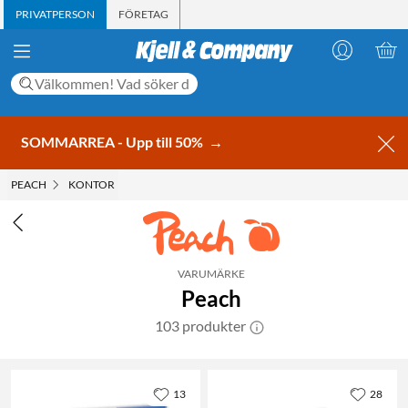
PRIVATPERSON
FÖRETAG
SOMMARREA - Upp till 50%
→
PEACH
KONTOR
VARUMÄRKE
Peach
103 produkter
13
28