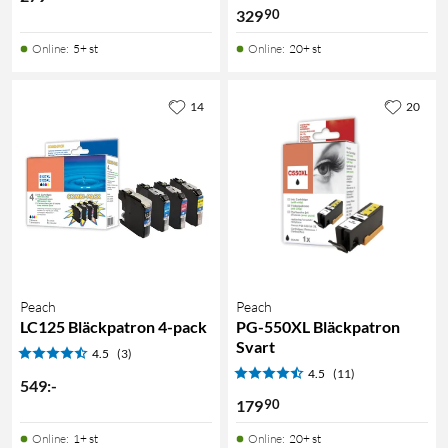
90
329
Online
:
5+ st
Online
:
20+ st
14
20
Peach
Peach
LC125 Bläckpatron 4-pack
PG-550XL Bläckpatron
Svart
4.5
(3)
4.5
(11)
549
:
-
90
179
Online
:
1+ st
Online
:
20+ st