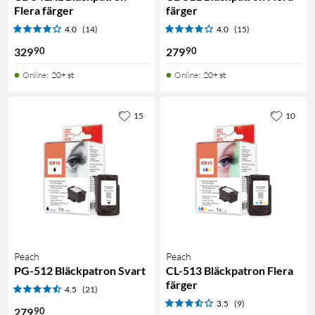
Flera färger
färger
4.0
(14)
4.0
(15)
90
90
329
279
Online
:
20+ st
Online
:
20+ st
15
10
Peach
Peach
PG-512 Bläckpatron Svart
CL-513 Bläckpatron Flera
färger
4.5
(21)
3.5
(9)
90
279