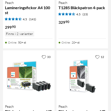
Peach
Peach
Lamineringsfickor A4 100
T1285 Bläckpatron 4-pack
st
4.5
(23)
4.5
(141)
90
329
90
299
Finns i 2 varianter
Online
:
50+ st
Online
:
20+ st
33
12
Peach
Peach