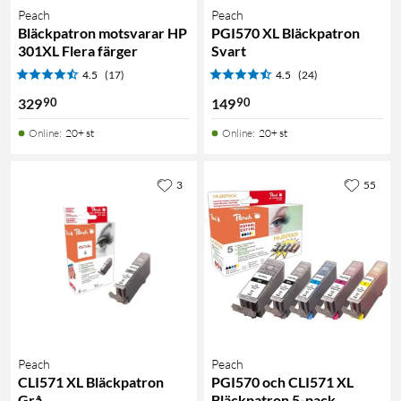
Peach
Peach
Bläckpatron motsvarar HP
PGI570 XL Bläckpatron
301XL Flera färger
Svart
4.5
(17)
4.5
(24)
90
90
329
149
Online
:
20+ st
Online
:
20+ st
3
55
Peach
Peach
CLI571 XL Bläckpatron
PGI570 och CLI571 XL
Grå
Bläckpatron 5-pack