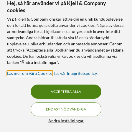
Hej, så här använder vi på Kjell & Company
cookies
Följ oss
Vi på Kjell & Company önskar att ge dig en unik kundupplevelse
och för att kunna göra detta använder vi cookies. Några av dessa
är nödvändiga för att kjell.com ska fungera och kräver inte ditt
samtycke. Andra bidrar till att du ska få en skräddarsydd
Handla från:
upplevelse, unika erbjudanden och anpassade annonser. Genom
att trycka "Acceptera alla" godkänner du användandet av sådana
Sverige
cookies. Du kan också välja vilka cookies du vill godkänna via
Norge
länken "Ändra inställningar".
Läs mer om våra Cookies
,
läs vår Integritetspolicy
.
ACCEPTERA ALLA
ENDAST NÖDVÄNDIGA
KUNSKAP OCH TILLBEHÖR TILL
HEMELEKTRONIK
Filter
Ändra inställningar
© Copyright
2026
Kjell & Company