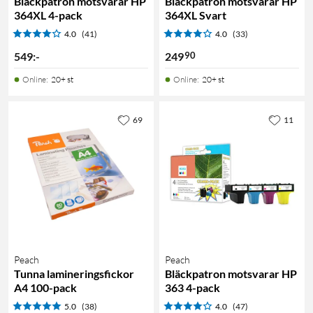
Bläckpatron motsvarar HP
Bläckpatron motsvarar HP
364XL 4-pack
364XL Svart
4.0
(41)
4.0
(33)
90
549
:
-
249
Online
:
20+ st
Online
:
20+ st
69
11
Peach
Peach
Tunna lamineringsfickor
Bläckpatron motsvarar HP
A4 100-pack
363 4-pack
5.0
(38)
4.0
(47)