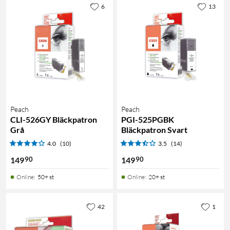
6
13
Peach
Peach
CLI-526GY Bläckpatron
PGI-525PGBK
Grå
Bläckpatron Svart
4.0
(10)
3.5
(14)
90
90
149
149
Online
:
50+ st
Online
:
20+ st
42
1