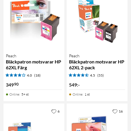
Peach
Peach
Bläckpatron motsvarar HP
Bläckpatron motsvarar HP
62XL Färg
62XL 2-pack
4.0
(18)
4.5
(55)
90
349
549
:
-
Online
:
5+ st
Online
:
1 st
6
16