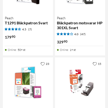
Peach
Peach
T1291 Bläckpatron Svart
Bläckpatron motsvarar HP
301XL Svart
4.5
(7)
4.0
(47)
90
179
90
329
Online
:
50+ st
Online
:
1+ st
23
15