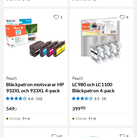
1
6
Peach
Peach
Bläckpatron motsvarar HP
LC980 och LC1100
932XL och 933XL 4-pack
Bläckpatron 4-pack
4.0
(10)
3.5
(9)
90
549
:
-
399
Online
:
5+ st
Online
:
5+ st
62
9