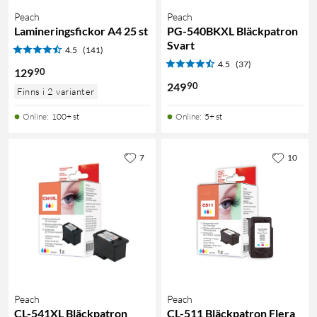
Peach
Peach
Lamineringsfickor A4 25 st
PG-540BKXL Bläckpatron
Svart
4.5
(141)
4.5
(37)
90
129
90
249
Finns i 2 varianter
Online
:
100+ st
Online
:
5+ st
7
10
Peach
Peach
CL-541XL Bläckpatron
CL-511 Bläckpatron Flera