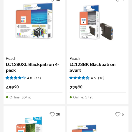
Peach
Peach
LC1280XL Bläckpatron 4-
LC123BK Bläckpatron
pack
Svart
4.0
(11)
4.5
(10)
90
90
499
229
Online
:
20+ st
Online
:
5+ st
28
6