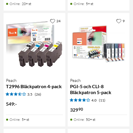
Online
:
20+ st
Online
:
5+ st
24
9
Peach
Peach
T2996 Bläckpatron 4-pack
PGI-5 och CLI-8
Bläckpatron 5-pack
3.5
(26)
4.0
(11)
549
:
-
90
329
Online
:
5+ st
Online
:
50+ st