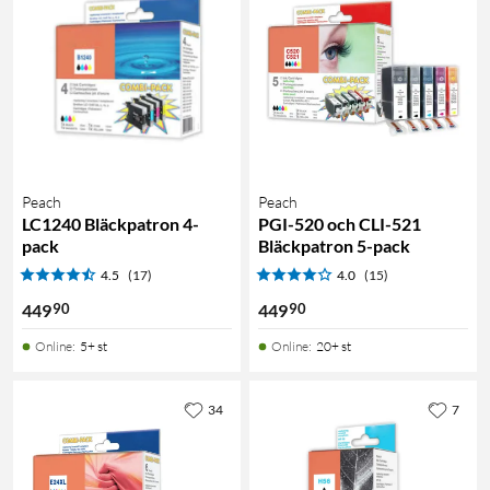
Peach
Peach
LC1240 Bläckpatron 4-
PGI-520 och CLI-521
pack
Bläckpatron 5-pack
4.5
(17)
4.0
(15)
90
90
449
449
Online
:
5+ st
Online
:
20+ st
34
7