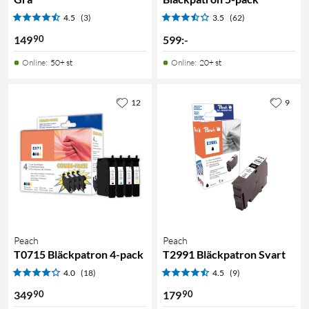
4.5
(3)
3.5
(62)
90
149
599
:
-
Online
:
50+ st
Online
:
20+ st
12
9
Peach
Peach
T0715 Bläckpatron 4-pack
T2991 Bläckpatron Svart
4.0
(18)
4.5
(9)
90
90
349
179