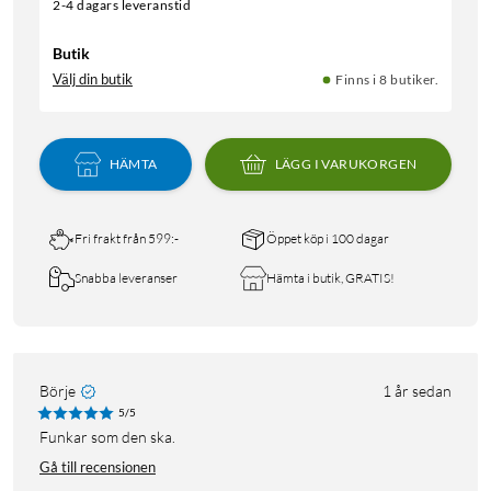
2-4 dagars leveranstid
Butik
Välj din butik
Finns i 8 butiker.
HÄMTA
LÄGG I VARUKORGEN
Fri frakt från 599:-
Öppet köp i 100 dagar
Snabba leveranser
Hämta i butik, GRATIS!
Börje
1 år sedan
5/5
Funkar som den ska.
Gå till recensionen