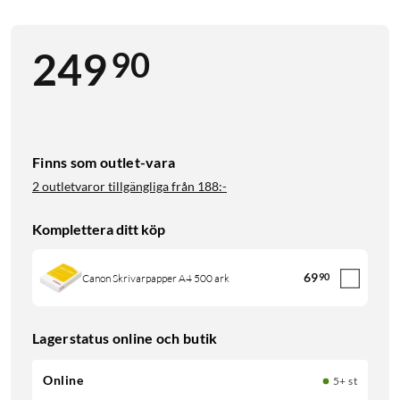
90
249
Finns som outlet-vara
2 outletvaror tillgängliga från
188:-
Komplettera ditt köp
69
90
Canon Skrivarpapper A4 500 ark
Lagerstatus online och butik
Online
5+ st