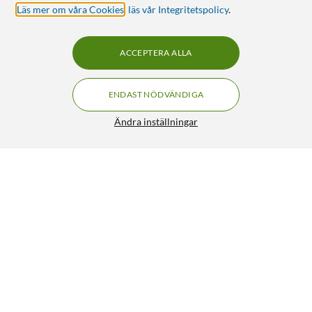
Läs mer om våra Cookies
,
läs vår Integritetspolicy
.
ACCEPTERA ALLA
ENDAST NÖDVÄNDIGA
Ändra inställningar
Peach PG-540BKXL Bläckpatron Svart
249:90
4.5/5
HÄMTA
LÄGG I VARUKORGEN