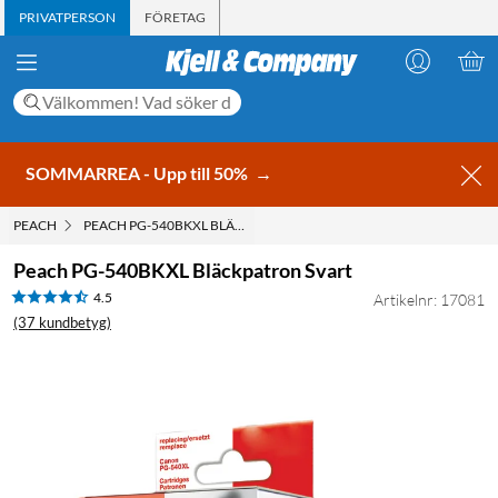
PRIVATPERSON
FÖRETAG
SOMMARREA - Upp till 50%
→
PEACH
PEACH PG-540BKXL BLÄCKPATRON SVART
Peach PG-540BKXL Bläckpatron Svart
4.5
Artikelnr: 17081
(37 kundbetyg)