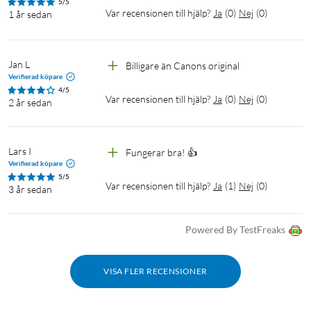
5/5
Var recensionen till hjälp?
Ja
(
0
)
Nej
(
0
)
1 år sedan
Jan L
Billigare än Canons original 
Verifierad köpare
4/5
Var recensionen till hjälp?
Ja
(
0
)
Nej
(
0
)
2 år sedan
Lars I
Fungerar bra! 👍
Verifierad köpare
5/5
Var recensionen till hjälp?
Ja
(
1
)
Nej
(
0
)
3 år sedan
Powered By TestFreaks
VISA FLER RECENSIONER