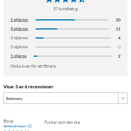
37
kundbetyg
5 stjärnor
20
4 stjärnor
11
3 stjärnor
4
2 stjärnor
0
1 stjärna
2
Klicka ovan för att filtrera
Visar 3 av 6 recensioner
Relevans
Börje
Funkar som den ska.
Verifierad köpare